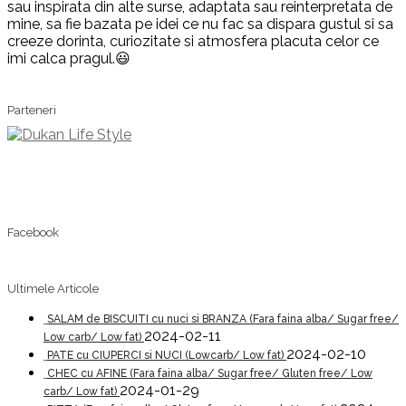
sau inspirata din alte surse, adaptata sau reinterpretata de
mine, sa fie bazata pe idei ce nu fac sa dispara gustul si sa
creeze dorinta, curiozitate si atmosfera placuta celor ce
imi calca pragul.😃
Parteneri
Facebook
Ultimele Articole
SALAM de BISCUITI cu nuci si BRANZA (Fara faina alba/ Sugar free/
2024-02-11
Low carb/ Low fat)
2024-02-10
PATE cu CIUPERCI si NUCI (Lowcarb/ Low fat)
CHEC cu AFINE (Fara faina alba/ Sugar free/ Gluten free/ Low
2024-01-29
carb/ Low fat)