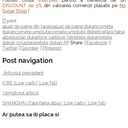
Folositi codul
lifestyle5
pentru a beneficia de un
DISCOUNT de 5%
din valoarea comenzii plasate pe
No
Sugar Shop
!
print
aluat de paine din tarate
aluat de paine dukan
cornete
dukan
cornete umplute
cornete umplute dietetice
fara faina
alba
gustari dukan
low carb
low fat
retete dukan
retete
dukan croaziera
retete dukan PP
Share
Facebook
Twitter
Google+
Pinterest
Post navigation
Articolul precedent
ICRE (Low carb/ Low fat)
Urmatorul articol
SHANGHAI (Fara faina alba/ Low carb/ Low fat)
Ar putea sa iti placa si