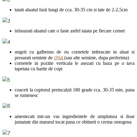
taiati aluatul fasii lungi de cca. 30-35 cm si late de 2-2,5cm
infasurati aluatul cate o fasie astfel taiata pe fiecare cornet
ungeti cu galbenus de ou cornetele imbracate in aluat si
chia
presarati seminte de
(sau alte seminte, dupa preferinta)
cornetele in pozitie verticala le asezati cu baza pe o tava
tapetata cu hartie de copt
coaceti la cuptorul preincalzit 180 grade cca. 30-35 min. pana
se rumenesc
amestecati intr-un vas ingredientele de umplutura si doar
jumatate din mararul tocat pana ce obtineti o crema omogena