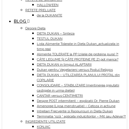
HALLOWEEN
RETETE PRELUATE
de la DUKANITE
BLOG
Despre Dieta
DIETA DUKAN – Sinteza
TESTUL DUKAN
Lista Alimente Tolerate in Dieta Dukan_actualizata in
timp real
Alimente TOLERATE la PP (zilele de proteina pura) ?!
CÂTE LEGUME ȘI CÂTE PROTEINE PE ZI pot manca?
DIETA DUKAN in timpul ALAPTARII
Dukan pentru Vegetarieni versus Postul Religios
DIETA DUKAN – UTILIZAREA PLANULUI PROTAL din
COPILARIE
CONSOLIDARE – STABILIZARE (mentinerea greutatii
castigate in urma dietei)
CANTAR versus CENTIMETRI
Despre POST intermitent – explicatii Dr. Pierre Dukan
Amenoree (Lipsa menstruatie) – Cetoza in actiune
Intrebari Frecvente si Raspunsuri in Dieta Dukan
Terminatia “oză ” aplicata indulcitorilor – Mit sau Adevar?!
INGREDIENTE UTILIZATE
KONJAC