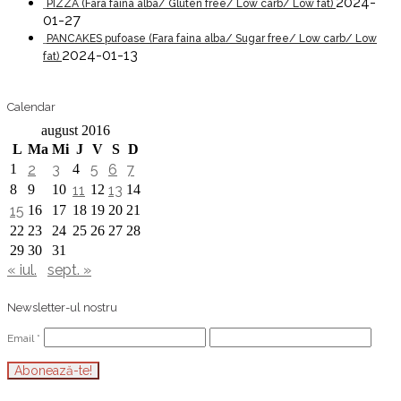
2024-
PIZZA (Fara faina alba/ Gluten free/ Low carb/ Low fat)
01-27
PANCAKES pufoase (Fara faina alba/ Sugar free/ Low carb/ Low
2024-01-13
fat)
Calendar
august 2016
L
Ma
Mi
J
V
S
D
1
2
3
4
5
6
7
8
9
10
11
12
13
14
15
16
17
18
19
20
21
22
23
24
25
26
27
28
29
30
31
« iul.
sept. »
Newsletter-ul nostru
Email
*