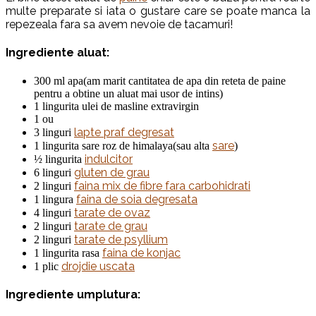
multe preparate si iata o gustare care se poate manca la
repezeala fara sa avem nevoie de tacamuri!
Ingrediente aluat:
300 ml apa(am marit cantitatea de apa din reteta de paine
pentru a obtine un aluat mai usor de intins)
1 lingurita ulei de masline extravirgin
1 ou
lapte praf degresat
3 linguri
sare
1 lingurita sare roz de himalaya(sau alta
)
indulcitor
½ lingurita
gluten de grau
6 linguri
faina mix de fibre fara carbohidrati
2 linguri
faina de soia degresata
1 lingura
tarate de ovaz
4 linguri
tarate de grau
2 linguri
tarate de psyllium
2 linguri
faina de konjac
1 lingurita rasa
drojdie uscata
1 plic
Ingrediente umplutura: