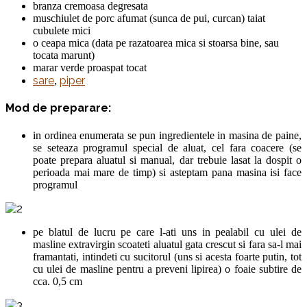
branza cremoasa degresata
muschiulet de porc afumat (sunca de pui, curcan) taiat
cubulete mici
o ceapa mica (data pe razatoarea mica si stoarsa bine, sau
tocata marunt)
marar verde proaspat tocat
sare
piper
,
Mod de preparare:
in ordinea enumerata se pun ingredientele in masina de paine,
se seteaza programul special de aluat, cel fara coacere (se
poate prepara aluatul si manual, dar trebuie lasat la dospit o
perioada mai mare de timp) si asteptam pana masina isi face
programul
pe blatul de lucru pe care l-ati uns in pealabil cu ulei de
masline extravirgin scoateti aluatul gata crescut si fara sa-l mai
framantati, intindeti cu sucitorul (uns si acesta foarte putin, tot
cu ulei de masline pentru a preveni lipirea) o foaie subtire de
cca. 0,5 cm