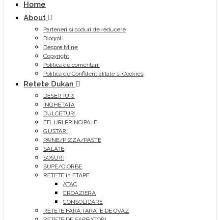
Home
About
Parteneri si coduri de reducere
Blogroll
Despre Mine
Copyright
Politica de comentarii
Politica de Confidentialitate si Cookies
Retete Dukan
DESERTURI
INGHETATA
DULCETURI
FELURI PRINCIPALE
GUSTARI
PAINE/PIZZA/PASTE
SALATE
SOSURI
SUPE/CIORBE
RETETE in ETAPE
ATAC
CROAZIERA
CONSOLIDARE
RETETE FARA TARATE DE OVAZ
RETETE DE SARBATORI