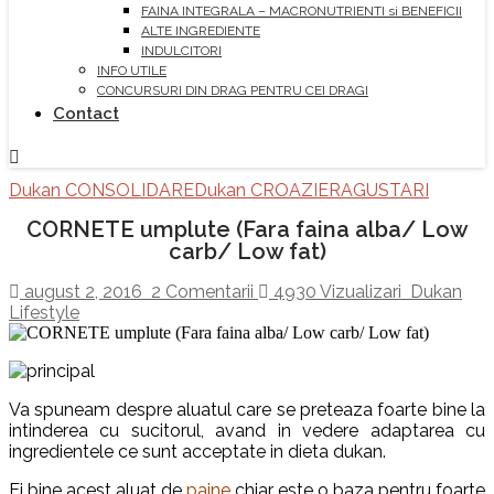
FAINA INTEGRALA – MACRONUTRIENTI si BENEFICII
ALTE INGREDIENTE
INDULCITORI
INFO UTILE
CONCURSURI DIN DRAG PENTRU CEI DRAGI
Contact
Dukan CONSOLIDARE
Dukan CROAZIERA
GUSTARI
CORNETE umplute (Fara faina alba/ Low
carb/ Low fat)
august 2, 2016
2 Comentarii
4930 Vizualizari
Dukan
Lifestyle
Va spuneam despre aluatul care se preteaza foarte bine la
intinderea cu sucitorul, avand in vedere adaptarea cu
ingredientele ce sunt acceptate in dieta dukan.
Ei bine acest aluat de
paine
chiar este o baza pentru foarte