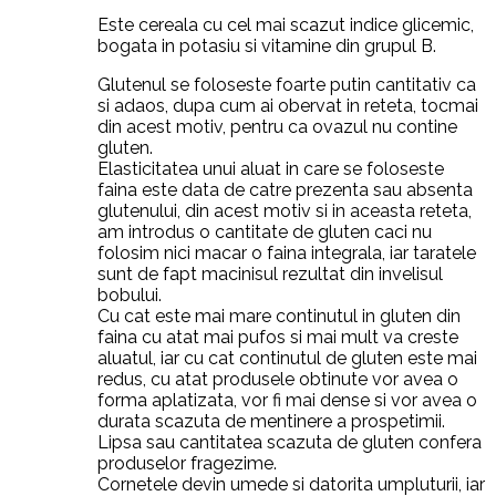
Este cereala cu cel mai scazut indice glicemic,
bogata in potasiu si vitamine din grupul B.
Glutenul se foloseste foarte putin cantitativ ca
si adaos, dupa cum ai obervat in reteta, tocmai
din acest motiv, pentru ca ovazul nu contine
gluten.
Elasticitatea unui aluat in care se foloseste
faina este data de catre prezenta sau absenta
glutenului, din acest motiv si in aceasta reteta,
am introdus o cantitate de gluten caci nu
folosim nici macar o faina integrala, iar taratele
sunt de fapt macinisul rezultat din invelisul
bobului.
Cu cat este mai mare continutul in gluten din
faina cu atat mai pufos si mai mult va creste
aluatul, iar cu cat continutul de gluten este mai
redus, cu atat produsele obtinute vor avea o
forma aplatizata, vor fi mai dense si vor avea o
durata scazuta de mentinere a prospetimii.
Lipsa sau cantitatea scazuta de gluten confera
produselor fragezime.
Cornetele devin umede si datorita umpluturii, iar