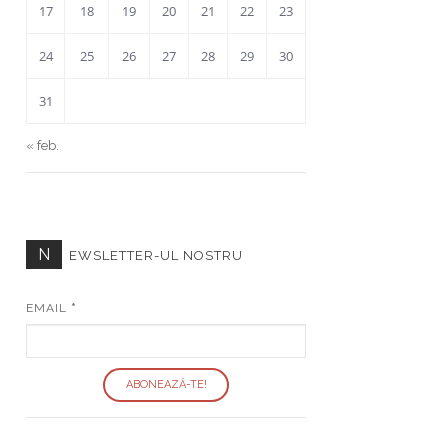
17
18
19
20
21
22
23
24
25
26
27
28
29
30
31
« feb.
N
EWSLETTER-UL NOSTRU
EMAIL
*