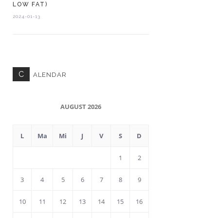
LOW FAT)
2024-01-13
C
ALENDAR
AUGUST 2026
L
Ma
Mi
J
V
S
D
1
2
3
4
5
6
7
8
9
10
11
12
13
14
15
16