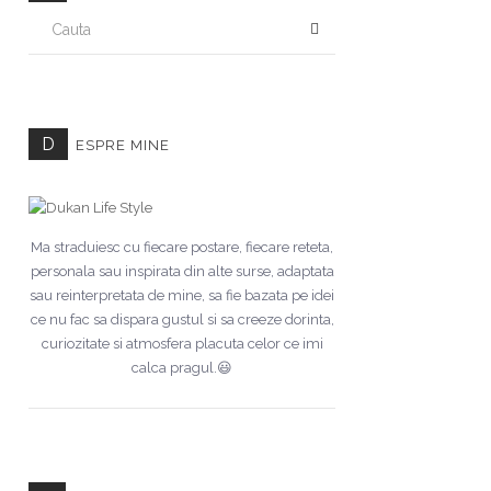
CAUTA
D
ESPRE MINE
Ma straduiesc cu fiecare postare, fiecare reteta,
personala sau inspirata din alte surse, adaptata
sau reinterpretata de mine, sa fie bazata pe idei
ce nu fac sa dispara gustul si sa creeze dorinta,
curiozitate si atmosfera placuta celor ce imi
calca pragul.😃