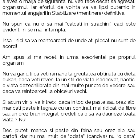
a avea o marja de siguranta, nu veti face decat sa agresati
organismul, iar efortul de vointa va va lipsi puternic in
momentul angajarii in Stabilizare (mentinere) definitiva.
Nu spun ca nu o sa mai “calcati in strachini”, caci este
evident, ni se mai intampla.
Insa, nici sa va reantoarceti de unde ati plecat nu sunt de
acord!
Am spus si ma repet, in urma exeprientei pe propriul
organism.
Nu va ganditi ca veti ramane la greutatea obtinuta cu dieta
dukan, daca veti reveni la un stil de viata inadecvat, haotic,
o viata dezechilibrata din mai multe puncte de vedere, sau
daca va reintoarceti la obiceiuri vechi.
Si acum vin si va intreb: daca in loc de paste sau orez alb,
mancati paste integrale cu un continut mai ridicat de fibre
sau un orez brun integral, credeti ca o sa va dauneze toata
viata ? Nu!
Deci puteti manca si paste din faina sau orez alb sau
cartofi, dar nu mai mult de “odata” (candva) nu “o data”