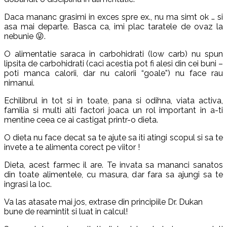
Daca mananc grasimi in exces spre ex., nu ma simt ok … si
asa mai departe. Basca ca, imi plac taratele de ovaz la
nebunie 😜.
O alimentatie saraca in carbohidrati (low carb) nu spun
lipsita de carbohidrati (caci acestia pot fi alesi din cei buni –
poti manca calorii, dar nu calorii “goale”) nu face rau
nimanui.
Echilibrul in tot si in toate, pana si odihna, viata activa,
familia si multi alti factori joaca un rol important in a-ti
mentine ceea ce ai castigat printr-o dieta.
O dieta nu face decat sa te ajute sa iti atingi scopul si sa te
invete a te alimenta corect pe viitor !
Dieta, acest farmec il are. Te invata sa mananci sanatos
din toate alimentele, cu masura, dar fara sa ajungi sa te
ingrasi la loc.
Va las atasate mai jos, extrase din principiile Dr. Dukan
bune de reamintit si luat in calcul!