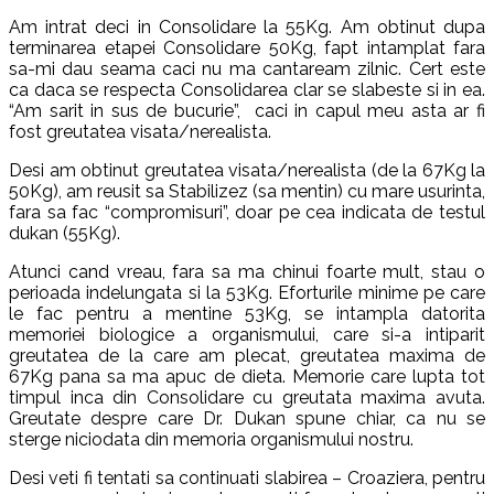
Am intrat deci in Consolidare la 55Kg. Am obtinut dupa
terminarea etapei Consolidare 50Kg, fapt intamplat fara
sa-mi dau seama caci nu ma cantaream zilnic. Cert este
ca daca se respecta Consolidarea clar se slabeste si in ea.
“Am sarit in sus de bucurie”, caci in capul meu asta ar fi
fost greutatea visata/nerealista.
Desi am obtinut greutatea visata/nerealista (de la 67Kg la
50Kg), am reusit sa Stabilizez (sa mentin) cu mare usurinta,
fara sa fac “compromisuri”, doar pe cea indicata de testul
dukan (55Kg).
Atunci cand vreau, fara sa ma chinui foarte mult, stau o
perioada indelungata si la 53Kg. Eforturile minime pe care
le fac pentru a mentine 53Kg, se intampla datorita
memoriei biologice a organismului, care si-a intiparit
greutatea de la care am plecat, greutatea maxima de
67Kg pana sa ma apuc de dieta. Memorie care lupta tot
timpul inca din Consolidare cu greutata maxima avuta.
Greutate despre care Dr. Dukan spune chiar, ca nu se
sterge niciodata din memoria organismului nostru.
Desi veti fi tentati sa continuati slabirea – Croaziera, pentru