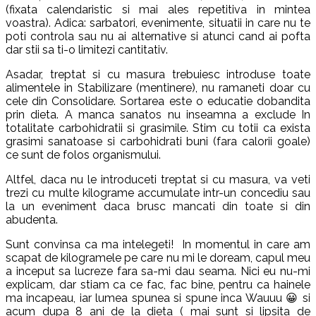
(fixata calendaristic si mai ales repetitiva in mintea
voastra). Adica: sarbatori, evenimente, situatii in care nu te
poti controla sau nu ai alternative si atunci cand ai pofta
dar stii sa ti-o limitezi cantitativ.
Asadar, treptat si cu masura trebuiesc introduse toate
alimentele in Stabilizare (mentinere), nu ramaneti doar cu
cele din Consolidare. Sortarea este o educatie dobandita
prin dieta. A manca sanatos nu inseamna a exclude In
totalitate carbohidratii si grasimile. Stim cu totii ca exista
grasimi sanatoase si carbohidrati buni (fara calorii goale)
ce sunt de folos organismului.
Altfel, daca nu le introduceti treptat si cu masura, va veti
trezi cu multe kilograme accumulate intr-un concediu sau
la un eveniment daca brusc mancati din toate si din
abudenta.
Sunt convinsa ca ma intelegeti! In momentul in care am
scapat de kilogramele pe care nu mi le doream, capul meu
a inceput sa lucreze fara sa-mi dau seama. Nici eu nu-mi
explicam, dar stiam ca ce fac, fac bine, pentru ca hainele
ma incapeau, iar lumea spunea si spune inca Wauuu 😀 si
acum dupa 8 ani de la dieta ( mai sunt si lipsita de