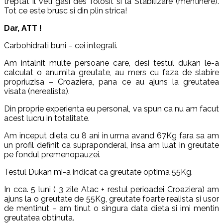
treptat il veti gasi des folosit si la Stabilizare (mentinere).
Tot ce este brusc si din plin strica!
Dar, ATT !
Carbohidrati buni – cei integrali.
Am intalnit multe persoane care, desi testul dukan le-a
calculat o anumita greutate, au mers cu faza de slabire
propriuzisa – Croaziera, pana ce au ajuns la greutatea
visata (nerealista).
Din proprie experienta eu personal, va spun ca nu am facut
acest lucru in totalitate.
Am inceput dieta cu 8 ani in urma avand 67Kg fara sa am
un profil definit ca supraponderal, insa am luat in greutate
pe fondul premenopauzei.
Testul Dukan mi-a indicat ca greutate optima 55Kg.
In cca. 5 luni ( 3 zile Atac + restul perioadei Croaziera) am
ajuns la o greutate de 55Kg, greutate foarte realista si usor
de mentinut – am tinut o singura data dieta si imi mentin
greutatea obtinuta.