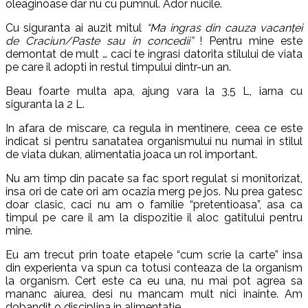
oleaginoase dar nu cu pumnul. Ador nucile.
Cu siguranta ai auzit mitul
“Ma ingras din cauza vacanței
de Craciun/Paste sau in concedii”
! Pentru mine este
demontat de mult … caci te ingrasi datorita stilului de viata
pe care il adopti in restul timpului dintr-un an.
Beau foarte multa apa, ajung vara la 3,5 L, iarna cu
siguranta la 2 L.
In afara de miscare, ca regula in mentinere, ceea ce este
indicat si pentru sanatatea organismului nu numai in stilul
de viata dukan, alimentatia joaca un rol important.
Nu am timp din pacate sa fac sport regulat si monitorizat,
insa ori de cate ori am ocazia merg pe jos. Nu prea gatesc
doar clasic, caci nu am o familie “pretentioasa”, asa ca
timpul pe care il am la dispozitie il aloc gatitului pentru
mine.
Eu am trecut prin toate etapele “cum scrie la carte” insa
din experienta va spun ca totusi conteaza de la organism
la organism. Cert este ca eu una, nu mai pot agrea sa
mananc aiurea, desi nu mancam mult nici inainte. Am
dobandit o disciplina in alimentatie.