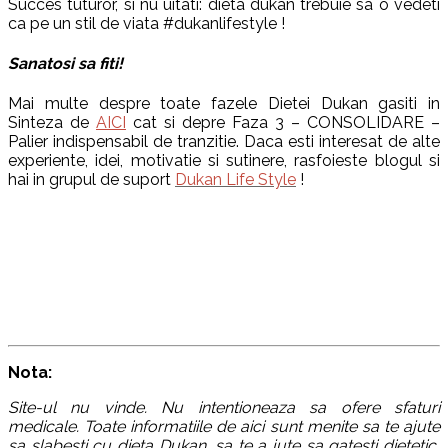
Succes tuturor, si nu uitati: dieta dukan trebuie sa o vedeti
ca pe un stil de viata #dukanlifestyle !
Sanatosi sa fiti!
Mai multe despre toate fazele Dietei Dukan gasiti in
Sinteza de
AICI
cat si depre Faza 3 – CONSOLIDARE –
Palier indispensabil de tranzitie. Daca esti interesat de alte
experiente, idei, motivatie si sutinere, rasfoieste blogul si
hai in grupul de suport
Dukan Life Style
!
Nota:
Site-ul nu vinde. Nu intentioneaza sa ofere sfaturi
medicale. Toate informatiile de aici sunt menite sa te ajute
sa slabesti cu dieta Dukan, sa te a jute sa gatesti dietetic,