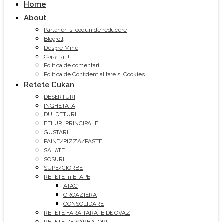
Home
About
Parteneri si coduri de reducere
Blogroll
Despre Mine
Copyright
Politica de comentarii
Politica de Confidentialitate si Cookies
Retete Dukan
DESERTURI
INGHETATA
DULCETURI
FELURI PRINCIPALE
GUSTARI
PAINE/PIZZA/PASTE
SALATE
SOSURI
SUPE/CIORBE
RETETE in ETAPE
ATAC
CROAZIERA
CONSOLIDARE
RETETE FARA TARATE DE OVAZ
RETETE DE SARBATORI