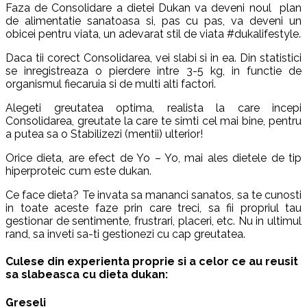
Faza de Consolidare a dietei Dukan va deveni noul plan
de alimentatie sanatoasa si, pas cu pas, va deveni un
obicei pentru viata, un adevarat stil de viata #dukalifestyle.
Daca tii corect Consolidarea, vei slabi si in ea. Din statistici
se inregistreaza o pierdere intre 3-5 kg, in functie de
organismul fiecaruia si de multi alti factori.
Alegeti greutatea optima, realista la care incepi
Consolidarea, greutate la care te simti cel mai bine, pentru
a putea sa o Stabilizezi (mentii) ulterior!
Orice dieta, are efect de Yo – Yo, mai ales dietele de tip
hiperproteic cum este dukan.
Ce face dieta? Te invata sa mananci sanatos, sa te cunosti
in toate aceste faze prin care treci, sa fii propriul tau
gestionar de sentimente, frustrari, placeri, etc. Nu in ultimul
rand, sa inveti sa-ti gestionezi cu cap greutatea.
Culese din experienta proprie si a celor ce au reusit
sa slabeasca cu dieta dukan:
Greseli