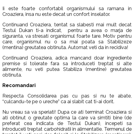
Ii este foarte confortabil organismului sa ramana in
Croaziera, insa nu este decat un confort inselator.
Continuand Croaziera, tentat sa slabesti mai mult decat
Testul Dukan ti-a indicat, pentru a avea o marja de
siguranta, va stresati organismul foarte tare. Motiv pentru
care, organismul nu o sa mai poata sa Stabilizeze
(mentina) greutatea obtinuta. Automat veti da in recidiva!
Continuand Croaziera, adica mancand doar ingrediente
premise si tolerate fara sa introduceti treptat si alte
alimente, nu veti putea Stabiliza (mentine) greutatea
obtinuta.
Recomandari
Respecta Consolidarea pas cu pas si nu te abate,
“culcandu-te pe o ureche” ca ai slabit cat ti-ai dorit.
Nu vreau sa va speriati! Dupa ce ati terminat Croaziera si
ati obtinut o greutate optima la care va simtiti bine (de
preferat cea indicata de Testul Dukan), incepeti sa
introduceti treptat carbohidratii in alimentatie. Termenul de