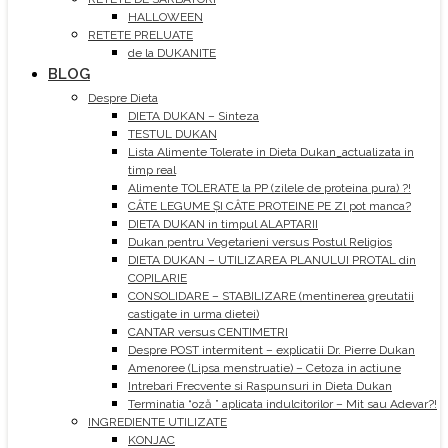
HALLOWEEN
RETETE PRELUATE
de la DUKANITE
BLOG
Despre Dieta
DIETA DUKAN – Sinteza
TESTUL DUKAN
Lista Alimente Tolerate in Dieta Dukan_actualizata in
timp real
Alimente TOLERATE la PP (zilele de proteina pura) ?!
CÂTE LEGUME ȘI CÂTE PROTEINE PE ZI pot manca?
DIETA DUKAN in timpul ALAPTARII
Dukan pentru Vegetarieni versus Postul Religios
DIETA DUKAN – UTILIZAREA PLANULUI PROTAL din
COPILARIE
CONSOLIDARE – STABILIZARE (mentinerea greutatii
castigate in urma dietei)
CANTAR versus CENTIMETRI
Despre POST intermitent – explicatii Dr. Pierre Dukan
Amenoree (Lipsa menstruatie) – Cetoza in actiune
Intrebari Frecvente si Raspunsuri in Dieta Dukan
Terminatia “oză ” aplicata indulcitorilor – Mit sau Adevar?!
INGREDIENTE UTILIZATE
KONJAC