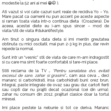
modestie la 52 ani ai mei 😁🤭 ).
Ati vazut si voi cate cazuri sunt reale de recidiva Yo – Yo.
Mare pacat ca oamenii nu pun accent pe aceste aspecte
si raman toata viata intr-o continua dieta (Croaziera). De
aceea, acestei diete eu i-am spus sincer – mod de
viata/stil de viata #dukanlifestyle.
Am tinut o singura data dieta si imi mentin greutatea
obtinuta cu mici oscilatii, mai pun 2-3 kg in plus, dar revin
repede la normal.
Sunt intr un “vesnic” stil de viata de care m-am indragostit
si cu care ma simt foarte confortabil si tare-mi place.
Stiti reclama de la TV …
“Pentru sanatatea dvs. evitati
excesul de sare, zahar si grasimi”
… cam asa ceva … deci
mananc si carbohidrati, insa carbohidrati buni: orez brun,
integral, paste integrale de ovaz sau grau dur, cartofi fierti
sau copti dar nu prajiti decat ocazional (cei din urma),
zahar nu consum din 2012, prajituri clasice doar la tortul
miresei.
Imi place pestele la nebunie si tot ce deriva. Mananc