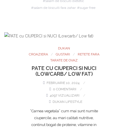
salam de biscuiti dietetic
salam de biscuiti fara zahar
sugar free
DUKAN
CROAZIERA
GUSTARI
RETETE FARA
TARATE DE OVAZ
PATE CU CIUPERCI SI NUCI
(LOWCARB/ LOW FAT)
FEBRUARIE 10, 2024
0 COMENTARII
4097 VIZUALIZARI
DUKAN LIFESTYLE
“Carnea vegetala” cum mai sunt numite
ciupercile, au mari calitati nutritive,
continut bogat de proteine, vitamine in