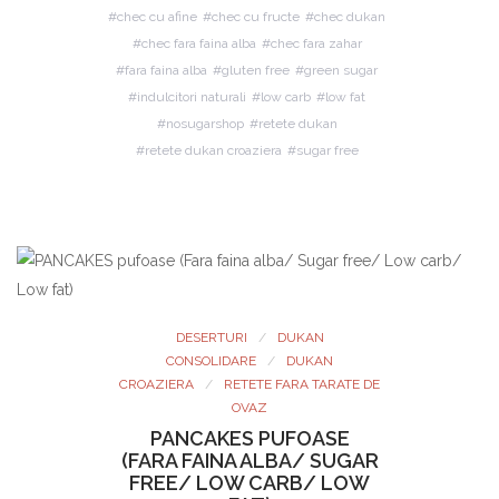
chec cu afine
chec cu fructe
chec dukan
chec fara faina alba
chec fara zahar
fara faina alba
gluten free
green sugar
indulcitori naturali
low carb
low fat
nosugarshop
retete dukan
retete dukan croaziera
sugar free
DESERTURI
DUKAN
CONSOLIDARE
DUKAN
CROAZIERA
RETETE FARA TARATE DE
OVAZ
PANCAKES PUFOASE
(FARA FAINA ALBA/ SUGAR
FREE/ LOW CARB/ LOW