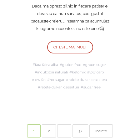
Daca ma opresc zilnic in fiecare patiserie,
desi stiu ca nu-i sanatos, caci gustul
pacaleste creierul, inseamna ca acumulez
kilograme nedorite si nu este bine!🤗
CITESTE MAI MULT
fara faina alba
gluten free
green sugar
indulcitori naturali
ketomix
low carb
low fat
no sugar
retete dukan croaziera
retete dukan deserturi
sugar free
Paginație articole
Pagina
Pagina
Pagina
1
2
…
37
Inainte