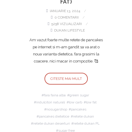
FAT)
IANUARIE 13, 2024
0 COMENTARII
5258 VIZUALIZARI
DUKAN LIFESTYLE
Am vazut foarte multe retete de pancakes
pe internet si m-am gandit sa va arat o
noua varianta dietetica, fara grasimi la
coacere, nici macar in compozitie. 🥰
CITESTE MAI MULT
fara faina alba
green sugar
indulcitori naturali
low carb
low fat
nosugarshop
pancakes
pancakes dietetice
retete dukan
retete dukan deserturi
retete dukan PL
sugar free