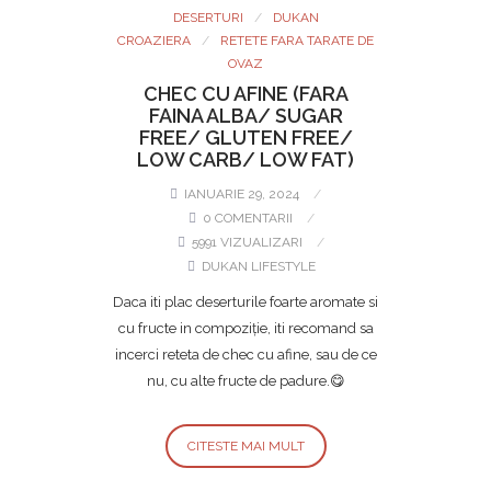
DESERTURI
DUKAN
CROAZIERA
RETETE FARA TARATE DE
OVAZ
CHEC CU AFINE (FARA
FAINA ALBA/ SUGAR
FREE/ GLUTEN FREE/
LOW CARB/ LOW FAT)
IANUARIE 29, 2024
0 COMENTARII
5991 VIZUALIZARI
DUKAN LIFESTYLE
Daca iti plac deserturile foarte aromate si
cu fructe in compoziție, iti recomand sa
incerci reteta de chec cu afine, sau de ce
nu, cu alte fructe de padure.😋
CITESTE MAI MULT