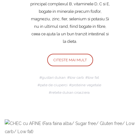
principal complexul B, vitaminele D, C si E,
bogate in minerale precum fosfor,
magneziu, zinc, fier, selenium si potasiu.Si
nu in ultimul rand, fiind bogate in fibre,
ceea ce ajuta la un bun tranzit intestinal si
la dieta.
CITESTE MAI MULT
gustari dukan
low carb
low fat
pate de ciuperci
proteine vegetale
retete dukan croaziera