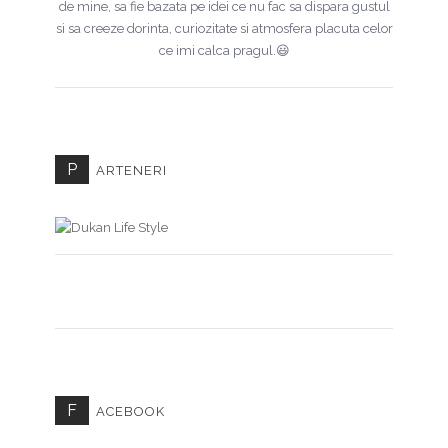
de mine, sa fie bazata pe idei ce nu fac sa dispara gustul
si sa creeze dorinta, curiozitate si atmosfera placuta celor
ce imi calca pragul.😃
P
ARTENERI
F
ACEBOOK