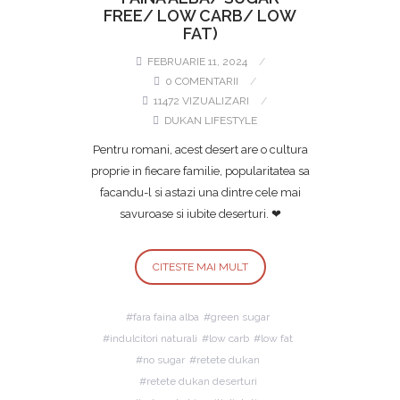
FREE/ LOW CARB/ LOW
FAT)
FEBRUARIE 11, 2024
0 COMENTARII
11472 VIZUALIZARI
DUKAN LIFESTYLE
Pentru romani, acest desert are o cultura
proprie in fiecare familie, popularitatea sa
facandu-l si astazi una dintre cele mai
savuroase si iubite deserturi. ❤
CITESTE MAI MULT
fara faina alba
green sugar
indulcitori naturali
low carb
low fat
no sugar
retete dukan
retete dukan deserturi