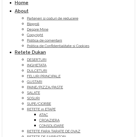
Home
About
Parteneri si coduri de reducere
Blogroll
Despre Mine
Copyright
Politica de comentarii
Politica de Confidentialitate si Cookies
Retete Dukan
DESERTURI
INGHETATA
DULCETURI
FELURI PRINCIPALE
GUSTARI
PAINE/PIZZA/PASTE
SALATE
SOSURI
SUPE/CIORBE
RETETE in ETAPE
ATAC
CROAZIERA
CONSOLIDARE
RETETE FARA TARATE DE OVAZ
RETETE DE SARBATORI