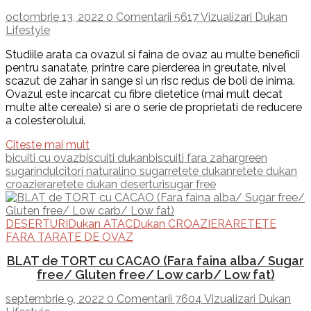
octombrie 13, 2022
0 Comentarii
5617 Vizualizari
Dukan
Lifestyle
Studiile arata ca ovazul si faina de ovaz au multe beneficii
pentru sanatate, printre care pierderea in greutate, nivel
scazut de zahar in sange si un risc redus de boli de inima.
Ovazul este incarcat cu fibre dietetice (mai mult decat
multe alte cereale) si are o serie de proprietati de reducere
a colesterolului.
Citeste mai mult
bicuiti cu ovaz
biscuiti dukan
biscuiti fara zahar
green
sugar
indulcitori naturali
no sugar
retete dukan
retete dukan
croaziera
retete dukan deserturi
sugar free
DESERTURI
Dukan ATAC
Dukan CROAZIERA
RETETE
FARA TARATE DE OVAZ
BLAT de TORT cu CACAO (Fara faina alba/ Sugar
free/ Gluten free/ Low carb/ Low fat)
septembrie 9, 2022
0 Comentarii
7604 Vizualizari
Dukan