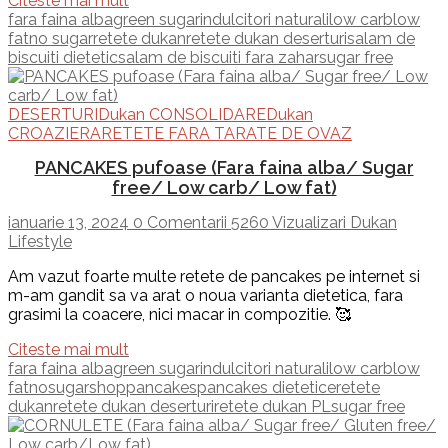
Citeste mai mult
fara faina alba
green sugar
indulcitori naturali
low carb
low
fat
no sugar
retete dukan
retete dukan deserturi
salam de
biscuiti dietetic
salam de biscuiti fara zahar
sugar free
DESERTURI
Dukan CONSOLIDARE
Dukan
CROAZIERA
RETETE FARA TARATE DE OVAZ
PANCAKES pufoase (Fara faina alba/ Sugar
free/ Low carb/ Low fat)
ianuarie 13, 2024
0 Comentarii
5260 Vizualizari
Dukan
Lifestyle
Am vazut foarte multe retete de pancakes pe internet si
m-am gandit sa va arat o noua varianta dietetica, fara
grasimi la coacere, nici macar in compozitie. 🥰
Citeste mai mult
fara faina alba
green sugar
indulcitori naturali
low carb
low
fat
nosugarshop
pancakes
pancakes dietetice
retete
dukan
retete dukan deserturi
retete dukan PL
sugar free