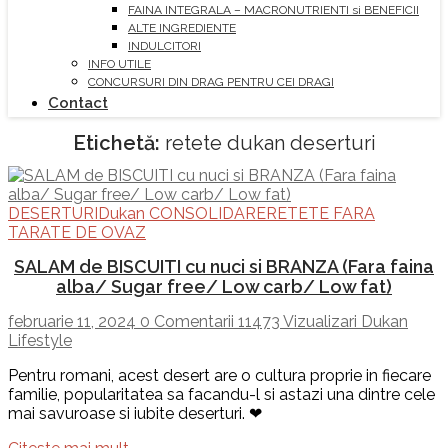
FAINA INTEGRALA – MACRONUTRIENTI si BENEFICII
ALTE INGREDIENTE
INDULCITORI
INFO UTILE
CONCURSURI DIN DRAG PENTRU CEI DRAGI
Contact
Etichetă:
retete dukan deserturi
DESERTURI
Dukan CONSOLIDARE
RETETE FARA
TARATE DE OVAZ
SALAM de BISCUITI cu nuci si BRANZA (Fara faina
alba/ Sugar free/ Low carb/ Low fat)
februarie 11, 2024
0 Comentarii
11473 Vizualizari
Dukan
Lifestyle
Pentru romani, acest desert are o cultura proprie in fiecare
familie, popularitatea sa facandu-l si astazi una dintre cele
mai savuroase si iubite deserturi. ❤