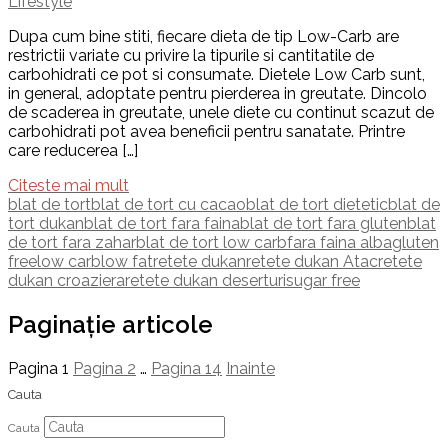
Lifestyle
Dupa cum bine stiti, fiecare dieta de tip Low-Carb are
restrictii variate cu privire la tipurile si cantitatile de
carbohidrati ce pot si consumate. Dietele Low Carb sunt,
in general, adoptate pentru pierderea in greutate. Dincolo
de scaderea in greutate, unele diete cu continut scazut de
carbohidrati pot avea beneficii pentru sanatate. Printre
care reducerea […]
Citeste mai mult
blat de tort
blat de tort cu cacao
blat de tort dietetic
blat de
tort dukan
blat de tort fara faina
blat de tort fara gluten
blat
de tort fara zahar
blat de tort low carb
fara faina alba
gluten
free
low carb
low fat
retete dukan
retete dukan Atac
retete
dukan croaziera
retete dukan deserturi
sugar free
Paginație articole
Pagina
1
Pagina
2
…
Pagina
14
Inainte
Cauta
Cauta