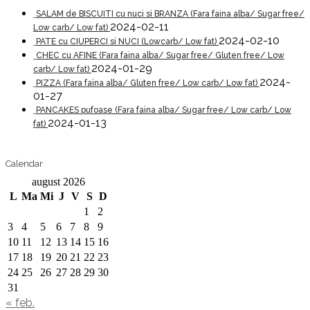
SALAM de BISCUITI cu nuci si BRANZA (Fara faina alba/ Sugar free/
2024-02-11
Low carb/ Low fat)
2024-02-10
PATE cu CIUPERCI si NUCI (Lowcarb/ Low fat)
CHEC cu AFINE (Fara faina alba/ Sugar free/ Gluten free/ Low
2024-01-29
carb/ Low fat)
2024-
PIZZA (Fara faina alba/ Gluten free/ Low carb/ Low fat)
01-27
PANCAKES pufoase (Fara faina alba/ Sugar free/ Low carb/ Low
2024-01-13
fat)
Calendar
august 2026
L
Ma
Mi
J
V
S
D
1
2
3
4
5
6
7
8
9
10
11
12
13
14
15
16
17
18
19
20
21
22
23
24
25
26
27
28
29
30
31
« feb.