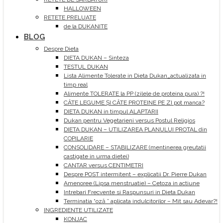
HALLOWEEN
RETETE PRELUATE
de la DUKANITE
BLOG
Despre Dieta
DIETA DUKAN – Sinteza
TESTUL DUKAN
Lista Alimente Tolerate in Dieta Dukan_actualizata in
timp real
Alimente TOLERATE la PP (zilele de proteina pura) ?!
CÂTE LEGUME ȘI CÂTE PROTEINE PE ZI pot manca?
DIETA DUKAN in timpul ALAPTARII
Dukan pentru Vegetarieni versus Postul Religios
DIETA DUKAN – UTILIZAREA PLANULUI PROTAL din
COPILARIE
CONSOLIDARE – STABILIZARE (mentinerea greutatii
castigate in urma dietei)
CANTAR versus CENTIMETRI
Despre POST intermitent – explicatii Dr. Pierre Dukan
Amenoree (Lipsa menstruatie) – Cetoza in actiune
Intrebari Frecvente si Raspunsuri in Dieta Dukan
Terminatia “oză ” aplicata indulcitorilor – Mit sau Adevar?!
INGREDIENTE UTILIZATE
KONJAC