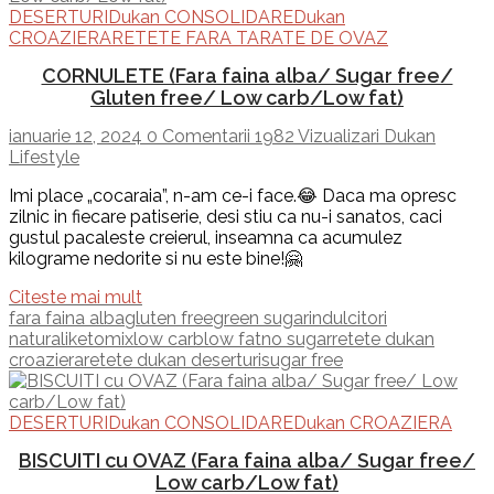
DESERTURI
Dukan CONSOLIDARE
Dukan
CROAZIERA
RETETE FARA TARATE DE OVAZ
CORNULETE (Fara faina alba/ Sugar free/
Gluten free/ Low carb/Low fat)
ianuarie 12, 2024
0 Comentarii
1982 Vizualizari
Dukan
Lifestyle
Imi place „cocaraia”, n-am ce-i face.😂 Daca ma opresc
zilnic in fiecare patiserie, desi stiu ca nu-i sanatos, caci
gustul pacaleste creierul, inseamna ca acumulez
kilograme nedorite si nu este bine!🤗
Citeste mai mult
fara faina alba
gluten free
green sugar
indulcitori
naturali
ketomix
low carb
low fat
no sugar
retete dukan
croaziera
retete dukan deserturi
sugar free
DESERTURI
Dukan CONSOLIDARE
Dukan CROAZIERA
BISCUITI cu OVAZ (Fara faina alba/ Sugar free/
Low carb/Low fat)