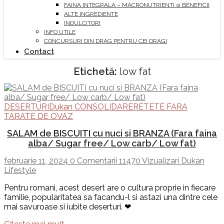
FAINA INTEGRALA – MACRONUTRIENTI si BENEFICII
ALTE INGREDIENTE
INDULCITORI
INFO UTILE
CONCURSURI DIN DRAG PENTRU CEI DRAGI
Contact
Etichetă:
low fat
DESERTURI
Dukan CONSOLIDARE
RETETE FARA
TARATE DE OVAZ
SALAM de BISCUITI cu nuci si BRANZA (Fara faina
alba/ Sugar free/ Low carb/ Low fat)
februarie 11, 2024
0 Comentarii
11470 Vizualizari
Dukan
Lifestyle
Pentru romani, acest desert are o cultura proprie in fiecare
familie, popularitatea sa facandu-l si astazi una dintre cele
mai savuroase si iubite deserturi. ❤