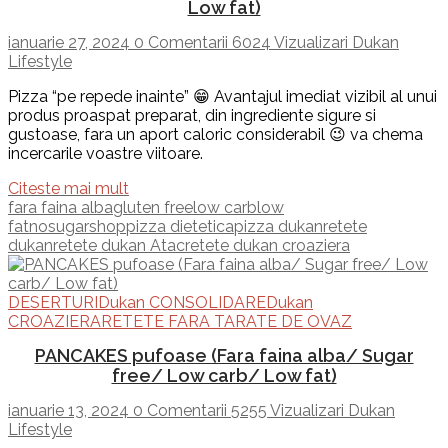
Low fat)
ianuarie 27, 2024
0 Comentarii
6024 Vizualizari
Dukan
Lifestyle
Pizza “pe repede inainte” 😁 Avantajul imediat vizibil al unui
produs proaspat preparat, din ingrediente sigure si
gustoase, fara un aport caloric considerabil 😉 va chema
incercarile voastre viitoare.
Citeste mai mult
fara faina alba
gluten free
low carb
low
fat
nosugarshop
pizza dietetica
pizza dukan
retete
dukan
retete dukan Atac
retete dukan croaziera
DESERTURI
Dukan CONSOLIDARE
Dukan
CROAZIERA
RETETE FARA TARATE DE OVAZ
PANCAKES pufoase (Fara faina alba/ Sugar
free/ Low carb/ Low fat)
ianuarie 13, 2024
0 Comentarii
5255 Vizualizari
Dukan
Lifestyle