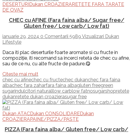
DESERTURI
Dukan CROAZIERA
RETETE FARA TARATE
DE OVAZ
CHEC cu AFINE (Fara faina alba/ Sugar free/
Gluten free/ Low carb/ Low fat)
ianuarie 29, 2024
0 Comentarii
5989 Vizualizari
Dukan
Lifestyle
Daca iti plac deserturile foarte aromate si cu fructe in
compoziție, iti recomand sa incerci reteta de chec cu afine,
sau de ce nu, cu alte fructe de padure.😋
Citeste mai mult
chec cu afine
chec cu fructe
chec dukan
chec fara faina
alba
chec fara zahar
fara faina alba
gluten free
green
sugar
indulcitori naturali
low carb
low fat
nosugarshop
retete
dukan
retete dukan croaziera
sugar free
Dukan ATAC
Dukan CONSOLIDARE
Dukan
CROAZIERA
PAINE/PIZZA/PASTE
PIZZA (Fara faina alba/ Gluten free/ Low carb/