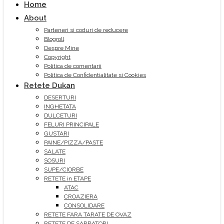
Home
About
Parteneri si coduri de reducere
Blogroll
Despre Mine
Copyright
Politica de comentarii
Politica de Confidentialitate si Cookies
Retete Dukan
DESERTURI
INGHETATA
DULCETURI
FELURI PRINCIPALE
GUSTARI
PAINE/PIZZA/PASTE
SALATE
SOSURI
SUPE/CIORBE
RETETE in ETAPE
ATAC
CROAZIERA
CONSOLIDARE
RETETE FARA TARATE DE OVAZ
RETETE DE SARBATORI