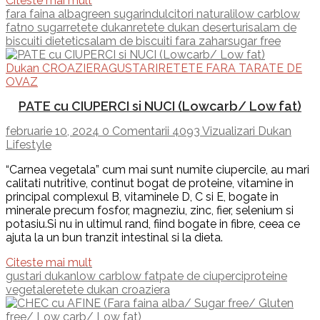
Citeste mai mult
fara faina alba
green sugar
indulcitori naturali
low carb
low
fat
no sugar
retete dukan
retete dukan deserturi
salam de
biscuiti dietetic
salam de biscuiti fara zahar
sugar free
Dukan CROAZIERA
GUSTARI
RETETE FARA TARATE DE
OVAZ
PATE cu CIUPERCI si NUCI (Lowcarb/ Low fat)
februarie 10, 2024
0 Comentarii
4093 Vizualizari
Dukan
Lifestyle
“Carnea vegetala” cum mai sunt numite ciupercile, au mari
calitati nutritive, continut bogat de proteine, vitamine in
principal complexul B, vitaminele D, C si E, bogate in
minerale precum fosfor, magneziu, zinc, fier, selenium si
potasiu.Si nu in ultimul rand, fiind bogate in fibre, ceea ce
ajuta la un bun tranzit intestinal si la dieta.
Citeste mai mult
gustari dukan
low carb
low fat
pate de ciuperci
proteine
vegetale
retete dukan croaziera