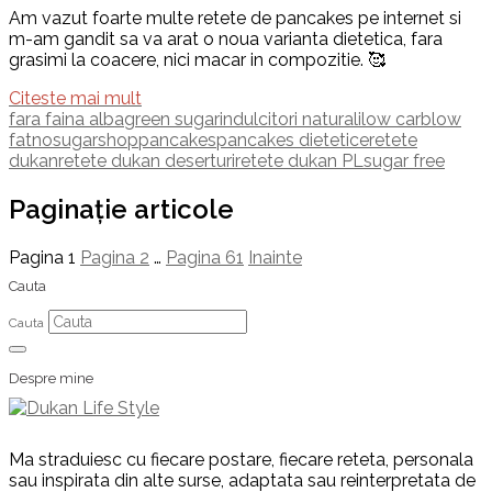
Am vazut foarte multe retete de pancakes pe internet si
m-am gandit sa va arat o noua varianta dietetica, fara
grasimi la coacere, nici macar in compozitie. 🥰
Citeste mai mult
fara faina alba
green sugar
indulcitori naturali
low carb
low
fat
nosugarshop
pancakes
pancakes dietetice
retete
dukan
retete dukan deserturi
retete dukan PL
sugar free
Paginație articole
Pagina
1
Pagina
2
…
Pagina
61
Inainte
Cauta
Cauta
Despre mine
Ma straduiesc cu fiecare postare, fiecare reteta, personala
sau inspirata din alte surse, adaptata sau reinterpretata de