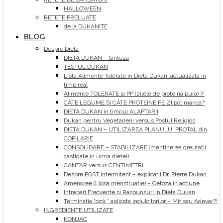
HALLOWEEN
RETETE PRELUATE
de la DUKANITE
BLOG
Despre Dieta
DIETA DUKAN – Sinteza
TESTUL DUKAN
Lista Alimente Tolerate in Dieta Dukan_actualizata in
timp real
Alimente TOLERATE la PP (zilele de proteina pura) ?!
CÂTE LEGUME ȘI CÂTE PROTEINE PE ZI pot manca?
DIETA DUKAN in timpul ALAPTARII
Dukan pentru Vegetarieni versus Postul Religios
DIETA DUKAN – UTILIZAREA PLANULUI PROTAL din
COPILARIE
CONSOLIDARE – STABILIZARE (mentinerea greutatii
castigate in urma dietei)
CANTAR versus CENTIMETRI
Despre POST intermitent – explicatii Dr. Pierre Dukan
Amenoree (Lipsa menstruatie) – Cetoza in actiune
Intrebari Frecvente si Raspunsuri in Dieta Dukan
Terminatia “oză ” aplicata indulcitorilor – Mit sau Adevar?!
INGREDIENTE UTILIZATE
KONJAC