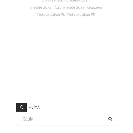
pizza dukan
retete dukan
retete dukan Atac
retete dukan croaziera
retete dukan PL
retete dukan PP
C
AUTA
CAUTA