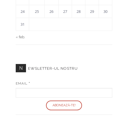
24
25
26
27
28
29
30
31
« feb.
N
EWSLETTER-UL NOSTRU
EMAIL
*