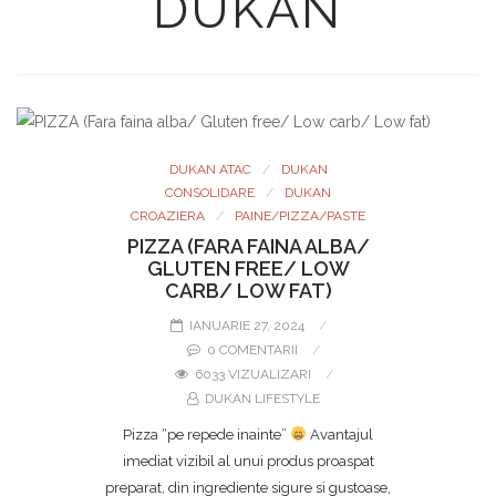
DUKAN
DUKAN ATAC
DUKAN
CONSOLIDARE
DUKAN
CROAZIERA
PAINE/PIZZA/PASTE
PIZZA (FARA FAINA ALBA/
GLUTEN FREE/ LOW
CARB/ LOW FAT)
IANUARIE 27, 2024
0 COMENTARII
6033 VIZUALIZARI
DUKAN LIFESTYLE
Pizza “pe repede inainte”
Avantajul
imediat vizibil al unui produs proaspat
preparat, din ingrediente sigure si gustoase,