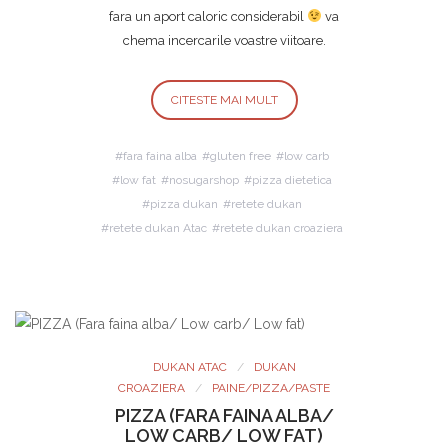
fara un aport caloric considerabil
va
chema incercarile voastre viitoare.
CITESTE MAI MULT
fara faina alba
gluten free
low carb
low fat
nosugarshop
pizza dietetica
pizza dukan
retete dukan
retete dukan Atac
retete dukan croaziera
DUKAN ATAC
DUKAN
CROAZIERA
PAINE/PIZZA/PASTE
PIZZA (FARA FAINA ALBA/
LOW CARB/ LOW FAT)