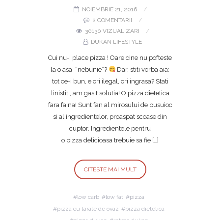
NOIEMBRIE 21, 2016
2 COMENTARII
30130 VIZUALIZARI
DUKAN LIFESTYLE
Cui nu-i place pizza ! Oare cine nu pofteste
la o asa “nebunie”?
Dar, stiti vorba aia:
tot ce-i bun, e ori ilegal, ori ingrasa? Stati
linistiti, am gasit solutia! O pizza dietetica
fara faina! Sunt fan al mirosului de busuioc
si al ingredientelor, proaspat scoase din
cuptor. Ingredientele pentru
o pizza delicioasa trebuie sa fie […]
CITESTE MAI MULT
low carb
low fat
pizza
pizza cu tarate de ovaz
pizza dietetica