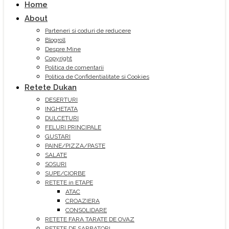
Home
About
Parteneri si coduri de reducere
Blogroll
Despre Mine
Copyright
Politica de comentarii
Politica de Confidentialitate si Cookies
Retete Dukan
DESERTURI
INGHETATA
DULCETURI
FELURI PRINCIPALE
GUSTARI
PAINE/PIZZA/PASTE
SALATE
SOSURI
SUPE/CIORBE
RETETE in ETAPE
ATAC
CROAZIERA
CONSOLIDARE
RETETE FARA TARATE DE OVAZ
RETETE DE SARBATORI