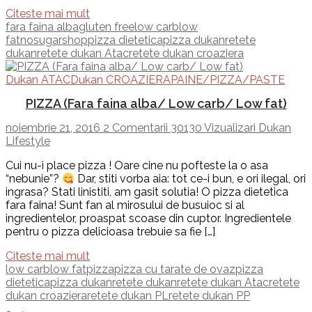
Citeste mai mult
fara faina alba
gluten free
low carb
low
fat
nosugarshop
pizza dietetica
pizza dukan
retete
dukan
retete dukan Atac
retete dukan croaziera
Dukan ATAC
Dukan CROAZIERA
PAINE/PIZZA/PASTE
PIZZA (Fara faina alba/ Low carb/ Low fat)
noiembrie 21, 2016
2 Comentarii
30130 Vizualizari
Dukan
Lifestyle
Cui nu-i place pizza ! Oare cine nu pofteste la o asa
“nebunie”?
Dar, stiti vorba aia: tot ce-i bun, e ori ilegal, ori
ingrasa? Stati linistiti, am gasit solutia! O pizza dietetica
fara faina! Sunt fan al mirosului de busuioc si al
ingredientelor, proaspat scoase din cuptor. Ingredientele
pentru o pizza delicioasa trebuie sa fie […]
Citeste mai mult
low carb
low fat
pizza
pizza cu tarate de ovaz
pizza
dietetica
pizza dukan
retete dukan
retete dukan Atac
retete
dukan croaziera
retete dukan PL
retete dukan PP