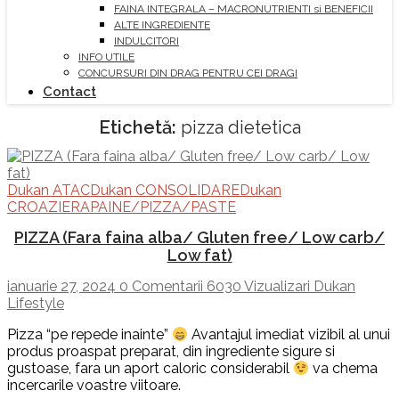
FAINA INTEGRALA – MACRONUTRIENTI si BENEFICII
ALTE INGREDIENTE
INDULCITORI
INFO UTILE
CONCURSURI DIN DRAG PENTRU CEI DRAGI
Contact
Etichetă:
pizza dietetica
Dukan ATAC
Dukan CONSOLIDARE
Dukan
CROAZIERA
PAINE/PIZZA/PASTE
PIZZA (Fara faina alba/ Gluten free/ Low carb/
Low fat)
ianuarie 27, 2024
0 Comentarii
6030 Vizualizari
Dukan
Lifestyle
Pizza “pe repede inainte”
Avantajul imediat vizibil al unui
produs proaspat preparat, din ingrediente sigure si
gustoase, fara un aport caloric considerabil
va chema
incercarile voastre viitoare.