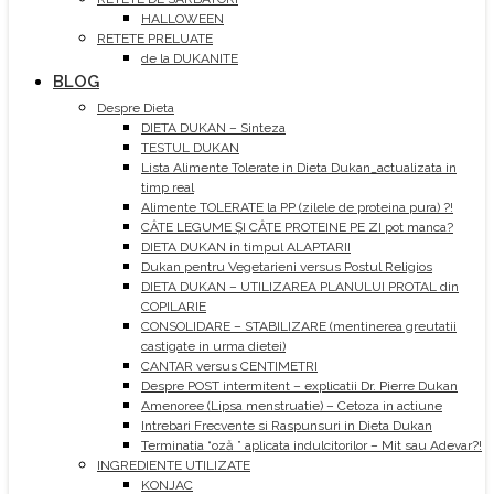
HALLOWEEN
RETETE PRELUATE
de la DUKANITE
BLOG
Despre Dieta
DIETA DUKAN – Sinteza
TESTUL DUKAN
Lista Alimente Tolerate in Dieta Dukan_actualizata in
timp real
Alimente TOLERATE la PP (zilele de proteina pura) ?!
CÂTE LEGUME ȘI CÂTE PROTEINE PE ZI pot manca?
DIETA DUKAN in timpul ALAPTARII
Dukan pentru Vegetarieni versus Postul Religios
DIETA DUKAN – UTILIZAREA PLANULUI PROTAL din
COPILARIE
CONSOLIDARE – STABILIZARE (mentinerea greutatii
castigate in urma dietei)
CANTAR versus CENTIMETRI
Despre POST intermitent – explicatii Dr. Pierre Dukan
Amenoree (Lipsa menstruatie) – Cetoza in actiune
Intrebari Frecvente si Raspunsuri in Dieta Dukan
Terminatia “oză ” aplicata indulcitorilor – Mit sau Adevar?!
INGREDIENTE UTILIZATE
KONJAC