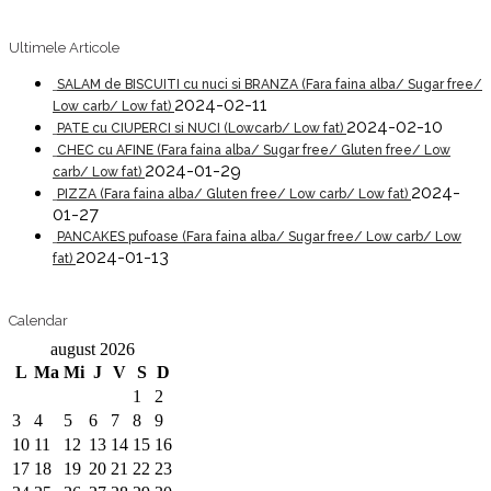
Ultimele Articole
SALAM de BISCUITI cu nuci si BRANZA (Fara faina alba/ Sugar free/
2024-02-11
Low carb/ Low fat)
2024-02-10
PATE cu CIUPERCI si NUCI (Lowcarb/ Low fat)
CHEC cu AFINE (Fara faina alba/ Sugar free/ Gluten free/ Low
2024-01-29
carb/ Low fat)
2024-
PIZZA (Fara faina alba/ Gluten free/ Low carb/ Low fat)
01-27
PANCAKES pufoase (Fara faina alba/ Sugar free/ Low carb/ Low
2024-01-13
fat)
Calendar
august 2026
L
Ma
Mi
J
V
S
D
1
2
3
4
5
6
7
8
9
10
11
12
13
14
15
16
17
18
19
20
21
22
23