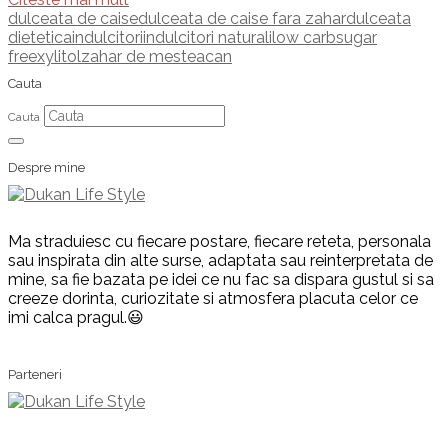
dulceata de caise
dulceata de caise fara zahar
dulceata
dietetica
indulcitori
indulcitori naturali
low carb
sugar
free
xylitol
zahar de mesteacan
Cauta
Cauta
Despre mine
Ma straduiesc cu fiecare postare, fiecare reteta, personala
sau inspirata din alte surse, adaptata sau reinterpretata de
mine, sa fie bazata pe idei ce nu fac sa dispara gustul si sa
creeze dorinta, curiozitate si atmosfera placuta celor ce
imi calca pragul.😃
Parteneri