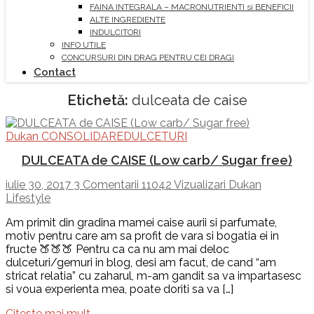
FAINA INTEGRALA – MACRONUTRIENTI si BENEFICII
ALTE INGREDIENTE
INDULCITORI
INFO UTILE
CONCURSURI DIN DRAG PENTRU CEI DRAGI
Contact
Etichetă:
dulceata de caise
Dukan CONSOLIDARE
DULCETURI
DULCEATA de CAISE (Low carb/ Sugar free)
iulie 30, 2017
3 Comentarii
11042 Vizualizari
Dukan
Lifestyle
Am primit din gradina mamei caise aurii si parfumate,
motiv pentru care am sa profit de vara si bogatia ei in
fructe 🍑🍑🍑 Pentru ca ca nu am mai deloc
dulceturi/gemuri in blog, desi am facut, de cand “am
stricat relatia” cu zaharul, m-am gandit sa va impartasesc
si voua experienta mea, poate doriti sa va […]
Citeste mai mult