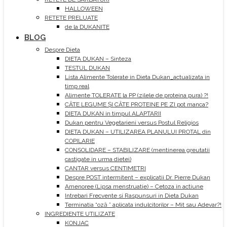
HALLOWEEN
RETETE PRELUATE
de la DUKANITE
BLOG
Despre Dieta
DIETA DUKAN – Sinteza
TESTUL DUKAN
Lista Alimente Tolerate in Dieta Dukan_actualizata in
timp real
Alimente TOLERATE la PP (zilele de proteina pura) ?!
CÂTE LEGUME ȘI CÂTE PROTEINE PE ZI pot manca?
DIETA DUKAN in timpul ALAPTARII
Dukan pentru Vegetarieni versus Postul Religios
DIETA DUKAN – UTILIZAREA PLANULUI PROTAL din
COPILARIE
CONSOLIDARE – STABILIZARE (mentinerea greutatii
castigate in urma dietei)
CANTAR versus CENTIMETRI
Despre POST intermitent – explicatii Dr. Pierre Dukan
Amenoree (Lipsa menstruatie) – Cetoza in actiune
Intrebari Frecvente si Raspunsuri in Dieta Dukan
Terminatia “oză ” aplicata indulcitorilor – Mit sau Adevar?!
INGREDIENTE UTILIZATE
KONJAC