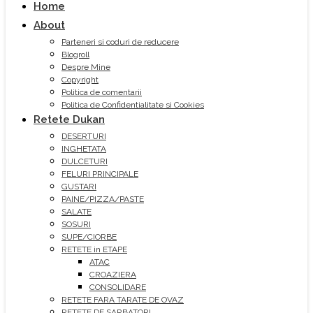
Home
About
Parteneri si coduri de reducere
Blogroll
Despre Mine
Copyright
Politica de comentarii
Politica de Confidentialitate si Cookies
Retete Dukan
DESERTURI
INGHETATA
DULCETURI
FELURI PRINCIPALE
GUSTARI
PAINE/PIZZA/PASTE
SALATE
SOSURI
SUPE/CIORBE
RETETE in ETAPE
ATAC
CROAZIERA
CONSOLIDARE
RETETE FARA TARATE DE OVAZ
RETETE DE SARBATORI