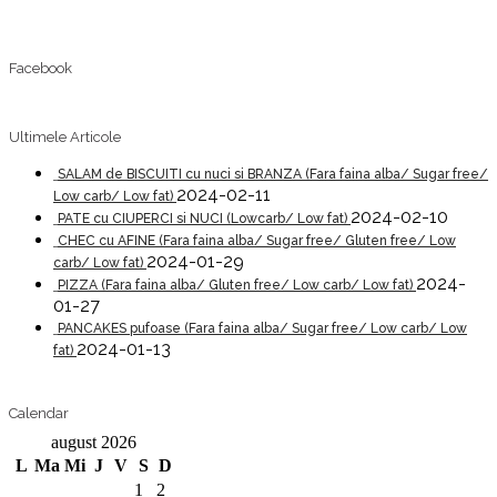
Facebook
Ultimele Articole
SALAM de BISCUITI cu nuci si BRANZA (Fara faina alba/ Sugar free/
2024-02-11
Low carb/ Low fat)
2024-02-10
PATE cu CIUPERCI si NUCI (Lowcarb/ Low fat)
CHEC cu AFINE (Fara faina alba/ Sugar free/ Gluten free/ Low
2024-01-29
carb/ Low fat)
2024-
PIZZA (Fara faina alba/ Gluten free/ Low carb/ Low fat)
01-27
PANCAKES pufoase (Fara faina alba/ Sugar free/ Low carb/ Low
2024-01-13
fat)
Calendar
august 2026
L
Ma
Mi
J
V
S
D
1
2