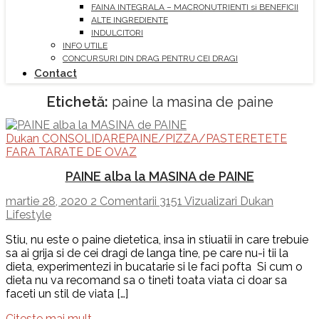
FAINA INTEGRALA – MACRONUTRIENTI si BENEFICII
ALTE INGREDIENTE
INDULCITORI
INFO UTILE
CONCURSURI DIN DRAG PENTRU CEI DRAGI
Contact
Etichetă:
paine la masina de paine
Dukan CONSOLIDARE
PAINE/PIZZA/PASTE
RETETE
FARA TARATE DE OVAZ
PAINE alba la MASINA de PAINE
martie 28, 2020
2 Comentarii
3151 Vizualizari
Dukan
Lifestyle
Stiu, nu este o paine dietetica, insa in stiuatii in care trebuie
sa ai grija si de cei dragi de langa tine, pe care nu-i tii la
dieta, experimentezi in bucatarie si le faci pofta Si cum o
dieta nu va recomand sa o tineti toata viata ci doar sa
faceti un stil de viata […]
Citeste mai mult