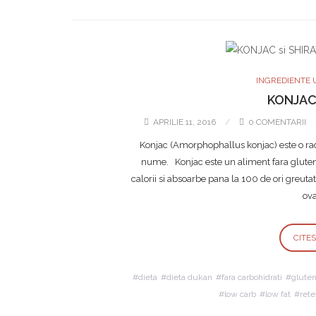
INGREDIENTE 
KONJAC 
APRILIE 11, 2016
0 COMENTARII
Konjac (Amorphophallus konjac) este o rad
nume. Konjac este un aliment fara gluten
calorii si absoarbe pana la 100 de ori greuta
ov
CITE
dieta
dieta dukan
fara carbohidrati
gluten
low carb
low fat
ret