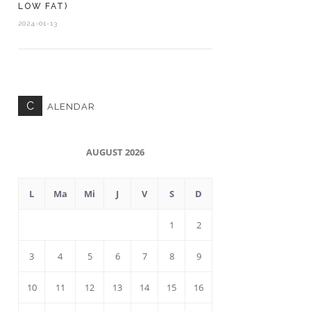
LOW FAT)
2024-01-13
C
ALENDAR
AUGUST 2026
L
Ma
Mi
J
V
S
D
1
2
3
4
5
6
7
8
9
10
11
12
13
14
15
16