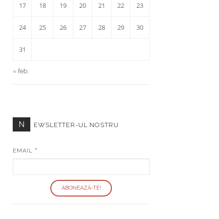
17
18
19
20
21
22
23
24
25
26
27
28
29
30
31
« feb.
N
EWSLETTER-UL NOSTRU
EMAIL
*