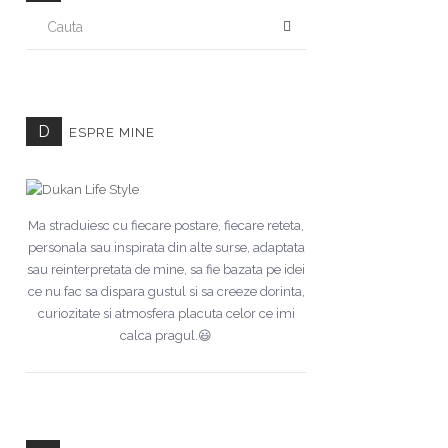
CAUTA
D
ESPRE MINE
Ma straduiesc cu fiecare postare, fiecare reteta,
personala sau inspirata din alte surse, adaptata
sau reinterpretata de mine, sa fie bazata pe idei
ce nu fac sa dispara gustul si sa creeze dorinta,
curiozitate si atmosfera placuta celor ce imi
calca pragul.😃