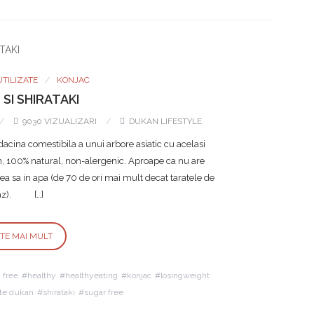
UTILIZATE
KONJAC
SI SHIRATAKI
9030 VIZUALIZARI
DUKAN LIFESTYLE
acina comestibila a unui arbore asiatic cu acelasi
, 100% natural, non-alergenic. Aproape ca nu are
tea sa in apa (de 70 de ori mai mult decat taratele de
az). […]
STE MAI MULT
 free
healthy
healthyeating
konjac
losingweight
ete dukan
shirataki
sugar free