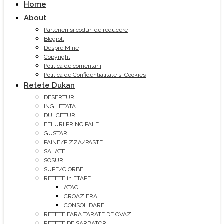
Home
About
Parteneri si coduri de reducere
Blogroll
Despre Mine
Copyright
Politica de comentarii
Politica de Confidentialitate si Cookies
Retete Dukan
DESERTURI
INGHETATA
DULCETURI
FELURI PRINCIPALE
GUSTARI
PAINE/PIZZA/PASTE
SALATE
SOSURI
SUPE/CIORBE
RETETE in ETAPE
ATAC
CROAZIERA
CONSOLIDARE
RETETE FARA TARATE DE OVAZ
RETETE DE SARBATORI