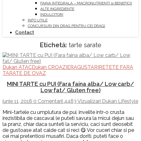
FAINA INTEGRALA – MACRONUTRIENTI si BENEFICII
ALTE INGREDIENTE
INDULCITORI
INFO UTILE
CONCURSURI DIN DRAG PENTRU CEI DRAGI
Contact
Etichetă:
tarte sarate
Dukan ATAC
Dukan CROAZIERA
GUSTARI
RETETE FARA
TARATE DE OVAZ
MINI TARTE cu PUI (Fara faina alba/ Low carb/
Low fat/ Gluten free)
iunie 11, 2018
0 Comentarii
4483 Vizualizari
Dukan Lifestyle
Mini-tartele cu umplutura de pui, invelite intr-o crusta
irezistibila de cascaval le puteti savura la micul dejun sau
la pranz, chiar daca sunteti la serviciu, caci sunt deosebit
de gustoase atat calde cat si reci 😋 Vor cuceri chiar si pe
cei mai pretentiosi musafiri. Daca doriti, puteti face o