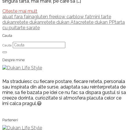
singura tarta, mai mare, pe care sa […]
Citeste mai mult
aluat fara faina
gluten free
low carb
low fat
mini tarte
dukan
retete dukan
retete dukan Atac
retete dukan PP
tarta
cu pui
tarte sarate
Cauta
Cauta
Despre mine
Ma straduiesc cu fiecare postare, fiecare reteta, personala
sau inspirata din alte surse, adaptata sau reinterpretata de
mine, sa fie bazata pe idei ce nu fac sa dispara gustul si sa
creeze dorinta, curiozitate si atmosfera placuta celor ce
imi calca pragul.😃
Parteneri