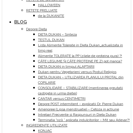
HALLOWEEN
RETETE PRELUATE
de la DUKANITE
BLOG
Despre Dieta
DIETA DUKAN – Sinteza
TESTUL DUKAN
Lista Alimente Tolerate in Dieta Dukan_actualizata in
timp real
Alimente TOLERATE la PP (zilele de proteina pura) ?!
CÂTE LEGUME ȘI CÂTE PROTEINE PE ZI pot manca?
DIETA DUKAN in timpul ALAPTARII
Dukan pentru Vegetarieni versus Postul Religios
DIETA DUKAN – UTILIZAREA PLANULUI PROTAL din
COPILARIE
CONSOLIDARE – STABILIZARE (mentinerea greutatii
castigate in urma dietei)
CANTAR versus CENTIMETRI
Despre POST intermitent – explicatii Dr. Pierre Dukan
Amenoree (Lipsa menstruatie) – Cetoza in actiune
Intrebari Frecvente si Raspunsuri in Dieta Dukan
Terminatia “oză ” aplicata indulcitorilor – Mit sau Adevar?!
INGREDIENTE UTILIZATE
KONJAC