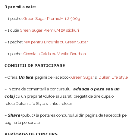
𝟯 premii a cate:
– 1 pachet
Green Sugar PremiuM 1:2 500g
– 1 cutie
Green Sugar PremiuM 25 stickuri
– 1 pachet
MIX pentru Brownie cu Green Sugar
– 1 pachet
Ciocolata Calda cu Vanilie Bourbon
𝗖𝗢𝗡𝗗𝗜𝗧𝗜𝗜 𝗗𝗘 𝗣𝗔𝗥𝗧𝗜𝗖𝗜𝗣𝗔𝗥𝗘
– Ofera
𝗨𝗻 𝗹𝗶𝗸𝗲
paginii de Facebook
Green Sugar
si
Dukan Life Style
– In zona de comentarii a concursului, 𝙖𝙙𝙖𝙪𝙜𝙖 𝙤 𝙥𝙤𝙯𝙖 𝙨𝙖𝙪 𝙪𝙣
𝙘𝙤𝙡𝙖𝙟 cu un preparat (dulce sau sarat) pregatit de tine dupa o
reteta Dukan Life Style si linkul retetei
–
𝗦𝗵𝗮𝗿𝗲
(public) la postarea concursului din pagina de Facebook pe
pagina ta personala
𝗣𝗘𝗥𝗜𝗢𝗔𝗗𝗔 𝗗𝗘 𝗖𝗢𝗡𝗖𝗨𝗥𝗦