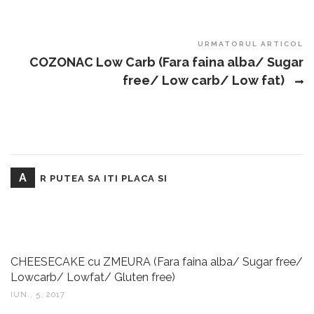
URMATORUL ARTICOL
COZONAC Low Carb (Fara faina alba/ Sugar
free/ Low carb/ Low fat)
A
R PUTEA SA ITI PLACA SI
CHEESECAKE cu ZMEURA (Fara faina alba/ Sugar free/
Lowcarb/ Lowfat/ Gluten free)
IUN., 5, 2017