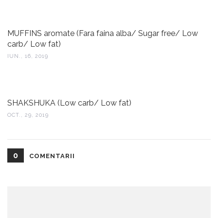
MUFFINS aromate (Fara faina alba/ Sugar free/ Low
carb/ Low fat)
IUN., 16, 2019
SHAKSHUKA (Low carb/ Low fat)
OCT., 29, 2019
0
COMENTARII