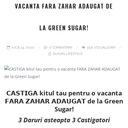
VACANTA FARA ZAHAR ADAUGAT DE
LA GREEN SUGAR!
IULIE 14, 2020
0 COMENTARII
1571 VIZUALIZARI
DUKAN LIFESTYLE
𝗖𝗔𝗦𝗧𝗜𝗚𝗔 kitul tau pentru o vacanta
𝗙𝗔𝗥𝗔 𝗭𝗔𝗛𝗔𝗥 𝗔𝗗𝗔𝗨𝗚𝗔𝗧 de la Green
Sugar!
3 Daruri asteapta 3 Castigatori