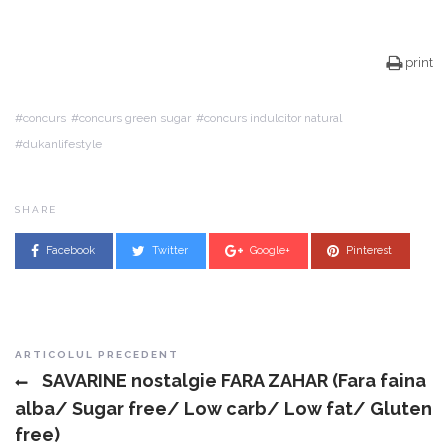
print
concurs
concurs green sugar
concurs indulcitor natural
dukanlifestyle
SHARE
Facebook
Twitter
Google+
Pinterest
Post navigation
ARTICOLUL PRECEDENT
SAVARINE nostalgie FARA ZAHAR (Fara faina
alba/ Sugar free/ Low carb/ Low fat/ Gluten
free)