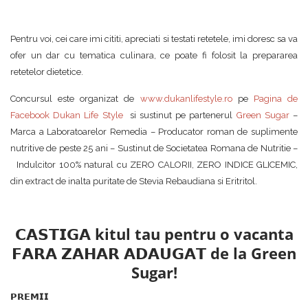
Pentru voi, cei care imi cititi, apreciati si testati retetele, imi doresc sa va
ofer un dar cu tematica culinara, ce poate fi folosit la prepararea
retetelor dietetice.
Concursul este organizat de
www.dukanlifestyle.ro
pe
Pagina de
Facebook Dukan Life Style
si sustinut pe partenerul
Green Sugar
–
Marca a Laboratoarelor Remedia – Producator roman de suplimente
nutritive de peste 25 ani – Sustinut de Societatea Romana de Nutritie –
Indulcitor 100% natural cu ZERO CALORII, ZERO INDICE GLICEMIC,
din extract de inalta puritate de Stevia Rebaudiana si Eritritol.
𝗖𝗔𝗦𝗧𝗜𝗚𝗔 kitul tau pentru o vacanta
𝗙𝗔𝗥𝗔 𝗭𝗔𝗛𝗔𝗥 𝗔𝗗𝗔𝗨𝗚𝗔𝗧 de la Green
Sugar!
𝗣𝗥𝗘𝗠𝗜𝗜