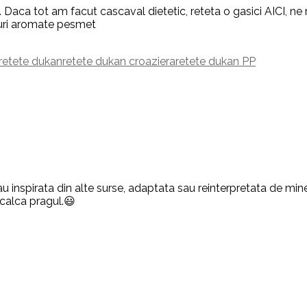
. Daca tot am facut cascaval dietetic, reteta o gasici AICI, ne
rburi aromate pesmet
retete dukan
retete dukan croaziera
retete dukan PP
u inspirata din alte surse, adaptata sau reinterpretata de mine,
 calca pragul.😃