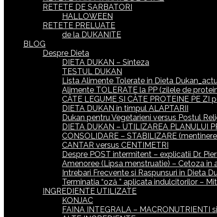
RETETE DE SARBATORI
HALLOWEEN
RETETE PRELUATE
de la DUKANITE
BLOG
Despre Dieta
DIETA DUKAN – Sinteza
TESTUL DUKAN
Lista Alimente Tolerate in Dieta Dukan_actua
Alimente TOLERATE la PP (zilele de protein
CÂTE LEGUME ȘI CÂTE PROTEINE PE ZI p
DIETA DUKAN in timpul ALAPTARII
Dukan pentru Vegetarieni versus Postul Reli
DIETA DUKAN – UTILIZAREA PLANULUI P
CONSOLIDARE – STABILIZARE (mentinerea gr
CANTAR versus CENTIMETRI
Despre POST intermitent – explicatii Dr. Pie
Amenoree (Lipsa menstruatie) – Cetoza in 
Intrebari Frecvente si Raspunsuri in Dieta D
Terminatia “oză ” aplicata indulcitorilor – M
INGREDIENTE UTILIZATE
KONJAC
FAINA INTEGRALA – MACRONUTRIENTI si