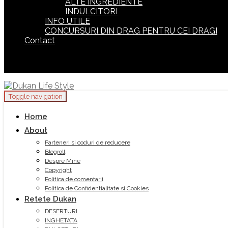
ALTE INGREDIENTE
INDULCITORI
INFO UTILE
CONCURSURI DIN DRAG PENTRU CEI DRAGI
Contact
Toggle navigation
Home
About
Parteneri si coduri de reducere
Blogroll
Despre Mine
Copyright
Politica de comentarii
Politica de Confidentialitate si Cookies
Retete Dukan
DESERTURI
INGHETATA