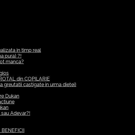
lizata in timp real
a pura) ?!
ot manca?
gios
ROTAL din COPILARIE
eutatii castigate in urma dietei)
rre Dukan
actiune
ukan
it sau Adevar?!
 BENEFICII