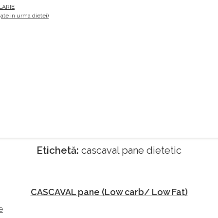
LARIE
te in urma dietei)
Etichetă:
cascaval pane dietetic
CASCAVAL pane (Low carb/ Low Fat)
e