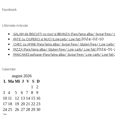
Facebook
Ultimele Articole
SALAM de BISCUITI cu nuci si BRANZA (Fara faina alba/ Sugar free/ 
2024-02-10
PATE cu CIUPERCI si NUCI (Lowcarb/ Low fat)
CHEC cu AFINE (Fara faina alba/ Sugar free/ Gluten free/ Low carb/
2024-01-
PIZZA (Fara faina alba/ Gluten free/ Low carb/ Low fat)
PANCAKES pufoase (Fara faina alba/ Sugar free/ Low carb/ Low fat)
Calendar
august 2026
L
Ma
Mi
J
V
S
D
1
2
3
4
5
6
7
8
9
10
11
12
13
14
15
16
17
18
19
20
21
22
23
24
25
26
27
28
29
30