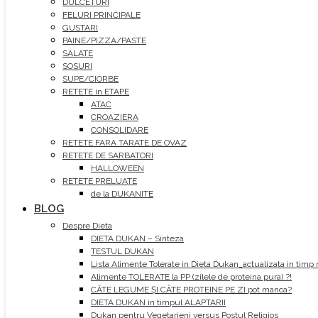
DULCETURI
FELURI PRINCIPALE
GUSTARI
PAINE/PIZZA/PASTE
SALATE
SOSURI
SUPE/CIORBE
RETETE in ETAPE
ATAC
CROAZIERA
CONSOLIDARE
RETETE FARA TARATE DE OVAZ
RETETE DE SARBATORI
HALLOWEEN
RETETE PRELUATE
de la DUKANITE
BLOG
Despre Dieta
DIETA DUKAN – Sinteza
TESTUL DUKAN
Lista Alimente Tolerate in Dieta Dukan_actualizata in timp 
Alimente TOLERATE la PP (zilele de proteina pura) ?!
CÂTE LEGUME ȘI CÂTE PROTEINE PE ZI pot manca?
DIETA DUKAN in timpul ALAPTARII
Dukan pentru Vegetarieni versus Postul Religios