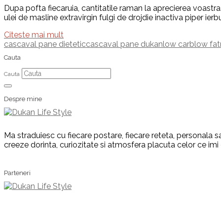
Dupa pofta fiecaruia, cantitatile raman la aprecierea voastra
ulei de masline extravirgin fulgi de drojdie inactiva piper ie
Citeste mai mult
cascaval pane dietetic
cascaval pane dukan
low carb
low fat
Cauta
Cauta
Despre mine
Ma straduiesc cu fiecare postare, fiecare reteta, personala sa
creeze dorinta, curiozitate si atmosfera placuta celor ce imi
Parteneri