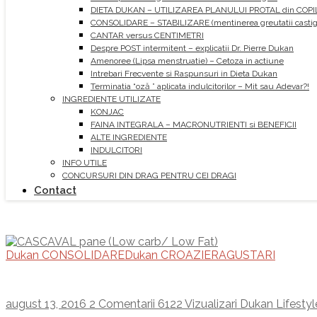
DIETA DUKAN – UTILIZAREA PLANULUI PROTAL din COPI
CONSOLIDARE – STABILIZARE (mentinerea greutatii castiga
CANTAR versus CENTIMETRI
Despre POST intermitent – explicatii Dr. Pierre Dukan
Amenoree (Lipsa menstruatie) – Cetoza in actiune
Intrebari Frecvente si Raspunsuri in Dieta Dukan
Terminatia “oză ” aplicata indulcitorilor – Mit sau Adevar?!
INGREDIENTE UTILIZATE
KONJAC
FAINA INTEGRALA – MACRONUTRIENTI si BENEFICII
ALTE INGREDIENTE
INDULCITORI
INFO UTILE
CONCURSURI DIN DRAG PENTRU CEI DRAGI
Contact
Dukan CONSOLIDARE
Dukan CROAZIERA
GUSTARI
august 13, 2016
2 Comentarii
6122 Vizualizari
Dukan Lifestyl