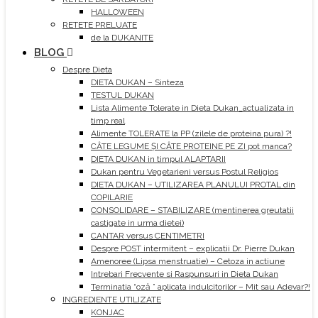
HALLOWEEN
RETETE PRELUATE
de la DUKANITE
BLOG
Despre Dieta
DIETA DUKAN – Sinteza
TESTUL DUKAN
Lista Alimente Tolerate in Dieta Dukan_actualizata in
timp real
Alimente TOLERATE la PP (zilele de proteina pura) ?!
CÂTE LEGUME ȘI CÂTE PROTEINE PE ZI pot manca?
DIETA DUKAN in timpul ALAPTARII
Dukan pentru Vegetarieni versus Postul Religios
DIETA DUKAN – UTILIZAREA PLANULUI PROTAL din
COPILARIE
CONSOLIDARE – STABILIZARE (mentinerea greutatii
castigate in urma dietei)
CANTAR versus CENTIMETRI
Despre POST intermitent – explicatii Dr. Pierre Dukan
Amenoree (Lipsa menstruatie) – Cetoza in actiune
Intrebari Frecvente si Raspunsuri in Dieta Dukan
Terminatia “oză ” aplicata indulcitorilor – Mit sau Adevar?!
INGREDIENTE UTILIZATE
KONJAC