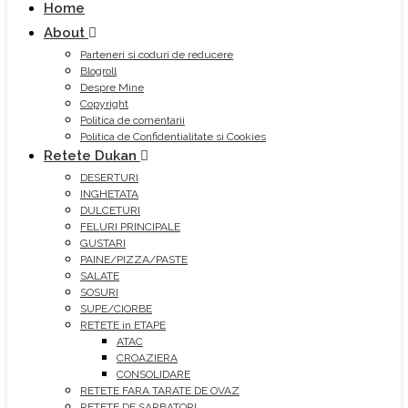
Home
About
Parteneri si coduri de reducere
Blogroll
Despre Mine
Copyright
Politica de comentarii
Politica de Confidentialitate si Cookies
Retete Dukan
DESERTURI
INGHETATA
DULCETURI
FELURI PRINCIPALE
GUSTARI
PAINE/PIZZA/PASTE
SALATE
SOSURI
SUPE/CIORBE
RETETE in ETAPE
ATAC
CROAZIERA
CONSOLIDARE
RETETE FARA TARATE DE OVAZ
RETETE DE SARBATORI