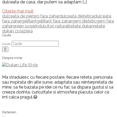
dulceata de casa, dar putem sa adaptam […]
Citeste mai mult
dulceata de piersici fara zahar
dulceata dietetica
dulceata
fara zahar
gelifiant
gelifiant fara zahar
gem dietetic
gem fara
zahar
green sugar
indulcitori naturali
retete dukan
retete
dukan croaziera
Cauta
Cauta
Despre mine
Ma straduiesc cu fiecare postare, fiecare reteta, personala
sau inspirata din alte surse, adaptata sau reinterpretata de
mine, sa fie bazata pe idei ce nu fac sa dispara gustul si sa
creeze dorinta, curiozitate si atmosfera placuta celor ce
imi calca pragul.😃
Parteneri