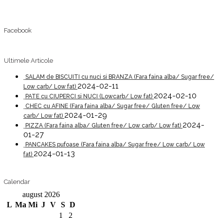
Facebook
Ultimele Articole
SALAM de BISCUITI cu nuci si BRANZA (Fara faina alba/ Sugar free/
2024-02-11
Low carb/ Low fat)
2024-02-10
PATE cu CIUPERCI si NUCI (Lowcarb/ Low fat)
CHEC cu AFINE (Fara faina alba/ Sugar free/ Gluten free/ Low
2024-01-29
carb/ Low fat)
2024-
PIZZA (Fara faina alba/ Gluten free/ Low carb/ Low fat)
01-27
PANCAKES pufoase (Fara faina alba/ Sugar free/ Low carb/ Low
2024-01-13
fat)
Calendar
august 2026
L
Ma
Mi
J
V
S
D
1
2