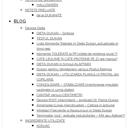
HALLOWEEN
RETETE PRELUATE
de la DUKANITE
BLOG
Despre Dieta
DIETA DUKAN – Sinteza
TESTUL DUKAN
Lista Alimente Tolerate in Dieta Dukan_actualizata in
timp real
Alimente TOLERATE la PP (zilele de proteina pura) ?!
CÂTE LEGUME ȘI CÂTE PROTEINE PE ZI pot manca?
DIETA DUKAN in timpul ALAPTARII
Dukan pentru Vegetarieni versus Postul Religios
DIETA DUKAN – UTILIZAREA PLANULUI PROTAL din
COPILARIE
CONSOLIDARE – STABILIZARE (mentinerea greutatii
castigate in urma dietei)
CANTAR versus CENTIMETRI
Despre POST intermitent – explicatii Dr. Pierre Dukan
Amenoree (Lipsa menstruatie) – Cetoza in actiune
Intrebari Frecvente si Raspunsuri in Dieta Dukan
Terminatia “oză ” aplicata indulcitorilor – Mit sau Adevar?!
INGREDIENTE UTILIZATE
KONJAC