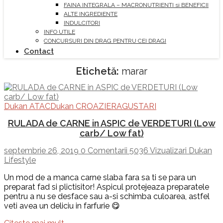
FAINA INTEGRALA – MACRONUTRIENTI si BENEFICII
ALTE INGREDIENTE
INDULCITORI
INFO UTILE
CONCURSURI DIN DRAG PENTRU CEI DRAGI
Contact
Etichetă:
marar
Dukan ATAC
Dukan CROAZIERA
GUSTARI
RULADA de CARNE in ASPIC de VERDETURI (Low
carb/ Low fat)
septembrie 26, 2019
0 Comentarii
5036 Vizualizari
Dukan
Lifestyle
Un mod de a manca carne slaba fara sa ti se para un
preparat fad si plictisitor! Aspicul protejeaza preparatele
pentru a nu se desface sau a-si schimba culoarea, astfel
veti avea un deliciu in farfurie 😋