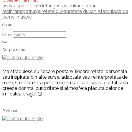
Citeste mai mult
aspic
aspic de verdeturi
gustari dukan
gustari
reci
marar
patrunjel
retete dukan
retete dukan Atac
rulada de
carne in aspic
Cauta
Cauta
Despre mine
Ma straduiesc cu fiecare postare, fiecare reteta, personala
sau inspirata din alte surse, adaptata sau reinterpretata de
mine, sa fie bazata pe idei ce nu fac sa dispara gustul si sa
creeze dorinta, curiozitate si atmosfera placuta celor ce
imi calca pragul.😃
Parteneri