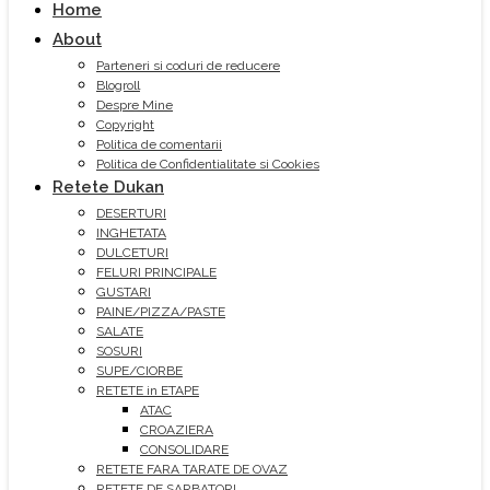
Home
About
Parteneri si coduri de reducere
Blogroll
Despre Mine
Copyright
Politica de comentarii
Politica de Confidentialitate si Cookies
Retete Dukan
DESERTURI
INGHETATA
DULCETURI
FELURI PRINCIPALE
GUSTARI
PAINE/PIZZA/PASTE
SALATE
SOSURI
SUPE/CIORBE
RETETE in ETAPE
ATAC
CROAZIERA
CONSOLIDARE
RETETE FARA TARATE DE OVAZ
RETETE DE SARBATORI