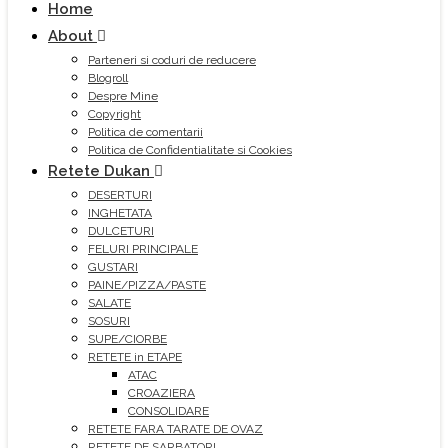
Home
About
Parteneri si coduri de reducere
Blogroll
Despre Mine
Copyright
Politica de comentarii
Politica de Confidentialitate si Cookies
Retete Dukan
DESERTURI
INGHETATA
DULCETURI
FELURI PRINCIPALE
GUSTARI
PAINE/PIZZA/PASTE
SALATE
SOSURI
SUPE/CIORBE
RETETE in ETAPE
ATAC
CROAZIERA
CONSOLIDARE
RETETE FARA TARATE DE OVAZ
RETETE DE SARBATORI