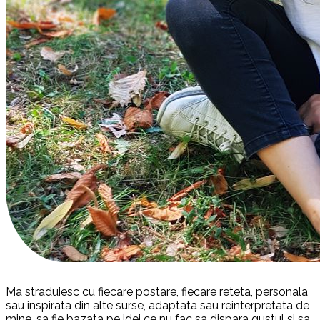
Ma straduiesc cu fiecare postare, fiecare reteta, personala
sau inspirata din alte surse, adaptata sau reinterpretata de
mine, sa fie bazata pe idei ce nu fac sa dispara gustul si sa