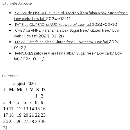
Ultimele Articole
SALAM de BISCUITI cu nuci si BRANZA (Fara faina alba/ Sugar free/
2024-02-11
Low carb/ Low fat)
2024-02-10
PATE cu CIUPERCI si NUCI (Lowcarb/ Low fat)
CHEC cu AFINE (Fara faina alba/ Sugar free/ Gluten free/ Low
2024-01-29
carb/ Low fat)
2024-
PIZZA (Fara faina alba/ Gluten free/ Low carb/ Low fat)
01-27
PANCAKES pufoase (Fara faina alba/ Sugar free/ Low carb/ Low
2024-01-13
fat)
Calendar
august 2026
L
Ma
Mi
J
V
S
D
1
2
3
4
5
6
7
8
9
10
11
12
13
14
15
16
17
18
19
20
21
22
23
24
25
26
27
28
29
30
31