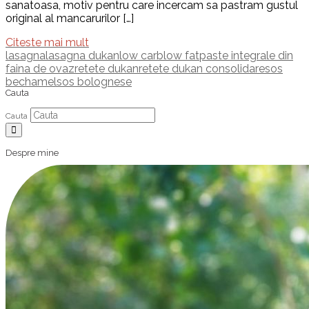
sanatoasa, motiv pentru care incercam sa pastram gustul
original al mancarurilor […]
Citeste mai mult
lasagna
lasagna dukan
low carb
low fat
paste integrale din
faina de ovaz
retete dukan
retete dukan consolidare
sos
bechamel
sos bolognese
Cauta
Cauta
Despre mine