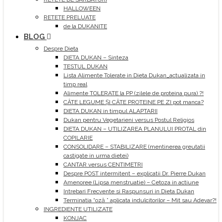
HALLOWEEN
RETETE PRELUATE
de la DUKANITE
BLOG
Despre Dieta
DIETA DUKAN – Sinteza
TESTUL DUKAN
Lista Alimente Tolerate in Dieta Dukan_actualizata in
timp real
Alimente TOLERATE la PP (zilele de proteina pura) ?!
CÂTE LEGUME ȘI CÂTE PROTEINE PE ZI pot manca?
DIETA DUKAN in timpul ALAPTARII
Dukan pentru Vegetarieni versus Postul Religios
DIETA DUKAN – UTILIZAREA PLANULUI PROTAL din
COPILARIE
CONSOLIDARE – STABILIZARE (mentinerea greutatii
castigate in urma dietei)
CANTAR versus CENTIMETRI
Despre POST intermitent – explicatii Dr. Pierre Dukan
Amenoree (Lipsa menstruatie) – Cetoza in actiune
Intrebari Frecvente si Raspunsuri in Dieta Dukan
Terminatia “oză ” aplicata indulcitorilor – Mit sau Adevar?!
INGREDIENTE UTILIZATE
KONJAC