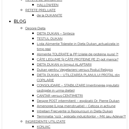
HALLOWEEN
RETETE PRELUATE
de la DUKANITE
BLOG
Despre Dieta
DIETA DUKAN – Sinteza
TESTUL DUKAN
Lista Alimente Tolerate in Dieta Dukan_actualizata in
timp real
Alimente TOLERATE la PP (zilele de proteina pura) ?!
CÂTE LEGUME ȘI CÂTE PROTEINE PE ZI pot manca?
DIETA DUKAN in timpul ALAPTARII
Dukan pentru Vegetarieni versus Postul Religios
DIETA DUKAN – UTILIZAREA PLANULUI PROTAL din
COPILARIE
CONSOLIDARE – STABILIZARE (mentinerea greutatii
castigate in urma dietei)
CANTAR versus CENTIMETRI
Despre POST intermitent – explicatii Dr. Pierre Dukan
Amenoree (Lipsa menstruatie) – Cetoza in actiune
Intrebari Frecvente si Raspunsuri in Dieta Dukan
Terminatia “oză ” aplicata indulcitorilor – Mit sau Adevar?!
INGREDIENTE UTILIZATE
KONJAC