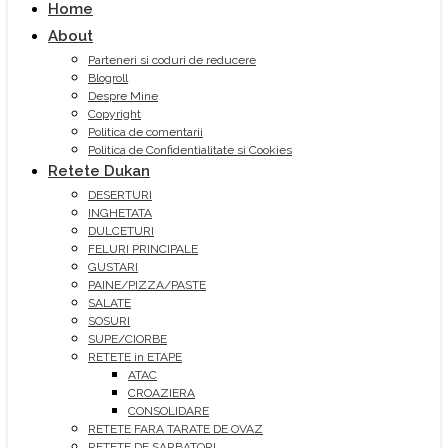
Home
About
Parteneri si coduri de reducere
Blogroll
Despre Mine
Copyright
Politica de comentarii
Politica de Confidentialitate si Cookies
Retete Dukan
DESERTURI
INGHETATA
DULCETURI
FELURI PRINCIPALE
GUSTARI
PAINE/PIZZA/PASTE
SALATE
SOSURI
SUPE/CIORBE
RETETE in ETAPE
ATAC
CROAZIERA
CONSOLIDARE
RETETE FARA TARATE DE OVAZ
RETETE DE SARBATORI