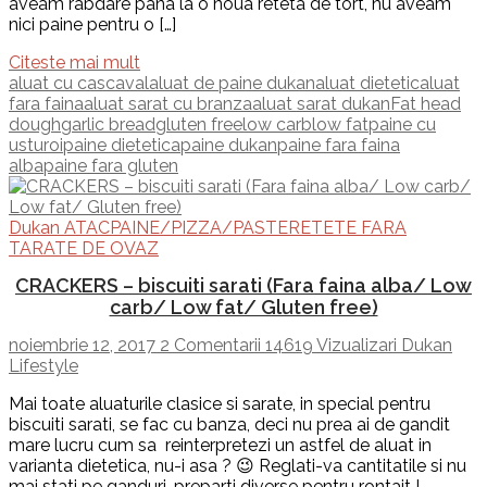
aveam rabdare pana la o noua reteta de tort, nu aveam
nici paine pentru o […]
Citeste mai mult
aluat cu cascaval
aluat de paine dukan
aluat dietetic
aluat
fara faina
aluat sarat cu branza
aluat sarat dukan
Fat head
dough
garlic bread
gluten free
low carb
low fat
paine cu
usturoi
paine dietetica
paine dukan
paine fara faina
alba
paine fara gluten
Dukan ATAC
PAINE/PIZZA/PASTE
RETETE FARA
TARATE DE OVAZ
CRACKERS – biscuiti sarati (Fara faina alba/ Low
carb/ Low fat/ Gluten free)
noiembrie 12, 2017
2 Comentarii
14619 Vizualizari
Dukan
Lifestyle
Mai toate aluaturile clasice si sarate, in special pentru
biscuiti sarati, se fac cu banza, deci nu prea ai de gandit
mare lucru cum sa reinterpretezi un astfel de aluat in
varianta dietetica, nu-i asa ? 😉 Reglati-va cantitatile si nu
mai stati pe ganduri, preparti diverse pentru rontait !