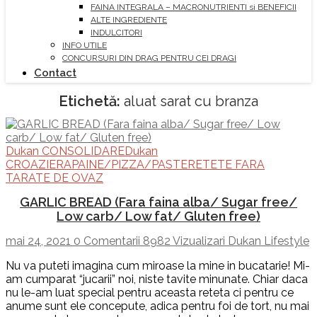
FAINA INTEGRALA – MACRONUTRIENTI si BENEFICII
ALTE INGREDIENTE
INDULCITORI
INFO UTILE
CONCURSURI DIN DRAG PENTRU CEI DRAGI
Contact
Etichetă:
aluat sarat cu branza
Dukan CONSOLIDARE
Dukan
CROAZIERA
PAINE/PIZZA/PASTE
RETETE FARA
TARATE DE OVAZ
GARLIC BREAD (Fara faina alba/ Sugar free/
Low carb/ Low fat/ Gluten free)
mai 24, 2021
0 Comentarii
8982 Vizualizari
Dukan Lifestyle
Nu va puteti imagina cum miroase la mine in bucatarie! Mi-
am cumparat “jucarii” noi, niste tavite minunate. Chiar daca
nu le-am luat special pentru aceasta reteta ci pentru ce
anume sunt ele concepute, adica pentru foi de tort, nu mai