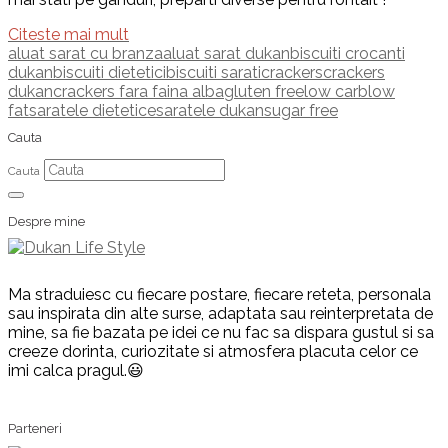
Citeste mai mult
aluat sarat cu branza
aluat sarat dukan
biscuiti crocanti
dukan
biscuiti dietetici
biscuiti sarati
crackers
crackers
dukan
crackers fara faina alba
gluten free
low carb
low
fat
saratele dietetice
saratele dukan
sugar free
Cauta
Cauta
Despre mine
Ma straduiesc cu fiecare postare, fiecare reteta, personala
sau inspirata din alte surse, adaptata sau reinterpretata de
mine, sa fie bazata pe idei ce nu fac sa dispara gustul si sa
creeze dorinta, curiozitate si atmosfera placuta celor ce
imi calca pragul.😃
Parteneri