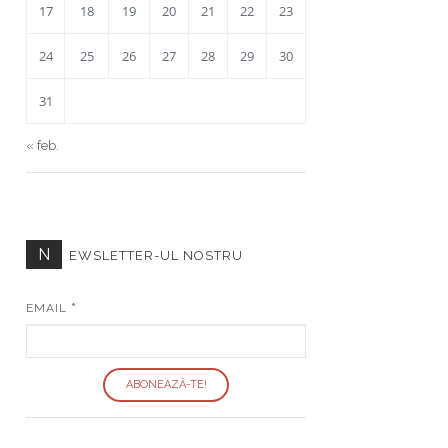
17
18
19
20
21
22
23
24
25
26
27
28
29
30
31
« feb.
N
EWSLETTER-UL NOSTRU
EMAIL
*