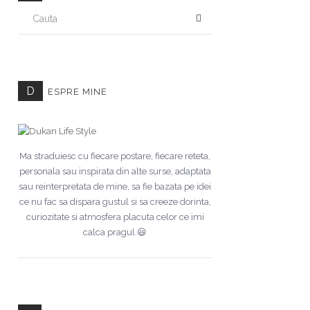
CAUTA
D
ESPRE MINE
Ma straduiesc cu fiecare postare, fiecare reteta,
personala sau inspirata din alte surse, adaptata
sau reinterpretata de mine, sa fie bazata pe idei
ce nu fac sa dispara gustul si sa creeze dorinta,
curiozitate si atmosfera placuta celor ce imi
calca pragul.😃