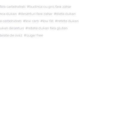
fara carbohidrati
budinca cu gris fara zahar
nca dukan
deserturi fara zahar
dieta dukan
ra carbohidrati
low carb
low fat
retete dukan
dukan deserturi
retete dukan fara gluten
tarate de ovaz
sugar free