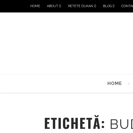
HOME
ABOUT
RETETE DUKAN
BLOG
CONTA
HOME
ETICHETĂ:
BU