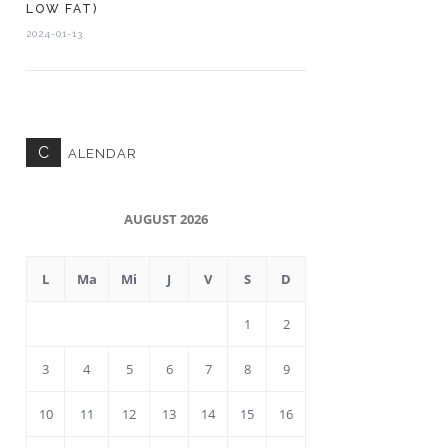
LOW FAT)
2024-01-13
C
ALENDAR
AUGUST 2026
L
Ma
Mi
J
V
S
D
1
2
3
4
5
6
7
8
9
10
11
12
13
14
15
16