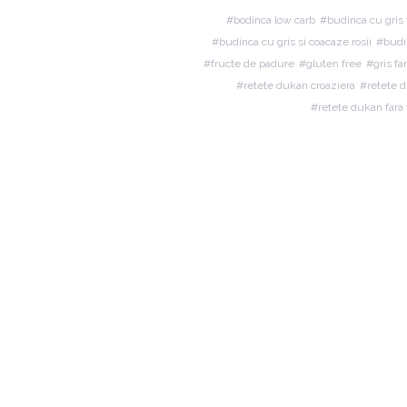
bodinca low carb
budinca cu gris 
budinca cu gris si coacaze rosii
budi
fructe de padure
gluten free
gris fa
retete dukan croaziera
retete 
retete dukan fara 