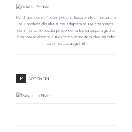
Ma straduiesc cu fiecare postare, fiecare reteta, personala
sau inspirata din alte surse, adaptata sau reinterpretata
de mine, sa fie bazata pe idei ce nu fac sa dispara gustul
si sa creeze dorinta, curiozitate si atmosfera placuta celor
ce imi calca pragul.😃
P
ARTENERI