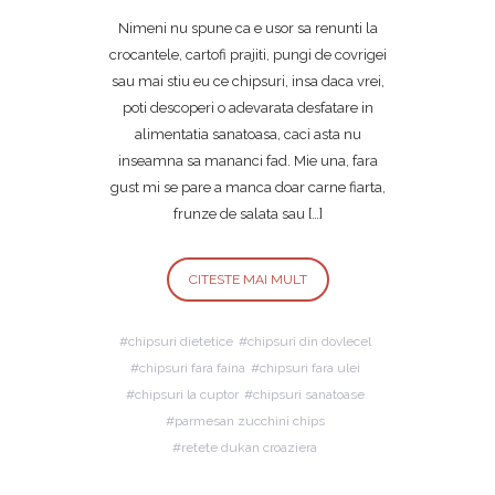
Nimeni nu spune ca e usor sa renunti la
crocantele, cartofi prajiti, pungi de covrigei
sau mai stiu eu ce chipsuri, insa daca vrei,
poti descoperi o adevarata desfatare in
alimentatia sanatoasa, caci asta nu
inseamna sa mananci fad. Mie una, fara
gust mi se pare a manca doar carne fiarta,
frunze de salata sau […]
CITESTE MAI MULT
chipsuri dietetice
chipsuri din dovlecel
chipsuri fara faina
chipsuri fara ulei
chipsuri la cuptor
chipsuri sanatoase
parmesan zucchini chips
retete dukan croaziera