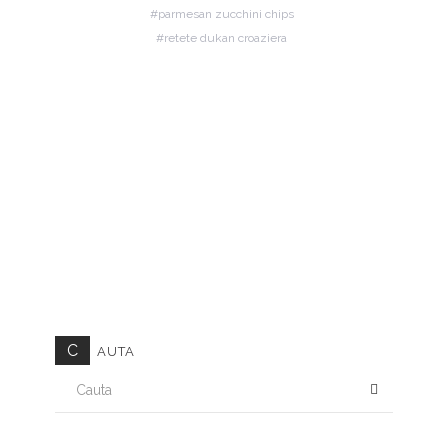
parmesan zucchini chips
retete dukan croaziera
C
AUTA
CAUTA