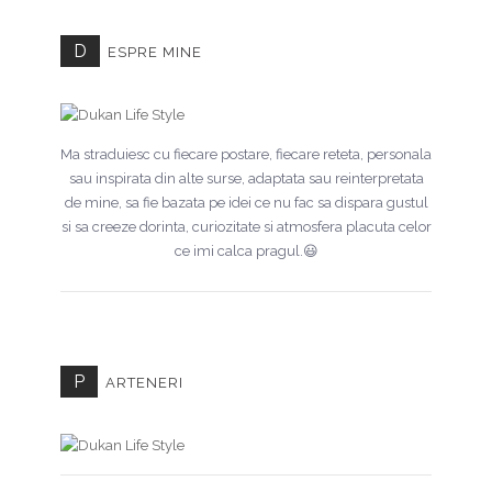
D
ESPRE MINE
Ma straduiesc cu fiecare postare, fiecare reteta, personala
sau inspirata din alte surse, adaptata sau reinterpretata
de mine, sa fie bazata pe idei ce nu fac sa dispara gustul
si sa creeze dorinta, curiozitate si atmosfera placuta celor
ce imi calca pragul.😃
P
ARTENERI