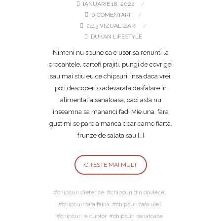
IANUARIE 18, 2022
0 COMENTARII
2413 VIZUALIZARI
DUKAN LIFESTYLE
Nimeni nu spune ca e usor sa renunti la
crocantele, cartofi prajiti, pungi de covrigei
sau mai stiu eu ce chipsuri, insa daca vrei,
poti descoperi o adevarata desfatare in
alimentatia sanatoasa, caci asta nu
inseamna sa mananci fad. Mie una, fara
gust mi se pare a manca doar carne fiarta,
frunze de salata sau […]
CITESTE MAI MULT
chipsuri dietetice
chipsuri din dovlecel
chipsuri fara faina
chipsuri fara ulei
chipsuri la cuptor
chipsuri sanatoase