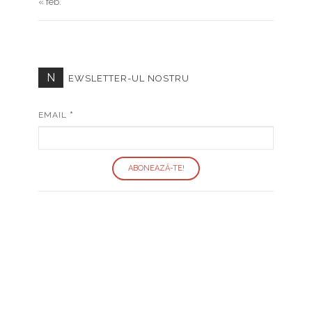
« feb.
N
EWSLETTER-UL NOSTRU
EMAIL
*