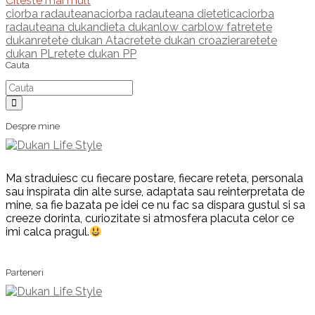
Citeste mai mult
ciorba radauteana
ciorba radauteana dietetica
ciorba
radauteana dukan
dieta dukan
low carb
low fat
retete
dukan
retete dukan Atac
retete dukan croaziera
retete
dukan PL
retete dukan PP
Cauta
Cauta
Despre mine
Ma straduiesc cu fiecare postare, fiecare reteta, personala
sau inspirata din alte surse, adaptata sau reinterpretata de
mine, sa fie bazata pe idei ce nu fac sa dispara gustul si sa
creeze dorinta, curiozitate si atmosfera placuta celor ce
imi calca pragul.
Parteneri