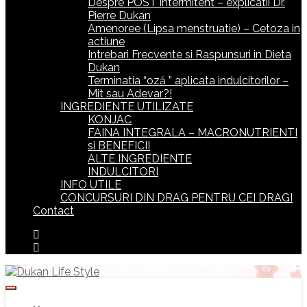
Despre POST intermitent – explicatii Dr.
Pierre Dukan
Amenoree (Lipsa menstruatie) – Cetoza in
actiune
Intrebari Frecvente si Raspunsuri in Dieta
Dukan
Terminatia “oză ” aplicata indulcitorilor –
Mit sau Adevar?!
INGREDIENTE UTILIZATE
KONJAC
FAINA INTEGRALA – MACRONUTRIENTI
si BENEFICII
ALTE INGREDIENTE
INDULCITORI
INFO UTILE
CONCURSURI DIN DRAG PENTRU CEI DRAGI
Contact
Toggle
navigation