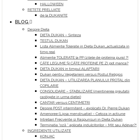
HALLOWEEN
RETETE PRELUATE
de la DUKANITE
BLOG
Despre Dieta
DIETA DUKAN – Sinteza
TESTUL DUKAN
Lista Alimente Tolerate in Dieta Dukan_actualizata in
timp real
Alimente TOLERATE la PP (zilele de proteina pura) ?!
CÂTE LEGUME ȘI CÂTE PROTEINE PE ZI pot manca?
DIETA DUKAN in timpul ALAPTARII
Dukan pentru Vegetarieni versus Postul Religios
DIETA DUKAN – UTILIZAREA PLANULUI PROTAL din
COPILARIE
CONSOLIDARE – STABILIZARE (mentinerea greutatii
castigate in urma dietei)
CANTAR versus CENTIMETRI
Despre POST intermitent – explicatii Dr. Pierre Dukan
Amenoree (Lipsa menstruatie) – Cetoza in actiune
Intrebari Frecvente si Raspunsuri in Dieta Dukan
Terminatia “oză ” aplicata indulcitorilor – Mit sau Adevar?!
INGREDIENTE UTILIZATE
KONJAC