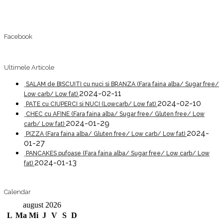
Facebook
Ultimele Articole
SALAM de BISCUITI cu nuci si BRANZA (Fara faina alba/ Sugar free/
2024-02-11
Low carb/ Low fat)
2024-02-10
PATE cu CIUPERCI si NUCI (Lowcarb/ Low fat)
CHEC cu AFINE (Fara faina alba/ Sugar free/ Gluten free/ Low
2024-01-29
carb/ Low fat)
2024-
PIZZA (Fara faina alba/ Gluten free/ Low carb/ Low fat)
01-27
PANCAKES pufoase (Fara faina alba/ Sugar free/ Low carb/ Low
2024-01-13
fat)
Calendar
august 2026
L
Ma
Mi
J
V
S
D