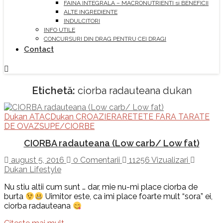
FAINA INTEGRALA – MACRONUTRIENTI si BENEFICII
ALTE INGREDIENTE
INDULCITORI
INFO UTILE
CONCURSURI DIN DRAG PENTRU CEI DRAGI
Contact
Etichetă:
ciorba radauteana dukan
Dukan ATAC
Dukan CROAZIERA
RETETE FARA TARATE
DE OVAZ
SUPE/CIORBE
CIORBA radauteana (Low carb/ Low fat)
august 5, 2016
0 Comentarii
11256 Vizualizari
Dukan Lifestyle
Nu stiu altii cum sunt … dar, mie nu-mi place ciorba de
burta
Uimitor este, ca imi place foarte mult “sora” ei,
ciorba radauteana