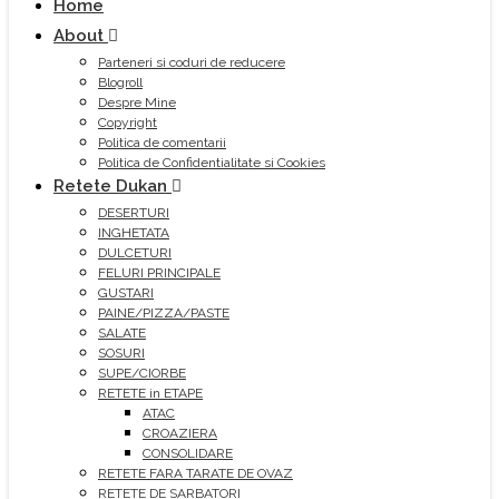
Home
About
Parteneri si coduri de reducere
Blogroll
Despre Mine
Copyright
Politica de comentarii
Politica de Confidentialitate si Cookies
Retete Dukan
DESERTURI
INGHETATA
DULCETURI
FELURI PRINCIPALE
GUSTARI
PAINE/PIZZA/PASTE
SALATE
SOSURI
SUPE/CIORBE
RETETE in ETAPE
ATAC
CROAZIERA
CONSOLIDARE
RETETE FARA TARATE DE OVAZ
RETETE DE SARBATORI