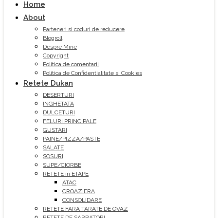
Home
About
Parteneri si coduri de reducere
Blogroll
Despre Mine
Copyright
Politica de comentarii
Politica de Confidentialitate si Cookies
Retete Dukan
DESERTURI
INGHETATA
DULCETURI
FELURI PRINCIPALE
GUSTARI
PAINE/PIZZA/PASTE
SALATE
SOSURI
SUPE/CIORBE
RETETE in ETAPE
ATAC
CROAZIERA
CONSOLIDARE
RETETE FARA TARATE DE OVAZ
RETETE DE SARBATORI