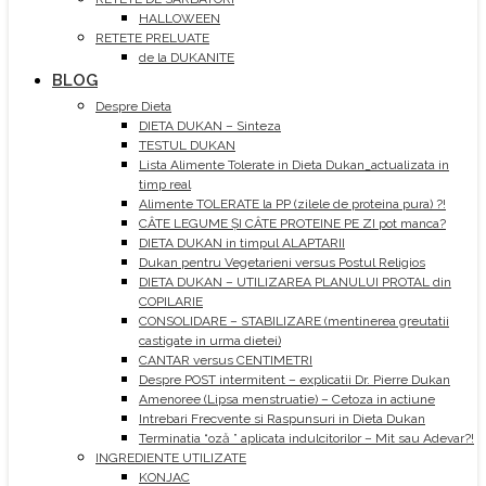
HALLOWEEN
RETETE PRELUATE
de la DUKANITE
BLOG
Despre Dieta
DIETA DUKAN – Sinteza
TESTUL DUKAN
Lista Alimente Tolerate in Dieta Dukan_actualizata in
timp real
Alimente TOLERATE la PP (zilele de proteina pura) ?!
CÂTE LEGUME ȘI CÂTE PROTEINE PE ZI pot manca?
DIETA DUKAN in timpul ALAPTARII
Dukan pentru Vegetarieni versus Postul Religios
DIETA DUKAN – UTILIZAREA PLANULUI PROTAL din
COPILARIE
CONSOLIDARE – STABILIZARE (mentinerea greutatii
castigate in urma dietei)
CANTAR versus CENTIMETRI
Despre POST intermitent – explicatii Dr. Pierre Dukan
Amenoree (Lipsa menstruatie) – Cetoza in actiune
Intrebari Frecvente si Raspunsuri in Dieta Dukan
Terminatia “oză ” aplicata indulcitorilor – Mit sau Adevar?!
INGREDIENTE UTILIZATE
KONJAC