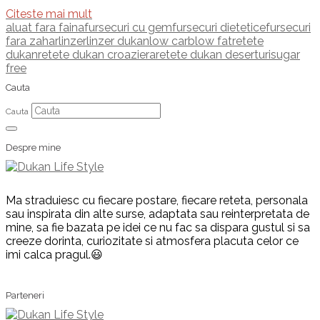
Citeste mai mult
aluat fara faina
fursecuri cu gem
fursecuri dietetice
fursecuri
fara zahar
linzer
linzer dukan
low carb
low fat
retete
dukan
retete dukan croaziera
retete dukan deserturi
sugar
free
Cauta
Cauta
Despre mine
Ma straduiesc cu fiecare postare, fiecare reteta, personala
sau inspirata din alte surse, adaptata sau reinterpretata de
mine, sa fie bazata pe idei ce nu fac sa dispara gustul si sa
creeze dorinta, curiozitate si atmosfera placuta celor ce
imi calca pragul.😃
Parteneri