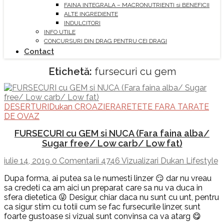
FAINA INTEGRALA – MACRONUTRIENTI si BENEFICII
ALTE INGREDIENTE
INDULCITORI
INFO UTILE
CONCURSURI DIN DRAG PENTRU CEI DRAGI
Contact
Etichetă:
fursecuri cu gem
DESERTURI
Dukan CROAZIERA
RETETE FARA TARATE
DE OVAZ
FURSECURI cu GEM si NUCA (Fara faina alba/
Sugar free/ Low carb/ Low fat)
iulie 14, 2019
0 Comentarii
4746 Vizualizari
Dukan Lifestyle
Dupa forma, ai putea sa le numesti linzer 😏 dar nu vreau
sa credeti ca am aici un preparat care sa nu va duca in
sfera dietetica 😜 Desigur, chiar daca nu sunt cu unt, pentru
ca sigur stim cu totii cum se fac fursecurile linzer, sunt
foarte gustoase si vizual sunt convinsa ca va atarg 😋