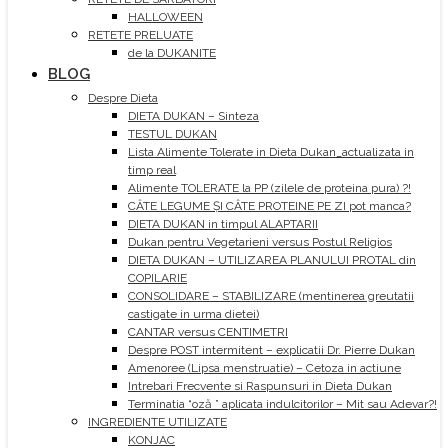
HALLOWEEN
RETETE PRELUATE
de la DUKANITE
BLOG
Despre Dieta
DIETA DUKAN – Sinteza
TESTUL DUKAN
Lista Alimente Tolerate in Dieta Dukan_actualizata in
timp real
Alimente TOLERATE la PP (zilele de proteina pura) ?!
CÂTE LEGUME ȘI CÂTE PROTEINE PE ZI pot manca?
DIETA DUKAN in timpul ALAPTARII
Dukan pentru Vegetarieni versus Postul Religios
DIETA DUKAN – UTILIZAREA PLANULUI PROTAL din
COPILARIE
CONSOLIDARE – STABILIZARE (mentinerea greutatii
castigate in urma dietei)
CANTAR versus CENTIMETRI
Despre POST intermitent – explicatii Dr. Pierre Dukan
Amenoree (Lipsa menstruatie) – Cetoza in actiune
Intrebari Frecvente si Raspunsuri in Dieta Dukan
Terminatia “oză ” aplicata indulcitorilor – Mit sau Adevar?!
INGREDIENTE UTILIZATE
KONJAC