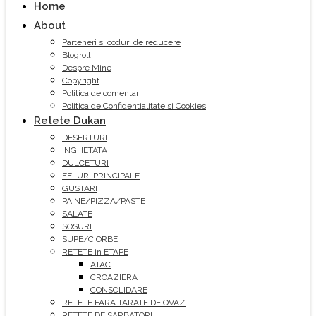
Home
About
Parteneri si coduri de reducere
Blogroll
Despre Mine
Copyright
Politica de comentarii
Politica de Confidentialitate si Cookies
Retete Dukan
DESERTURI
INGHETATA
DULCETURI
FELURI PRINCIPALE
GUSTARI
PAINE/PIZZA/PASTE
SALATE
SOSURI
SUPE/CIORBE
RETETE in ETAPE
ATAC
CROAZIERA
CONSOLIDARE
RETETE FARA TARATE DE OVAZ
RETETE DE SARBATORI