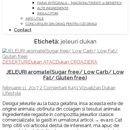
FAINA INTEGRALA – MACRONUTRIENTI si BENEFICII
ALTE INGREDIENTE
INDULCITORI
INFO UTILE
CONCURSURI DIN DRAG PENTRU CEI DRAGI
Contact
Etichetă:
jeleuri dukan
DESERTURI
Dukan ATAC
Dukan CROAZIERA
JELEURI aromate(Sugar free/ Low Carb/ Low
Fat/ Gluten free)
februarie 11, 2017
2 Comentarii
6451 Vizualizari
Dukan
Lifestyle
Desigur jeleurile au la baza gelatina, insa aceasta este de
origine animala, obtinuta din colagen si tesuturi animale.
Ingredientele regasite in compozitia jeleurilor clasice
comercializate, le gasiti in urmatorul articol → eva.ro Cat
timp cititi voi articolul destul de interesant, ma apuc de