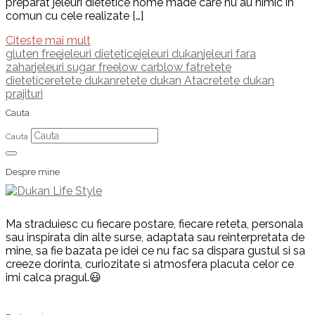
preparat jeleuri dietetice home made care nu au nimic in
comun cu cele realizate […]
Citeste mai mult
gluten free
jeleuri dietetice
jeleuri dukan
jeleuri fara
zahar
jeleuri sugar free
low carb
low fat
retete
dietetice
retete dukan
retete dukan Atac
retete dukan
prajituri
Cauta
Cauta
Despre mine
Ma straduiesc cu fiecare postare, fiecare reteta, personala
sau inspirata din alte surse, adaptata sau reinterpretata de
mine, sa fie bazata pe idei ce nu fac sa dispara gustul si sa
creeze dorinta, curiozitate si atmosfera placuta celor ce
imi calca pragul.😃