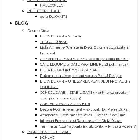
HALLOWEEN
RETETE PRELUATE
de la DUKANITE
BLOG
Despre Dieta
DIETA DUKAN – Sinteza
TESTUL DUKAN
Lista Alimente Tolerate in Dieta Dukan_actualizata in
timp real
Alimente TOLERATE la PP (zilele de proteina pura) ?!
CÂTE LEGUME ȘI CÂTE PROTEINE PE ZI pot manca?
DIETA DUKAN in timpul ALAPTARII
Dukan pentru Vegetarieni versus Postul Religios
DIETA DUKAN – UTILIZAREA PLANULUI PROTAL din
COPILARIE
CONSOLIDARE – STABILIZARE (mentinerea greutatii
castigate in urma dietei)
CANTAR versus CENTIMETRI
Despre POST intermitent – explicatii Dr. Pierre Dukan
Amenoree (Lipsa menstruatie) – Cetoza in actiune
Intrebari Frecvente si Raspunsuri in Dieta Dukan
Terminatia “oză ” aplicata indulcitorilor – Mit sau Adevar?!
INGREDIENTE UTILIZATE
KONJAC