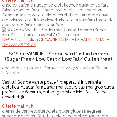
Citeste mai mult
chec cu cafea si nuca
chec dietetic
chec dukan
chec fara
faina alba
chec fara zahar
darkchocolate
low carb
low
fat
nosugarshop
retete dietetice
retete dukan
retete dukan
croaziera
retete dukan deserturi
retete dukan fara tarate de
ovaz
retete fara zahar
sugar free
DESERTURI
Dukan CROAZIERA
RETETE FARA TARATE
DE OVAZ
SOSURI
SOS de VANILIE – Sodou sau Custard cream
(Sugar Free/ Low Carb/ Low Fat/ Gluten free)
decembrie 13, 2021
0 Comentarii
2727 Vizualizari
Dukan
Lifestyle
Vestitul Sos de Vanile poate fi preparat si in varianta
dietetica. Asadar, fara zahar, mai subtire sau mai gros dupa
preferintele fiecaruia, putem garnisi delicios fel si fel de
deserturi.😋
Citeste mai mult
crema de vanilie
custard
dieta dukan
gluten free
green
sugar
low carb
low fat
retete dietetice
retete dukan
retete