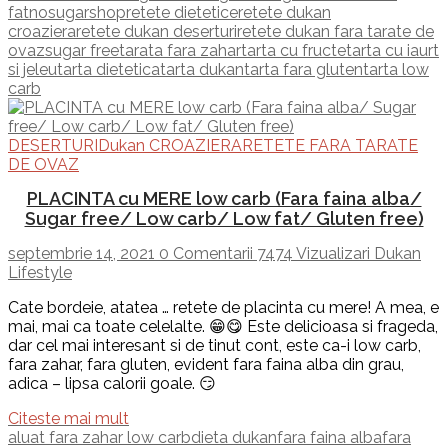
fat
nosugarshop
retete dietetice
retete dukan
croaziera
retete dukan deserturi
retete dukan fara tarate de
ovaz
sugar free
tarata fara zahar
tarta cu fructe
tarta cu iaurt
si jeleu
tarta dietetica
tarta dukan
tarta fara gluten
tarta low
carb
DESERTURI
Dukan CROAZIERA
RETETE FARA TARATE
DE OVAZ
PLACINTA cu MERE low carb (Fara faina alba/
Sugar free/ Low carb/ Low fat/ Gluten free)
septembrie 14, 2021
0 Comentarii
7474 Vizualizari
Dukan
Lifestyle
Cate bordeie, atatea … retete de placinta cu mere! A mea, e
mai, mai ca toate celelalte. 😁😋 Este delicioasa si frageda,
dar cel mai interesant si de tinut cont, este ca-i low carb,
fara zahar, fara gluten, evident fara faina alba din grau,
adica – lipsa calorii goale. 😏
Citeste mai mult
aluat fara zahar low carb
dieta dukan
fara faina alba
fara