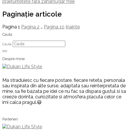
prajituri
retete fara zahar
sugar free
Paginație articole
Pagina
1
Pagina
2
…
Pagina
10
Inainte
Cauta
Cauta
Despre mine
Ma straduiesc cu fiecare postare, fiecare reteta, personala
sau inspirata din alte surse, adaptata sau reinterpretata de
mine, sa fie bazata pe idei ce nu fac sa dispara gustul si sa
creeze dorinta, curiozitate si atmosfera placuta celor ce
imi calca pragul.😃
Parteneri