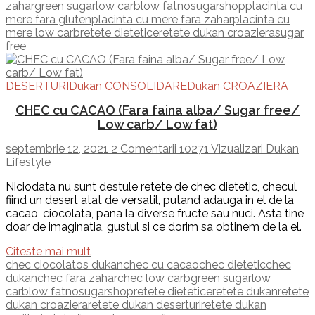
zahar
green sugar
low carb
low fat
nosugarshop
placinta cu
mere fara gluten
placinta cu mere fara zahar
placinta cu
mere low carb
retete dietetice
retete dukan croaziera
sugar
free
DESERTURI
Dukan CONSOLIDARE
Dukan CROAZIERA
CHEC cu CACAO (Fara faina alba/ Sugar free/
Low carb/ Low fat)
septembrie 12, 2021
2 Comentarii
10271 Vizualizari
Dukan
Lifestyle
Niciodata nu sunt destule retete de chec dietetic, checul
fiind un desert atat de versatil, putand adauga in el de la
cacao, ciocolata, pana la diverse fructe sau nuci. Asta tine
doar de imaginatia, gustul si ce dorim sa obtinem de la el.
Citeste mai mult
chec ciocolatos dukan
chec cu cacao
chec dietetic
chec
dukan
chec fara zahar
chec low carb
green sugar
low
carb
low fat
nosugarshop
retete dietetice
retete dukan
retete
dukan croaziera
retete dukan deserturi
retete dukan