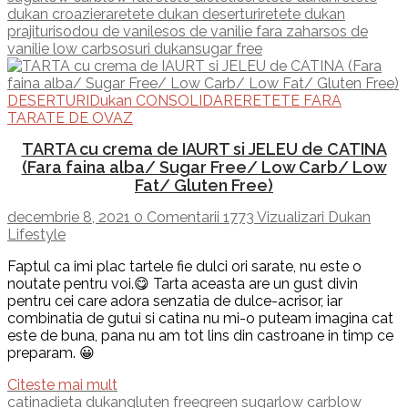
dukan croaziera
retete dukan deserturi
retete dukan
prajituri
sodou de vanile
sos de vanilie fara zahar
sos de
vanilie low carb
sosuri dukan
sugar free
DESERTURI
Dukan CONSOLIDARE
RETETE FARA
TARATE DE OVAZ
TARTA cu crema de IAURT si JELEU de CATINA
(Fara faina alba/ Sugar Free/ Low Carb/ Low
Fat/ Gluten Free)
decembrie 8, 2021
0 Comentarii
1773 Vizualizari
Dukan
Lifestyle
Faptul ca imi plac tartele fie dulci ori sarate, nu este o
noutate pentru voi.😋 Tarta aceasta are un gust divin
pentru cei care adora senzatia de dulce-acrisor, iar
combinatia de gutui si catina nu mi-o puteam imagina cat
este de buna, pana nu am tot lins din castroane in timp ce
preparam. 😀
Citeste mai mult
catina
dieta dukan
gluten free
green sugar
low carb
low