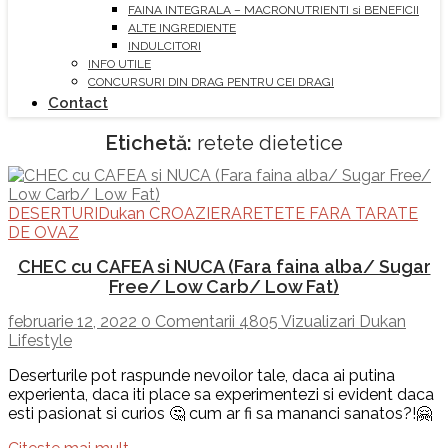
FAINA INTEGRALA – MACRONUTRIENTI si BENEFICII
ALTE INGREDIENTE
INDULCITORI
INFO UTILE
CONCURSURI DIN DRAG PENTRU CEI DRAGI
Contact
Etichetă:
retete dietetice
DESERTURI
Dukan CROAZIERA
RETETE FARA TARATE
DE OVAZ
CHEC cu CAFEA si NUCA (Fara faina alba/ Sugar
Free/ Low Carb/ Low Fat)
februarie 12, 2022
0 Comentarii
4805 Vizualizari
Dukan
Lifestyle
Deserturile pot raspunde nevoilor tale, daca ai putina
experienta, daca iti place sa experimentezi si evident daca
esti pasionat si curios 🤔 cum ar fi sa mananci sanatos?!🤗