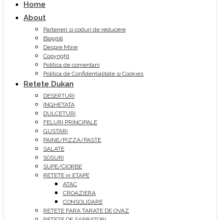
Home
About
Parteneri si coduri de reducere
Blogroll
Despre Mine
Copyright
Politica de comentarii
Politica de Confidentialitate si Cookies
Retete Dukan
DESERTURI
INGHETATA
DULCETURI
FELURI PRINCIPALE
GUSTARI
PAINE/PIZZA/PASTE
SALATE
SOSURI
SUPE/CIORBE
RETETE in ETAPE
ATAC
CROAZIERA
CONSOLIDARE
RETETE FARA TARATE DE OVAZ
RETETE DE SARBATORI