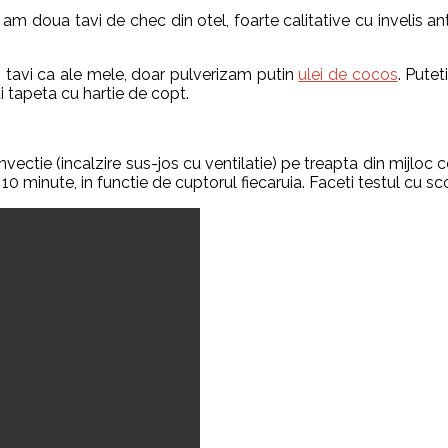
m doua tavi de chec din otel, foarte calitative cu invelis ant
 tavi ca ale mele, doar pulverizam putin
ulei de cocos
. Putet
i tapeta cu hartie de copt.
ectie (incalzire sus-jos cu ventilatie) pe treapta din mijloc 
0 minute, in functie de cuptorul fiecaruia. Faceti testul cu sc