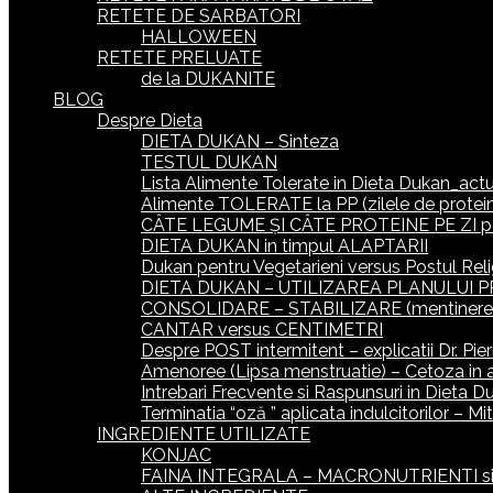
RETETE DE SARBATORI
HALLOWEEN
RETETE PRELUATE
de la DUKANITE
BLOG
Despre Dieta
DIETA DUKAN – Sinteza
TESTUL DUKAN
Lista Alimente Tolerate in Dieta Dukan_actua
Alimente TOLERATE la PP (zilele de protein
CÂTE LEGUME ȘI CÂTE PROTEINE PE ZI p
DIETA DUKAN in timpul ALAPTARII
Dukan pentru Vegetarieni versus Postul Reli
DIETA DUKAN – UTILIZAREA PLANULUI P
CONSOLIDARE – STABILIZARE (mentinerea gr
CANTAR versus CENTIMETRI
Despre POST intermitent – explicatii Dr. Pie
Amenoree (Lipsa menstruatie) – Cetoza in 
Intrebari Frecvente si Raspunsuri in Dieta D
Terminatia “oză ” aplicata indulcitorilor – M
INGREDIENTE UTILIZATE
KONJAC
FAINA INTEGRALA – MACRONUTRIENTI si