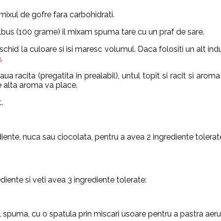
ixul de gofre fara carbohidrati.
albus (100 grame) il mixam spuma tare cu un praf de sare.
id la culoare si isi maresc volumul. Daca folositi un alt indulc
m
.
acita (pregatita in prealabil), untul topit si racit si aroma 
e alta aroma va place.
.
diente, nuca sau ciocolata, pentru a avea 2 ingrediente tolerat
iente si veti avea 3 ingrediente tolerate:
 spuma, cu o spatula prin miscari usoare pentru a pastra aerul