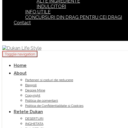
ALTE INGREDIENTE
INDULCITORI
INFO UTILE
CONCURSURI DIN DRAG PENTRU CEI DRAGI
Contact
Toggle navigation
Home
About
Parteneri si coduri de reducere
Blogroll
Despre Mine
Copyright
Politica de comentarii
Politica de Confidentialitate si Cookies
Retete Dukan
DESERTURI
INGHETATA