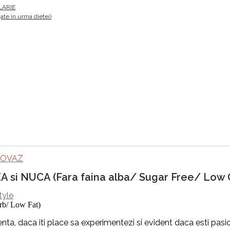
LARIE
te in urma dietei)
 OVAZ
 si NUCA (Fara faina alba/ Sugar Free/ Low 
tyle
enta, daca iti place sa experimentezi si evident daca esti pasi