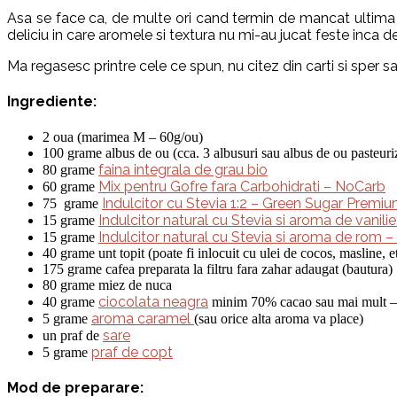
Asa se face ca, de multe ori cand termin de mancat ultima r
deliciu in care aromele si textura nu mi-au jucat feste inca d
Ma regasesc printre cele ce spun, nu citez din carti si sper sa
Ingrediente:
2 oua (marimea M – 60g/ou)
100 grame albus de ou (cca. 3 albusuri sau albus de ou pasteuri
faina integrala de grau bio
80 grame
Mix pentru Gofre fara Carbohidrati – NoCarb
60 grame
Indulcitor cu Stevia 1:2 – Green Sugar Premi
75 grame
Indulcitor natural cu Stevia si aroma de vanil
15 grame
Indulcitor natural cu Stevia si aroma de rom 
15 grame
40 grame unt topit (poate fi inlocuit cu ulei de cocos, masline, e
175 grame cafea preparata la filtru fara zahar adaugat (bautura)
80 grame miez de nuca
ciocolata neagra
40 grame
minim 70% cacao sau mai mult — 8
aroma caramel
5 grame
(sau orice alta aroma va place)
sare
un praf de
praf de copt
5 grame
Mod de preparare: