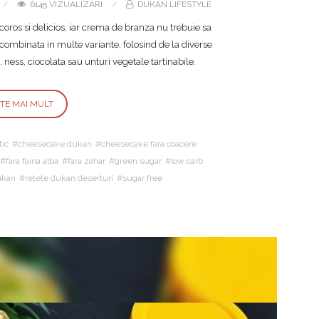
6145 VIZUALIZARI
DUKAN LIFESTYLE
oros si delicios, iar crema de branza nu trebuie sa
fi combinata in multe variante, folosind de la diverse
 ness, ciocolata sau unturi vegetale tartinabile.
STE MAI MULT
tic
cheesecake dukan
cheesecake fara coacere
fara faina alba
fara zahar
green sugar
low carb
ukan
retete dukan deserturi
sugar free