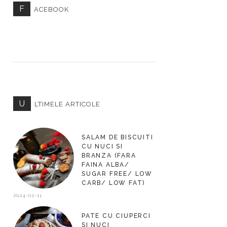
F
ACEBOOK
U
LTIMELE ARTICOLE
SALAM DE BISCUITI
CU NUCI SI
BRANZA (FARA
FAINA ALBA/
SUGAR FREE/ LOW
CARB/ LOW FAT)
2024-02-11
PATE CU CIUPERCI
SI NUCI