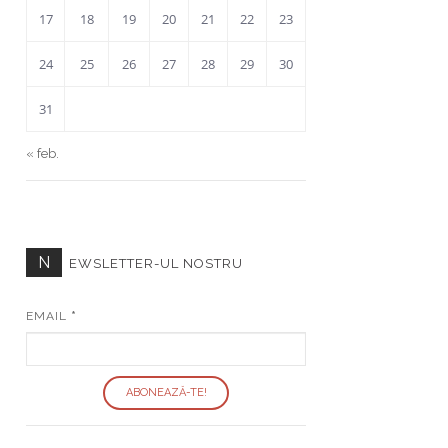
17
18
19
20
21
22
23
24
25
26
27
28
29
30
31
« feb.
N
EWSLETTER-UL NOSTRU
EMAIL
*