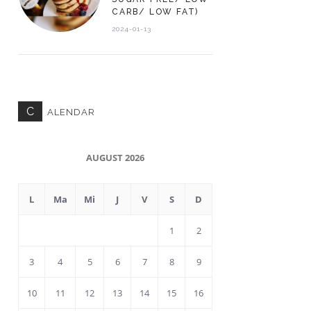
CARB/ LOW FAT)
2024-01-13
C
ALENDAR
AUGUST 2026
L
Ma
Mi
J
V
S
D
1
2
3
4
5
6
7
8
9
10
11
12
13
14
15
16