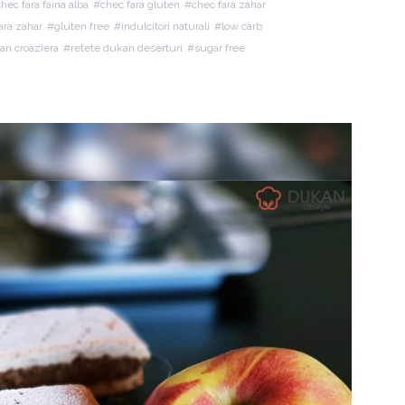
hec fara faina alba
chec fara gluten
chec fara zahar
ara zahar
gluten free
indulcitori naturali
low carb
an croaziera
retete dukan deserturi
sugar free