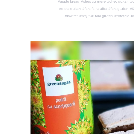
apple bread
chec cu mere
chec dukan
c
dieta dukan
fara faina alba
fara gluten
f
low fat
prajituri fara gluten
retete duk