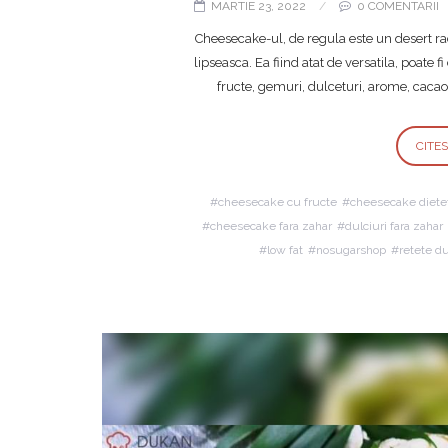
MARTIE 23, 2022
0 COMENTARII
Cheesecake-ul, de regula este un desert rac
lipseasca. Ea fiind atat de versatila, poate 
fructe, gemuri, dulceturi, arome, cacao,
CITE
cheesecake cu fructe
cheesecake diete
cheesecake fara zahar
dulciuri fara zahar
low fat
nosugarshop
retete d