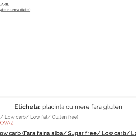
LARIE
te in urma dietei)
Etichetă:
placinta cu mere fara gluten
 OVAZ
w carb (Fara faina alba/ Sugar free/ Low carb/ L