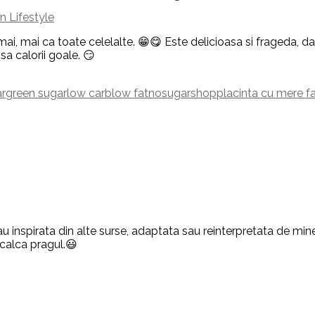
 Lifestyle
i, mai ca toate celelalte. 😁😋 Este delicioasa si frageda, dar 
sa calorii goale. 😏
ar
green sugar
low carb
low fat
nosugarshop
placinta cu mere f
u inspirata din alte surse, adaptata sau reinterpretata de mine,
 calca pragul.😃