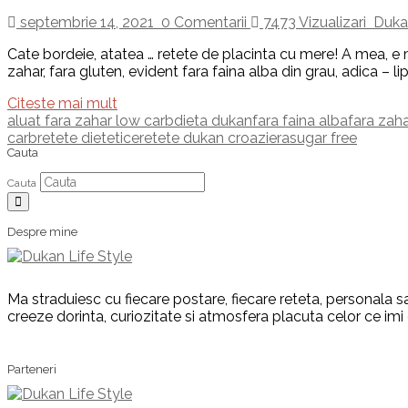
septembrie 14, 2021
0 Comentarii
7473 Vizualizari
Dukan
Cate bordeie, atatea … retete de placinta cu mere! A mea, e ma
zahar, fara gluten, evident fara faina alba din grau, adica – lip
Citeste mai mult
aluat fara zahar low carb
dieta dukan
fara faina alba
fara zah
carb
retete dietetice
retete dukan croaziera
sugar free
Cauta
Cauta
Despre mine
Ma straduiesc cu fiecare postare, fiecare reteta, personala sa
creeze dorinta, curiozitate si atmosfera placuta celor ce imi
Parteneri