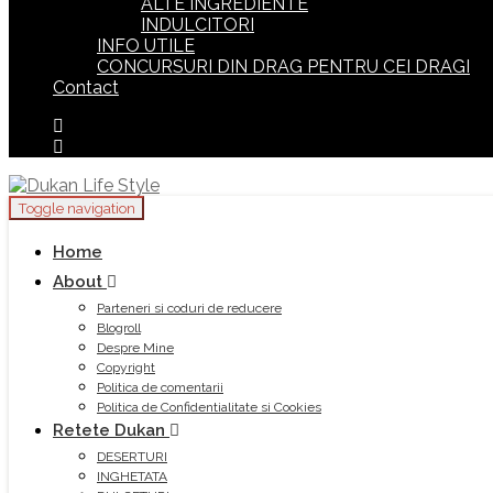
ALTE INGREDIENTE
INDULCITORI
INFO UTILE
CONCURSURI DIN DRAG PENTRU CEI DRAGI
Contact
Toggle navigation
Home
About
Parteneri si coduri de reducere
Blogroll
Despre Mine
Copyright
Politica de comentarii
Politica de Confidentialitate si Cookies
Retete Dukan
DESERTURI
INGHETATA