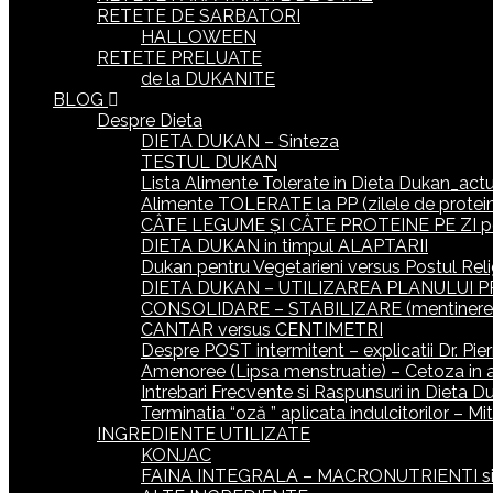
RETETE DE SARBATORI
HALLOWEEN
RETETE PRELUATE
de la DUKANITE
BLOG
Despre Dieta
DIETA DUKAN – Sinteza
TESTUL DUKAN
Lista Alimente Tolerate in Dieta Dukan_actua
Alimente TOLERATE la PP (zilele de protein
CÂTE LEGUME ȘI CÂTE PROTEINE PE ZI p
DIETA DUKAN in timpul ALAPTARII
Dukan pentru Vegetarieni versus Postul Reli
DIETA DUKAN – UTILIZAREA PLANULUI P
CONSOLIDARE – STABILIZARE (mentinerea gr
CANTAR versus CENTIMETRI
Despre POST intermitent – explicatii Dr. Pie
Amenoree (Lipsa menstruatie) – Cetoza in 
Intrebari Frecvente si Raspunsuri in Dieta D
Terminatia “oză ” aplicata indulcitorilor – M
INGREDIENTE UTILIZATE
KONJAC
FAINA INTEGRALA – MACRONUTRIENTI si