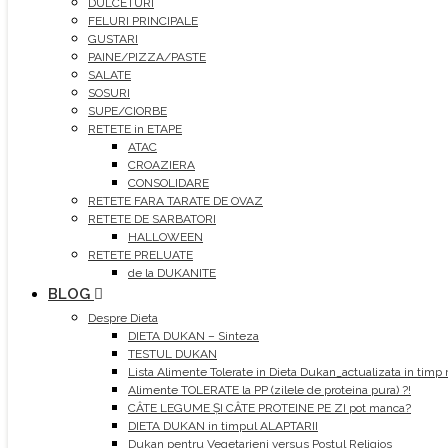
DULCETURI
FELURI PRINCIPALE
GUSTARI
PAINE/PIZZA/PASTE
SALATE
SOSURI
SUPE/CIORBE
RETETE in ETAPE
ATAC
CROAZIERA
CONSOLIDARE
RETETE FARA TARATE DE OVAZ
RETETE DE SARBATORI
HALLOWEEN
RETETE PRELUATE
de la DUKANITE
BLOG
Despre Dieta
DIETA DUKAN – Sinteza
TESTUL DUKAN
Lista Alimente Tolerate in Dieta Dukan_actualizata in timp 
Alimente TOLERATE la PP (zilele de proteina pura) ?!
CÂTE LEGUME ȘI CÂTE PROTEINE PE ZI pot manca?
DIETA DUKAN in timpul ALAPTARII
Dukan pentru Vegetarieni versus Postul Religios