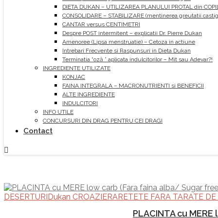
DIETA DUKAN – UTILIZAREA PLANULUI PROTAL din COPI
CONSOLIDARE – STABILIZARE (mentinerea greutatii castiga
CANTAR versus CENTIMETRI
Despre POST intermitent – explicatii Dr. Pierre Dukan
Amenoree (Lipsa menstruatie) – Cetoza in actiune
Intrebari Frecvente si Raspunsuri in Dieta Dukan
Terminatia “oză ” aplicata indulcitorilor – Mit sau Adevar?!
INGREDIENTE UTILIZATE
KONJAC
FAINA INTEGRALA – MACRONUTRIENTI si BENEFICII
ALTE INGREDIENTE
INDULCITORI
INFO UTILE
CONCURSURI DIN DRAG PENTRU CEI DRAGI
Contact
DESERTURI
Dukan CROAZIERA
RETETE FARA TARATE DE
PLACINTA cu MERE lo