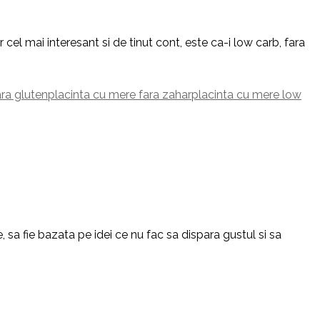
cel mai interesant si de tinut cont, este ca-i low carb, fara
ara gluten
placinta cu mere fara zahar
placinta cu mere low
 sa fie bazata pe idei ce nu fac sa dispara gustul si sa