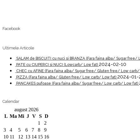
Facebook
Ultimele Articole
SALAM de BISCUITI cu nuci si BRANZA (Fara faina alba/ Sugar free/ 
2024-02-10
PATE cu CIUPERCI si NUCI (Lowcarb/ Low fat)
CHEC cu AFINE (Fara faina alba/ Sugar free/ Gluten free/ Low carb/
2024-01-
PIZZA (Fara faina alba/ Gluten free/ Low carb/ Low fat)
PANCAKES pufoase (Fara faina alba/ Sugar free/ Low carb/ Low fat)
Calendar
august 2026
L
Ma
Mi
J
V
S
D
1
2
3
4
5
6
7
8
9
10
11
12
13
14
15
16