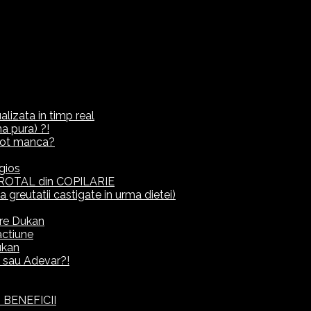
lizata in timp real
a pura) ?!
ot manca?
gios
ROTAL din COPILARIE
eutatii castigate in urma dietei)
rre Dukan
actiune
ukan
it sau Adevar?!
 BENEFICII