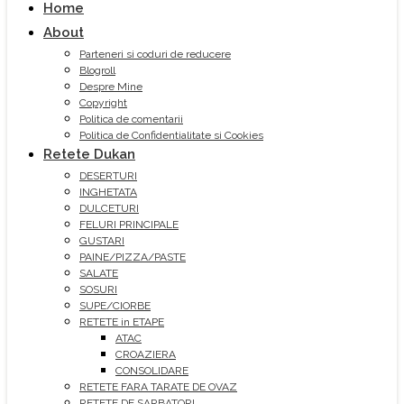
Home
About
Parteneri si coduri de reducere
Blogroll
Despre Mine
Copyright
Politica de comentarii
Politica de Confidentialitate si Cookies
Retete Dukan
DESERTURI
INGHETATA
DULCETURI
FELURI PRINCIPALE
GUSTARI
PAINE/PIZZA/PASTE
SALATE
SOSURI
SUPE/CIORBE
RETETE in ETAPE
ATAC
CROAZIERA
CONSOLIDARE
RETETE FARA TARATE DE OVAZ
RETETE DE SARBATORI