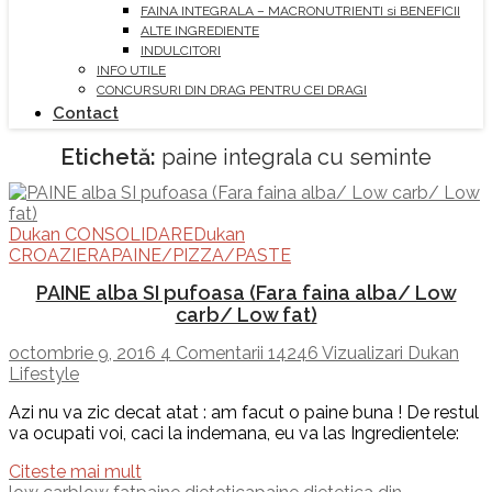
FAINA INTEGRALA – MACRONUTRIENTI si BENEFICII
ALTE INGREDIENTE
INDULCITORI
INFO UTILE
CONCURSURI DIN DRAG PENTRU CEI DRAGI
Contact
Etichetă:
paine integrala cu seminte
Dukan CONSOLIDARE
Dukan
CROAZIERA
PAINE/PIZZA/PASTE
PAINE alba SI pufoasa (Fara faina alba/ Low
carb/ Low fat)
octombrie 9, 2016
4 Comentarii
14246 Vizualizari
Dukan
Lifestyle
Azi nu va zic decat atat : am facut o paine buna ! De restul
va ocupati voi, caci la indemana, eu va las Ingredientele:
Citeste mai mult