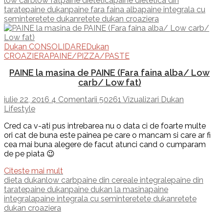
low carb
low fat
paine dietetica
paine dietetica din
tarate
paine dukan
paine fara faina alba
paine integrala cu
seminte
retete dukan
retete dukan croaziera
Dukan CONSOLIDARE
Dukan
CROAZIERA
PAINE/PIZZA/PASTE
PAINE la masina de PAINE (Fara faina alba/ Low
carb/ Low fat)
iulie 22, 2016
4 Comentarii
50261 Vizualizari
Dukan
Lifestyle
Cred ca v-ati pus intrebarea nu o data ci de foarte multe
ori cat de buna este painea pe care o mancam si care ar fi
cea mai buna alegere de facut atunci cand o cumparam
de pe piata 😉
Citeste mai mult
dieta dukan
low carb
paine din cereale integrale
paine din
tarate
paine dukan
paine dukan la masina
paine
integrala
paine integrala cu seminte
retete dukan
retete
dukan croaziera