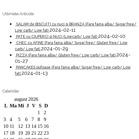
Ultimele Articole
SALAM de BISCUITI cu nuci si BRANZA (Fara faina alba/ Sugar free/
2024-02-11
Low carb/ Low fat)
2024-02-10
PATE cu CIUPERCI si NUCI (Lowcarb/ Low fat)
CHEC cu AFINE (Fara faina alba/ Sugar free/ Gluten free/ Low
2024-01-29
carb/ Low fat)
2024-
PIZZA (Fara faina alba/ Gluten free/ Low carb/ Low fat)
01-27
PANCAKES pufoase (Fara faina alba/ Sugar free/ Low carb/ Low
2024-01-13
fat)
Calendar
august 2026
L
Ma
Mi
J
V
S
D
1
2
3
4
5
6
7
8
9
10
11
12
13
14
15
16
17
18
19
20
21
22
23