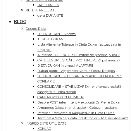
HALLOWEEN
RETETE PRELUATE
de la DUKANITE
BLOG
Despre Dieta
DIETA DUKAN – Sinteza
TESTUL DUKAN
Lista Alimente Tolerate in Dieta Dukan_actualizata in
timp real
Alimente TOLERATE la PP (zilele de proteina pura) ?!
CÂTE LEGUME ȘI CÂTE PROTEINE PE ZI pot manca?
DIETA DUKAN in timpul ALAPTARII
Dukan pentru Vegetarieni versus Postul Religios
DIETA DUKAN – UTILIZAREA PLANULUI PROTAL din
COPILARIE
CONSOLIDARE – STABILIZARE (mentinerea greutatii
castigate in urma dietei)
CANTAR versus CENTIMETRI
Despre POST intermitent – explicatii Dr. Pierre Dukan
Amenoree (Lipsa menstruatie) – Cetoza in actiune
Intrebari Frecvente si Raspunsuri in Dieta Dukan
Terminatia “oză ” aplicata indulcitorilor – Mit sau Adevar?!
INGREDIENTE UTILIZATE
KONJAC