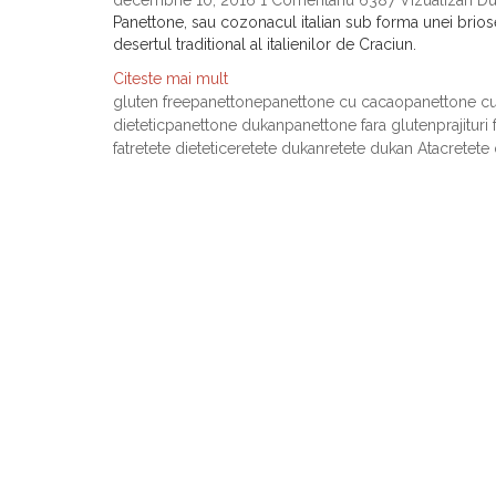
decembrie 10, 2016
1 Comentariu
6387 Vizualizari
Du
Panettone, sau cozonacul italian sub forma unei briose
desertul traditional al italienilor de Craciun.
Citeste mai mult
gluten free
panettone
panettone cu cacao
panettone cu
dietetic
panettone dukan
panettone fara gluten
prajituri
fat
retete dietetice
retete dukan
retete dukan Atac
retete