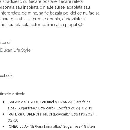
 straduiesc cu fiecare postare, fiecare reteta,
rsonala sau inspirata din alte surse, adaptata sau
interpretata de mine, sa fie bazata pe idei ce nu fac sa
spara gustul si sa creeze dorinta, curiozitate si
mosfera placuta celor ce imi calca pragul.😃
rteneri
acebook
timele Articole
SALAM de BISCUITI cu nuci si BRANZA (Fara faina
2024-02-11
alba/ Sugar free/ Low carb/ Low fat)
2024-
PATE cu CIUPERCI si NUCI (Lowcarb/ Low fat)
02-10
CHEC cu AFINE (Fara faina alba/ Sugar free/ Gluten