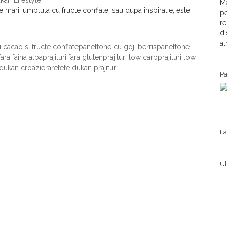
kan Lifestyle
Ma
 mari, umpluta cu fructe confiate, sau dupa inspiratie, este
pe
re
di
at
 cacao si fructe confiate
panettone cu goji berris
panettone
 fara faina alba
prajituri fara gluten
prajituri low carb
prajituri low
 dukan croaziera
retete dukan prajituri
Pa
F
Ul