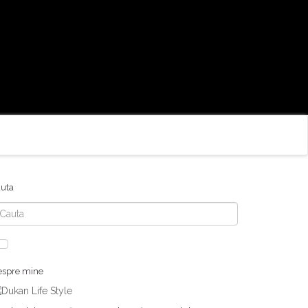
uta
uta
spre mine