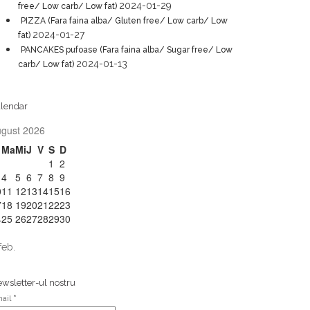
2024-01-29
free/ Low carb/ Low fat)
PIZZA (Fara faina alba/ Gluten free/ Low carb/ Low
2024-01-27
fat)
PANCAKES pufoase (Fara faina alba/ Sugar free/ Low
2024-01-13
carb/ Low fat)
lendar
ugust 2026
Ma
Mi
J
V
S
D
1
2
4
5
6
7
8
9
0
11
12
13
14
15
16
7
18
19
20
21
22
23
4
25
26
27
28
29
30
1
feb.
wsletter-ul nostru
ail
*