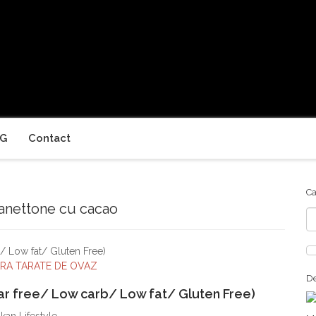
G
Contact
Ca
anettone cu cacao
Ca
ARA TARATE DE OVAZ
De
r free/ Low carb/ Low fat/ Gluten Free)