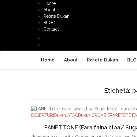
Home
About
Retete Dukan
BLOG
Contact
Home
About
Retete Dukan
BLO
Etichetă:
p
DESERTURI
Dukan ATAC
Dukan CROAZIERA
RETETE F
PANETTONE (Fara faina alba/ Suga