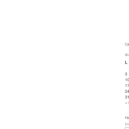
Ca
a
L
3
1
1
2
3
« 
Ne
Em