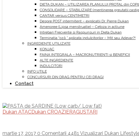
DIETA DUKAN – UTILIZAREA PLANULUI PROTAL din COPI
CONSOLIDARE – STABILIZARE (mentinerea greutatii castiga
CANTAR versus CENTIMETRI
Despre POST intermitent – explicatii Dr. Pierre Dukan
Amenoree (Lipsa menstruatie) – Cetoza in actiune
Intrebari Frecvente si Raspunsuri in Dieta Dukan
Terminatia “oză ” aplicata indulcitorilor – Mit sau Adevar?!
INGREDIENTE UTILIZATE
KONJAC
FAINA INTEGRALA – MACRONUTRIENTI si BENEFICII
ALTE INGREDIENTE
INDULCITORI
INFO UTILE
CONCURSURI DIN DRAG PENTRU CEI DRAGI
Contact
Dukan ATAC
Dukan CROAZIERA
GUSTARI
martie 17, 2017
0 Comentarii
4481 Vizualizari
Dukan Lifestyl