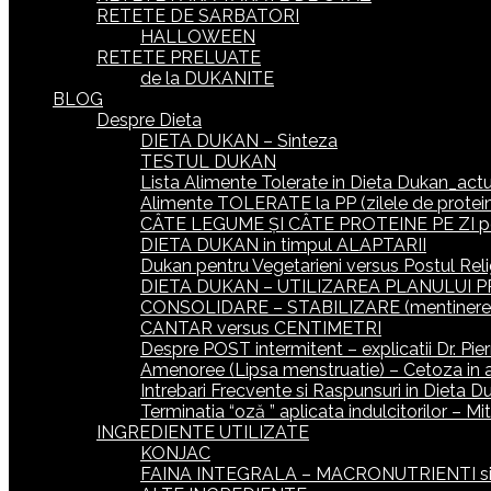
RETETE DE SARBATORI
HALLOWEEN
RETETE PRELUATE
de la DUKANITE
BLOG
Despre Dieta
DIETA DUKAN – Sinteza
TESTUL DUKAN
Lista Alimente Tolerate in Dieta Dukan_actua
Alimente TOLERATE la PP (zilele de protein
CÂTE LEGUME ȘI CÂTE PROTEINE PE ZI p
DIETA DUKAN in timpul ALAPTARII
Dukan pentru Vegetarieni versus Postul Reli
DIETA DUKAN – UTILIZAREA PLANULUI P
CONSOLIDARE – STABILIZARE (mentinerea gr
CANTAR versus CENTIMETRI
Despre POST intermitent – explicatii Dr. Pie
Amenoree (Lipsa menstruatie) – Cetoza in 
Intrebari Frecvente si Raspunsuri in Dieta D
Terminatia “oză ” aplicata indulcitorilor – M
INGREDIENTE UTILIZATE
KONJAC
FAINA INTEGRALA – MACRONUTRIENTI si