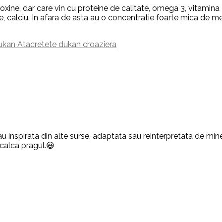
xine, dar care vin cu proteine de calitate, omega 3, vitamina 
e, calciu. In afara de asta au o concentratie foarte mica de me
dukan Atac
retete dukan croaziera
u inspirata din alte surse, adaptata sau reinterpretata de mine,
 calca pragul.😃