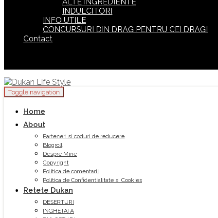
ALTE INGREDIENTE
INDULCITORI
INFO UTILE
CONCURSURI DIN DRAG PENTRU CEI DRAGI
Contact
Toggle navigation
Home
About
Parteneri si coduri de reducere
Blogroll
Despre Mine
Copyright
Politica de comentarii
Politica de Confidentialitate si Cookies
Retete Dukan
DESERTURI
INGHETATA