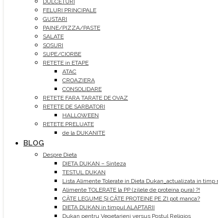
DULCETURI
FELURI PRINCIPALE
GUSTARI
PAINE/PIZZA/PASTE
SALATE
SOSURI
SUPE/CIORBE
RETETE in ETAPE
ATAC
CROAZIERA
CONSOLIDARE
RETETE FARA TARATE DE OVAZ
RETETE DE SARBATORI
HALLOWEEN
RETETE PRELUATE
de la DUKANITE
BLOG
Despre Dieta
DIETA DUKAN – Sinteza
TESTUL DUKAN
Lista Alimente Tolerate in Dieta Dukan_actualizata in timp 
Alimente TOLERATE la PP (zilele de proteina pura) ?!
CÂTE LEGUME ȘI CÂTE PROTEINE PE ZI pot manca?
DIETA DUKAN in timpul ALAPTARII
Dukan pentru Vegetarieni versus Postul Religios