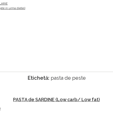
LARIE
te in urma dietei)
Etichetă:
pasta de peste
PASTA de SARDINE (Low carb/ Low fat)
e