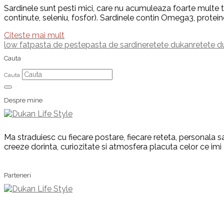
Sardinele sunt pesti mici, care nu acumuleaza foarte multe to
continute, seleniu, fosfor). Sardinele contin Omega3, protein
Citeste mai mult
low fat
pasta de peste
pasta de sardine
retete dukan
retete 
Cauta
Cauta
Despre mine
Ma straduiesc cu fiecare postare, fiecare reteta, personala sa
creeze dorinta, curiozitate si atmosfera placuta celor ce imi
Parteneri