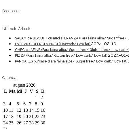
Facebook
Ultimele Articole
SALAM de BISCUITI cu nuci si BRANZA (Fara faina alba/ Sugar free/ 
2024-02-10
PATE cu CIUPERCI si NUCI (Lowcarb/ Low fat)
CHEC cu AFINE (Fara faina alba/ Sugar free/ Gluten free/ Low carb/
2024-01-
PIZZA (Fara faina alba/ Gluten free/ Low carb/ Low fat)
PANCAKES pufoase (Fara faina alba/ Sugar free/ Low carb/ Low fat)
Calendar
august 2026
L
Ma
Mi
J
V
S
D
1
2
3
4
5
6
7
8
9
10
11
12
13
14
15
16
17
18
19
20
21
22
23
24
25
26
27
28
29
30