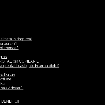
lizata in timp real
a pura) ?!
ot manca?
gios
ROTAL din COPILARIE
eutatii castigate in urma dietei)
rre Dukan
actiune
ukan
it sau Adevar?!
 BENEFICII