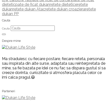
dietetic
pate de ficat dukan
retete dietetice
retete
dukan
retete dukan Atac
retete dukan croaziera
retete
dukan PP
Cauta
Cauta
Despre mine
Ma straduiesc cu fiecare postare, fiecare reteta, personala
sau inspirata din alte surse, adaptata sau reinterpretata de
mine, sa fie bazata pe idei ce nu fac sa dispara gustul si sa
creeze dorinta, curiozitate si atmosfera placuta celor ce
imi calca pragul.😃
Parteneri