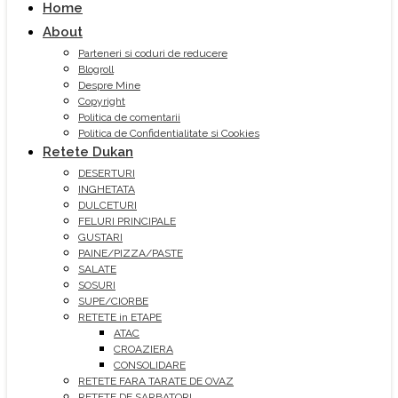
Home
About
Parteneri si coduri de reducere
Blogroll
Despre Mine
Copyright
Politica de comentarii
Politica de Confidentialitate si Cookies
Retete Dukan
DESERTURI
INGHETATA
DULCETURI
FELURI PRINCIPALE
GUSTARI
PAINE/PIZZA/PASTE
SALATE
SOSURI
SUPE/CIORBE
RETETE in ETAPE
ATAC
CROAZIERA
CONSOLIDARE
RETETE FARA TARATE DE OVAZ
RETETE DE SARBATORI