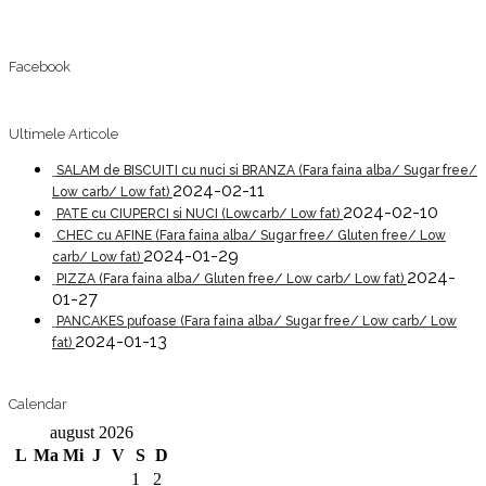
Facebook
Ultimele Articole
SALAM de BISCUITI cu nuci si BRANZA (Fara faina alba/ Sugar free/
2024-02-11
Low carb/ Low fat)
2024-02-10
PATE cu CIUPERCI si NUCI (Lowcarb/ Low fat)
CHEC cu AFINE (Fara faina alba/ Sugar free/ Gluten free/ Low
2024-01-29
carb/ Low fat)
2024-
PIZZA (Fara faina alba/ Gluten free/ Low carb/ Low fat)
01-27
PANCAKES pufoase (Fara faina alba/ Sugar free/ Low carb/ Low
2024-01-13
fat)
Calendar
august 2026
L
Ma
Mi
J
V
S
D
1
2