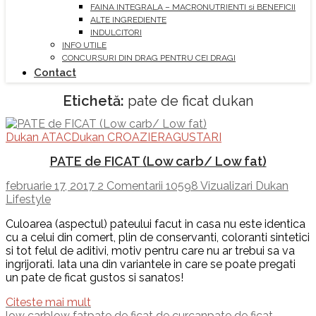
FAINA INTEGRALA – MACRONUTRIENTI si BENEFICII
ALTE INGREDIENTE
INDULCITORI
INFO UTILE
CONCURSURI DIN DRAG PENTRU CEI DRAGI
Contact
Etichetă:
pate de ficat dukan
Dukan ATAC
Dukan CROAZIERA
GUSTARI
PATE de FICAT (Low carb/ Low fat)
februarie 17, 2017
2 Comentarii
10598 Vizualizari
Dukan
Lifestyle
Culoarea (aspectul) pateului facut in casa nu este identica
cu a celui din comert, plin de conservanti, coloranti sintetici
si tot felul de aditivi, motiv pentru care nu ar trebui sa va
ingrijorati. Iata una din variantele in care se poate pregati
un pate de ficat gustos si sanatos!
Citeste mai mult
low carb
low fat
pate de ficat de curcan
pate de ficat