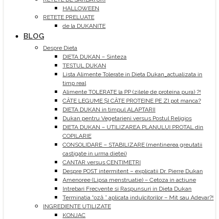
HALLOWEEN
RETETE PRELUATE
de la DUKANITE
BLOG
Despre Dieta
DIETA DUKAN – Sinteza
TESTUL DUKAN
Lista Alimente Tolerate in Dieta Dukan_actualizata in
timp real
Alimente TOLERATE la PP (zilele de proteina pura) ?!
CÂTE LEGUME ȘI CÂTE PROTEINE PE ZI pot manca?
DIETA DUKAN in timpul ALAPTARII
Dukan pentru Vegetarieni versus Postul Religios
DIETA DUKAN – UTILIZAREA PLANULUI PROTAL din
COPILARIE
CONSOLIDARE – STABILIZARE (mentinerea greutatii
castigate in urma dietei)
CANTAR versus CENTIMETRI
Despre POST intermitent – explicatii Dr. Pierre Dukan
Amenoree (Lipsa menstruatie) – Cetoza in actiune
Intrebari Frecvente si Raspunsuri in Dieta Dukan
Terminatia “oză ” aplicata indulcitorilor – Mit sau Adevar?!
INGREDIENTE UTILIZATE
KONJAC