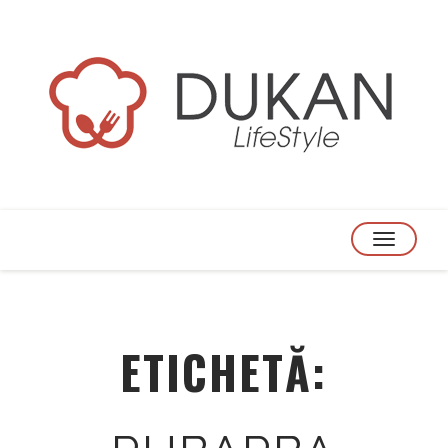
TOGGLE
NAVIGATION
ETICHETĂ: