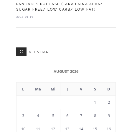
PANCAKES PUFOASE (FARA FAINA ALBA/
SUGAR FREE/ LOW CARB/ LOW FAT)
2024-01-13
C
ALENDAR
AUGUST 2026
L
Ma
Mi
J
V
S
D
1
2
3
4
5
6
7
8
9
10
11
12
13
14
15
16