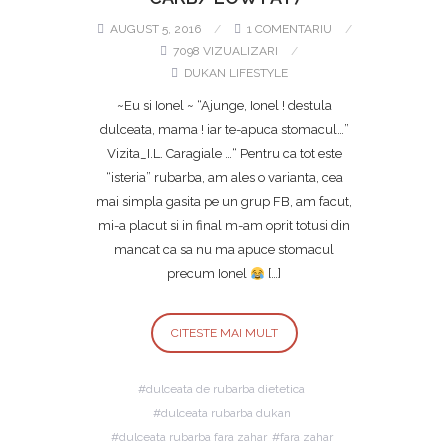
AUGUST 5, 2016
1 COMENTARIU
7098 VIZUALIZARI
DUKAN LIFESTYLE
~Eu si Ionel ~ “Ajunge, Ionel ! destula
dulceata, mama ! iar te-apuca stomacul…”
Vizita_I.L. Caragiale …“ Pentru ca tot este
“isteria” rubarba, am ales o varianta, cea
mai simpla gasita pe un grup FB, am facut,
mi-a placut si in final m-am oprit totusi din
mancat ca sa nu ma apuce stomacul
precum Ionel
[…]
CITESTE MAI MULT
dulceata de rubarba dietetica
dulceata rubarba dukan
dulceata rubarba fara zahar
fara zahar