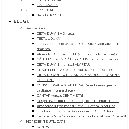
HALLOWEEN
RETETE PRELUATE
de la DUKANITE
BLOG
Despre Dieta
DIETA DUKAN – Sinteza
TESTUL DUKAN
Lista Alimente Tolerate in Dieta Dukan_actualizata in
timp real
Alimente TOLERATE la PP (zilele de proteina pura) ?!
CÂTE LEGUME ȘI CÂTE PROTEINE PE ZI pot manca?
DIETA DUKAN in timpul ALAPTARII
Dukan pentru Vegetarieni versus Postul Religios
DIETA DUKAN – UTILIZAREA PLANULUI PROTAL din
COPILARIE
CONSOLIDARE – STABILIZARE (mentinerea greutatii
castigate in urma dietei)
CANTAR versus CENTIMETRI
Despre POST intermitent – explicatii Dr. Pierre Dukan
Amenoree (Lipsa menstruatie) – Cetoza in actiune
Intrebari Frecvente si Raspunsuri in Dieta Dukan
Terminatia “oză ” aplicata indulcitorilor – Mit sau Adevar?!
INGREDIENTE UTILIZATE
KONJAC