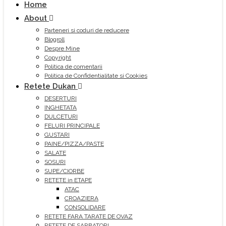
Home
About
Parteneri si coduri de reducere
Blogroll
Despre Mine
Copyright
Politica de comentarii
Politica de Confidentialitate si Cookies
Retete Dukan
DESERTURI
INGHETATA
DULCETURI
FELURI PRINCIPALE
GUSTARI
PAINE/PIZZA/PASTE
SALATE
SOSURI
SUPE/CIORBE
RETETE in ETAPE
ATAC
CROAZIERA
CONSOLIDARE
RETETE FARA TARATE DE OVAZ
RETETE DE SARBATORI