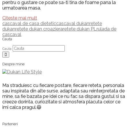
pentru o gustare ce poate sa-ti tina de foame pana la
urmatoarea masa.
Citeste mai mult
cascaval de casa dietetic
cascaval dukan
retete
dukan
retete dukan croaziera
retete dukan PL
rulada de
cascaval
Cauta
Cauta
Despre mine
Ma straduiesc cu fiecare postare, fiecare reteta, personala
sau inspirata din alte surse, adaptata sau reinterpretata de
mine, sa fie bazata pe idei ce nu fac sa dispara gustul si sa
creeze dorinta, curiozitate si atmosfera placuta celor ce
imi calca pragul.😃
Parteneri