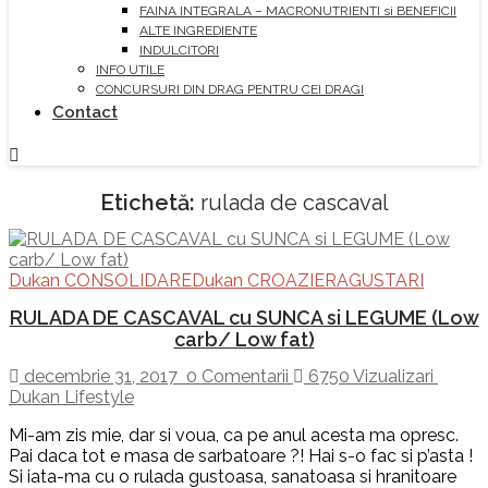
FAINA INTEGRALA – MACRONUTRIENTI si BENEFICII
ALTE INGREDIENTE
INDULCITORI
INFO UTILE
CONCURSURI DIN DRAG PENTRU CEI DRAGI
Contact
Etichetă:
rulada de cascaval
Dukan CONSOLIDARE
Dukan CROAZIERA
GUSTARI
RULADA DE CASCAVAL cu SUNCA si LEGUME (Low
carb/ Low fat)
decembrie 31, 2017
0 Comentarii
6750 Vizualizari
Dukan Lifestyle
Mi-am zis mie, dar si voua, ca pe anul acesta ma opresc.
Pai daca tot e masa de sarbatoare ?! Hai s-o fac si p’asta !
Si iata-ma cu o rulada gustoasa, sanatoasa si hranitoare