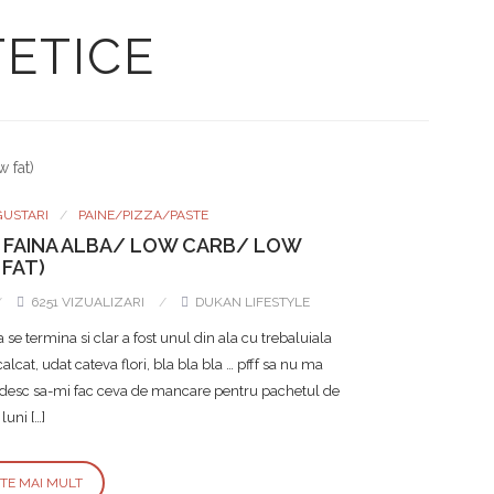
TETICE
GUSTARI
PAINE/PIZZA/PASTE
RA FAINA ALBA/ LOW CARB/ LOW
FAT)
6251 VIZUALIZARI
DUKAN LIFESTYLE
se termina si clar a fost unul din ala cu trebaluiala
lcat, udat cateva flori, bla bla bla … pfff sa nu ma
andesc sa-mi fac ceva de mancare pentru pachetul de
luni […]
STE MAI MULT