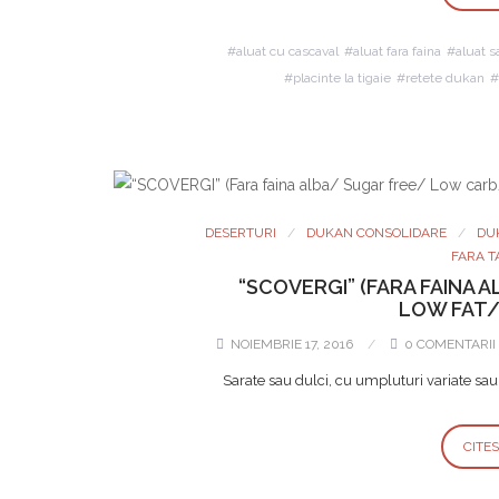
aluat cu cascaval
aluat fara faina
aluat s
placinte la tigaie
retete dukan
DESERTURI
DUKAN CONSOLIDARE
DU
FARA T
“SCOVERGI” (FARA FAINA
LOW FAT/
NOIEMBRIE 17, 2016
0 COMENTARII
Sarate sau dulci, cu umpluturi variate sau
CITE