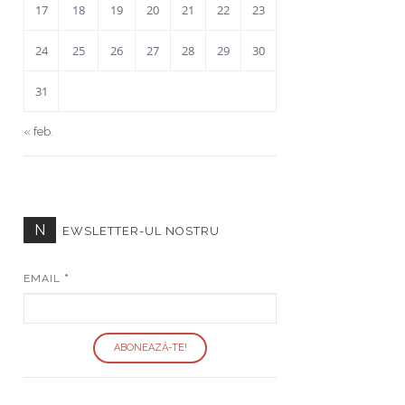
17
18
19
20
21
22
23
24
25
26
27
28
29
30
31
« feb.
N
EWSLETTER-UL NOSTRU
EMAIL
*