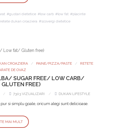
arat
gustari dietetice
low carb
low fat
placinte
retete dukan croaziera
scovergi dietetice
KAN CROAZIERA
PAINE/PIZZA/PASTE
RETETE
ARATE DE OVAZ
 ALBA/ SUGAR FREE/ LOW CARB/
 GLUTEN FREE)
7303 VIZUALIZARI
DUKAN LIFESTYLE
 pur si simplu goale, oricum alegi sunt delicioase.
STE MAI MULT