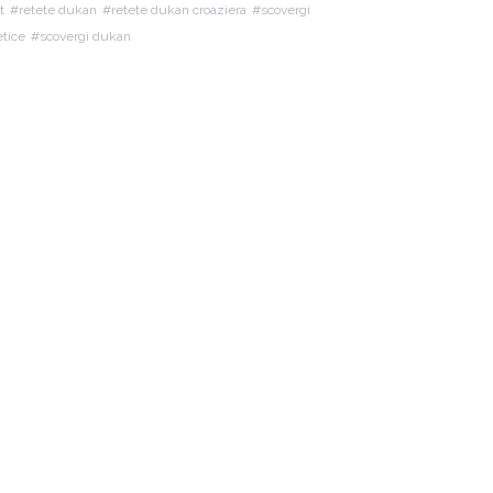
t
retete dukan
retete dukan croaziera
scovergi
etice
scovergi dukan