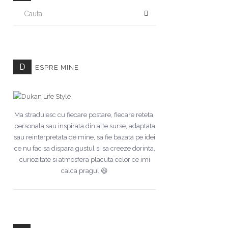
CAUTA
D
ESPRE MINE
Ma straduiesc cu fiecare postare, fiecare reteta,
personala sau inspirata din alte surse, adaptata
sau reinterpretata de mine, sa fie bazata pe idei
ce nu fac sa dispara gustul si sa creeze dorinta,
curiozitate si atmosfera placuta celor ce imi
calca pragul.😃