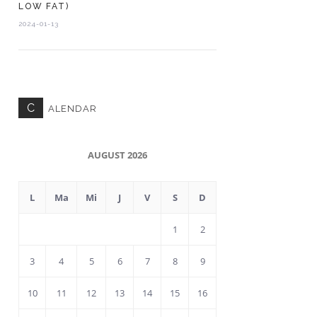
LOW FAT)
2024-01-13
C
ALENDAR
AUGUST 2026
L
Ma
Mi
J
V
S
D
1
2
3
4
5
6
7
8
9
10
11
12
13
14
15
16