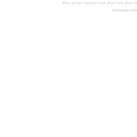
fara gluten
gluten free
low carb
low fa
scovergi diet