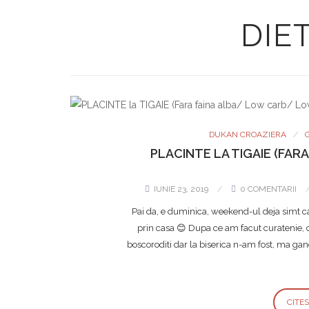
DIE
DUKAN CROAZIERA
PLACINTE LA TIGAIE (FA
IUNIE 23, 2019
0 COMENTARII
Pai da, e duminica, weekend-ul deja simt ca 
prin casa 😊 Dupa ce am facut curatenie, ca
boscoroditi dar la biserica n-am fost, ma g
CITE