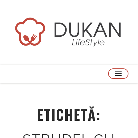
TOGGLE
NAVIGATION
ETICHETĂ: