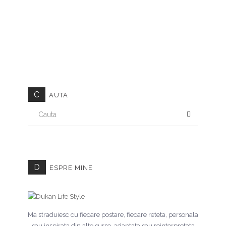
C
AUTA
CAUTA
D
ESPRE MINE
Ma straduiesc cu fiecare postare, fiecare reteta, personala
sau inspirata din alte surse, adaptata sau reinterpretata