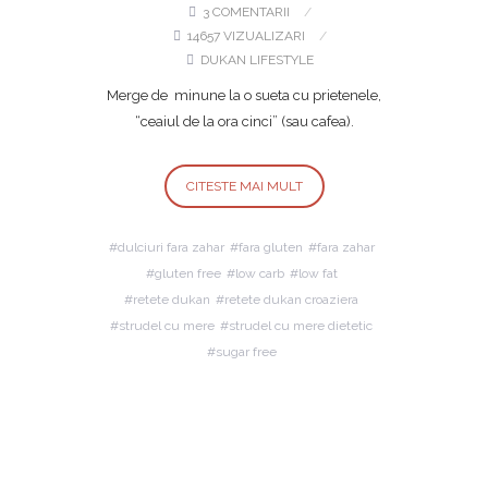
3 COMENTARII
14657 VIZUALIZARI
DUKAN LIFESTYLE
Merge de minune la o sueta cu prietenele,
“ceaiul de la ora cinci” (sau cafea).
CITESTE MAI MULT
dulciuri fara zahar
fara gluten
fara zahar
gluten free
low carb
low fat
retete dukan
retete dukan croaziera
strudel cu mere
strudel cu mere dietetic
sugar free