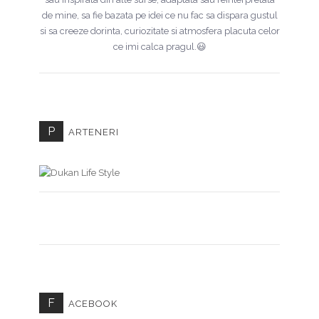
de mine, sa fie bazata pe idei ce nu fac sa dispara gustul
si sa creeze dorinta, curiozitate si atmosfera placuta celor
ce imi calca pragul.😃
P
ARTENERI
F
ACEBOOK