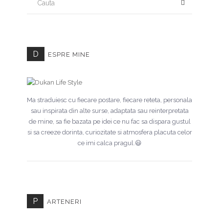
D
ESPRE MINE
Ma straduiesc cu fiecare postare, fiecare reteta, personala
sau inspirata din alte surse, adaptata sau reinterpretata
de mine, sa fie bazata pe idei ce nu fac sa dispara gustul
si sa creeze dorinta, curiozitate si atmosfera placuta celor
ce imi calca pragul.😃
P
ARTENERI