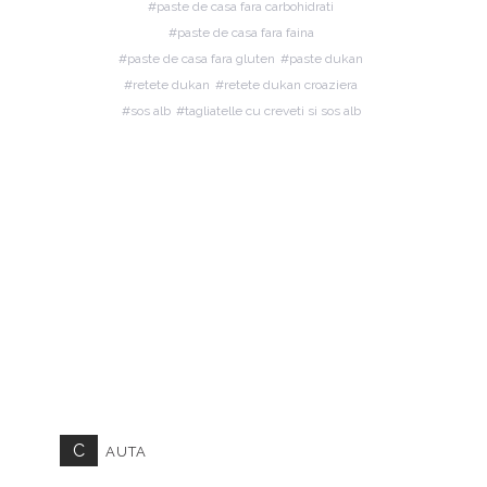
paste de casa fara carbohidrati
paste de casa fara faina
paste de casa fara gluten
paste dukan
retete dukan
retete dukan croaziera
sos alb
tagliatelle cu creveti si sos alb
C
AUTA
CAUTA