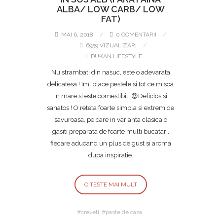
ALBA/ LOW CARB/ LOW
FAT)
MAI 6, 2018
0 COMENTARII
6959 VIZUALIZARI
DUKAN LIFESTYLE
Nu strambati din nasuc, este o adevarata
delicatesa ! Imi place pestele si tot ce misca
in mare si este comestibil 😍Delicios si
sanatos ! O reteta foarte simpla si extrem de
savuroasa, pe care in varianta clasica o
gasiti preparata de foarte multi bucatari,
fiecare aducand un plus de gust si aroma
dupa inspiratie.
CITESTE MAI MULT
creveti
paste de casa