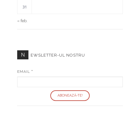
31
« feb.
N
EWSLETTER-UL NOSTRU
EMAIL
*