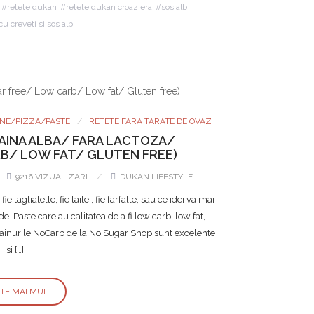
retete dukan
retete dukan croaziera
sos alb
 cu creveti si sos alb
INE/PIZZA/PASTE
RETETE FARA TARATE DE OVAZ
FAINA ALBA/ FARA LACTOZA/
B/ LOW FAT/ GLUTEN FREE)
9216 VIZUALIZARI
DUKAN LIFESTYLE
agliatelle, fie taitei, fie farfalle, sau ce idei va mai
. Paste care au calitatea de a fi low carb, low fat,
. Fainurile NoCarb de la No Sugar Shop sunt excelente
si […]
STE MAI MULT