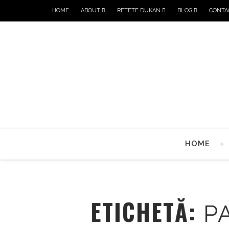
HOME
ABOUT
RETETE DUKAN
BLOG
CONTA
HOME
ETICHETĂ:
P