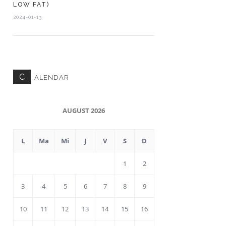
LOW FAT)
2024-01-13
C
ALENDAR
AUGUST 2026
L
Ma
Mi
J
V
S
D
1
2
3
4
5
6
7
8
9
10
11
12
13
14
15
16