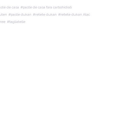
ste de casa
paste de casa fara carbohidrati
luten
paste dukan
retete dukan
retete dukan Atac
free
tagliatelle