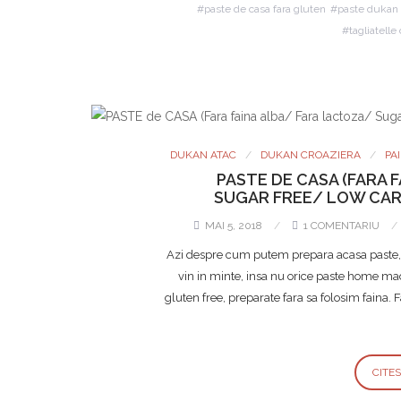
paste de casa fara gluten
paste dukan
tagliatelle
DUKAN ATAC
DUKAN CROAZIERA
PA
PASTE DE CASA (FARA 
SUGAR FREE/ LOW CAR
MAI 5, 2018
1 COMENTARIU
Azi despre cum putem prepara acasa paste, fie t
vin in minte, insa nu orice paste home made
gluten free, preparate fara sa folosim faina
CITE