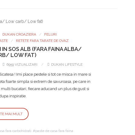
DUKAN CROAZIERA
FELURI
ASTE
RETETE FARA TARATE DE OVAZ
IN SOS ALB (FARA FAINA ALBA/
B/ LOW FAT)
6959 VIZUALIZARI
DUKAN LIFESTYLE
catesa ! Imi place pestele si tot ce misca in mare si
teta foarte simpla si extrem de savuroasa, pe care in
e multi bucatari, fiecare aducand un plus de gust si
upa inspiratie.
STE MAI MULT
sa fara carbohidrati
paste de casa fara faina