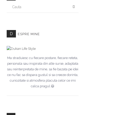
CAUTA
D
ESPRE MINE
Ma straduiesc cu fiecare postare, fiecare reteta,
personala sau inspirata din alte surse, adaptata
sau reinterpretata de mine, sa fie bazata pe idei
ce nu fac sa dispara gustul si sa creeze dorinta,
curiozitate si atmosfera placuta celor ce imi
calca pragul.😃