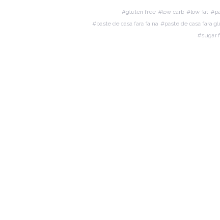
gluten free
low carb
low fat
pa
paste de casa fara faina
paste de casa fara g
sugar 