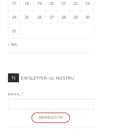
17
18
19
20
21
22
23
24
25
26
27
28
29
30
31
« feb.
N
EWSLETTER-UL NOSTRU
EMAIL
*