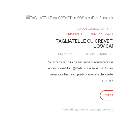
DUKAN CONSOLIDARE
PRINCIPALE
PAINE/PIZZA/P
TAGLIATELLE CU CREVETI 
LOW CAR
MAI 6, 2018
0 COMENTARII
Nu strambati din nasuc, este o adevarata deli
este comestibil 😍Delicios si sanatos ! O re
varianta clasica o gasiti preparata de foart
aroma d
CITE
creveti
paste de casa
paste de ca