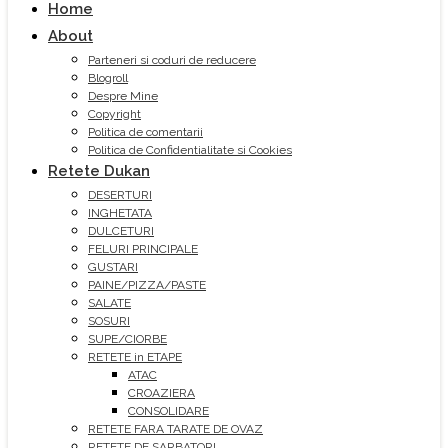
Home
About
Parteneri si coduri de reducere
Blogroll
Despre Mine
Copyright
Politica de comentarii
Politica de Confidentialitate si Cookies
Retete Dukan
DESERTURI
INGHETATA
DULCETURI
FELURI PRINCIPALE
GUSTARI
PAINE/PIZZA/PASTE
SALATE
SOSURI
SUPE/CIORBE
RETETE in ETAPE
ATAC
CROAZIERA
CONSOLIDARE
RETETE FARA TARATE DE OVAZ
RETETE DE SARBATORI