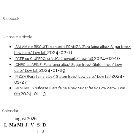
Facebook
Ultimele Articole
SALAM de BISCUITI cu nuci si BRANZA (Fara faina alba/ Sugar free/
2024-02-11
Low carb/ Low fat)
2024-02-10
PATE cu CIUPERCI si NUCI (Lowcarb/ Low fat)
CHEC cu AFINE (Fara faina alba/ Sugar free/ Gluten free/ Low
2024-01-29
carb/ Low fat)
2024-
PIZZA (Fara faina alba/ Gluten free/ Low carb/ Low fat)
01-27
PANCAKES pufoase (Fara faina alba/ Sugar free/ Low carb/ Low
2024-01-13
fat)
Calendar
august 2026
L
Ma
Mi
J
V
S
D
1
2