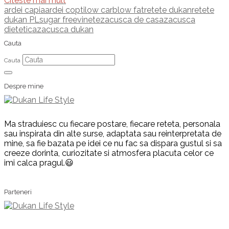
Citeste mai mult
ardei capia
ardei copti
low carb
low fat
retete dukan
retete
dukan PL
sugar free
vinete
zacusca de casa
zacusca
dietetica
zacusca dukan
Cauta
Cauta
Despre mine
Ma straduiesc cu fiecare postare, fiecare reteta, personala
sau inspirata din alte surse, adaptata sau reinterpretata de
mine, sa fie bazata pe idei ce nu fac sa dispara gustul si sa
creeze dorinta, curiozitate si atmosfera placuta celor ce
imi calca pragul.😃
Parteneri