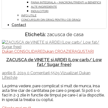
FAINA INTEGRALA – MACRONUTRIENTI si BENEFICII
ALTE INGREDIENTE
INDULCITORI
INFO UTILE
CONCURSURI DIN DRAG PENTRU CEI DRAGI
Contact
Etichetă:
zacusca de casa
Dukan CONSOLIDARE
Dukan CROAZIERA
GUSTARI
ZACUSCA de VINETE si ARDEI (Low carb/ Low
fat/ Sugar free)
aprilie 8, 2019
0 Comentarii
5529 Vizualizari
Dukan
Lifestyle
La prima vedere, pare complicat si mult de munca, insa
asta tine clar de cantitatea pe care o prepari. Si poti s-o
faci in 2-3 zile in functie de timpul pe care-l ai la dispozitie,
in special la treaba cu coptul.