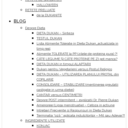
HALLOWEEN
RETETE PRELUATE
de la DUKANITE
BLOG
Despre Dieta
DIETA DUKAN – Sinteza
TESTUL DUKAN
Lista Alimente Tolerate in Dieta Dukan_actualizata in
timp real
Alimente TOLERATE la PP (zilele de proteina pura) ?!
CÂTE LEGUME ȘI CÂTE PROTEINE PE ZI pot manca?
DIETA DUKAN in timpul ALAPTARII
Dukan pentru Vegetarieni versus Postul Religios
DIETA DUKAN – UTILIZAREA PLANULUI PROTAL din
COPILARIE
CONSOLIDARE – STABILIZARE (mentinerea greutatii
castigate in urma dietei)
CANTAR versus CENTIMETRI
Despre POST intermitent – explicatii Dr. Pierre Dukan
Amenoree (Lipsa menstruatie) – Cetoza in actiune
Intrebari Frecvente si Raspunsuri in Dieta Dukan
Terminatia “oză ” aplicata indulcitorilor – Mit sau Adevar?!
INGREDIENTE UTILIZATE
KONJAC