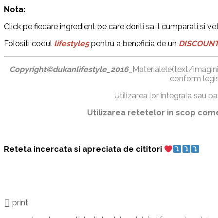
Nota:
Click pe fiecare ingredient pe care doriti sa-l cumparati si vet
Folositi codul
lifestyle5
pentru a beneficia de un
DISCOUNT
Copyright©dukanlifestyle_2016
_Materialele(text/imagini)
conform legisl
Utilizarea lor integrala sau par
Utilizarea retetelor in scop comer
Reteta incercata si apreciata de cititori
print