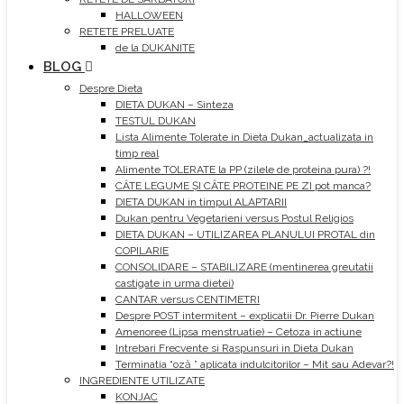
HALLOWEEN
RETETE PRELUATE
de la DUKANITE
BLOG
Despre Dieta
DIETA DUKAN – Sinteza
TESTUL DUKAN
Lista Alimente Tolerate in Dieta Dukan_actualizata in
timp real
Alimente TOLERATE la PP (zilele de proteina pura) ?!
CÂTE LEGUME ȘI CÂTE PROTEINE PE ZI pot manca?
DIETA DUKAN in timpul ALAPTARII
Dukan pentru Vegetarieni versus Postul Religios
DIETA DUKAN – UTILIZAREA PLANULUI PROTAL din
COPILARIE
CONSOLIDARE – STABILIZARE (mentinerea greutatii
castigate in urma dietei)
CANTAR versus CENTIMETRI
Despre POST intermitent – explicatii Dr. Pierre Dukan
Amenoree (Lipsa menstruatie) – Cetoza in actiune
Intrebari Frecvente si Raspunsuri in Dieta Dukan
Terminatia “oză ” aplicata indulcitorilor – Mit sau Adevar?!
INGREDIENTE UTILIZATE
KONJAC