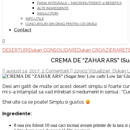
FAINA INTEGRALA – MACRONUTRIENTI si BENEFICII
ALTE INGREDIENTE
INDULCITORI
INFO UTILE
CONCURSURI DIN DRAG PENTRU CEI DRAGI
Contact
DESERTURI
Dukan CONSOLIDARE
Dukan CROAZIERA
RET
CREMA DE “ZAHAR ARS” (Sug
august 14, 2017
2 Comentarii
22902 Vizualizari
Dukan Li
Desi am gatit de multe ori acest desert simplu si foarte cun
mi s-a intamplat sa vad intrebari si nedumeriri in sensul : “
Ehei uite ca se poate! Simplu si gustos
Ingrediente:
8 oua (eu folosit 10 oua caci tocmai aveam primite de la tara si c