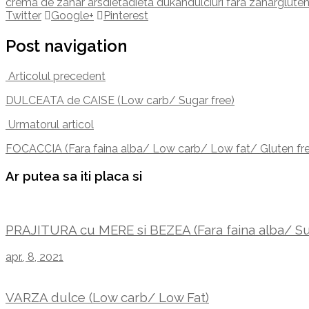
crema de zahar ars
dieta
dieta dukan
dulciuri fara zahar
gluten
Twitter
Google+
Pinterest
Post navigation
Articolul precedent
DULCEATA de CAISE (Low carb/ Sugar free)
Urmatorul articol
FOCACCIA (Fara faina alba/ Low carb/ Low fat/ Gluten fr
Ar putea sa iti placa si
PRAJITURA cu MERE si BEZEA (Fara faina alba/ Su
apr., 8, 2021
VARZA dulce (Low carb/ Low Fat)