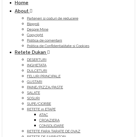
Home
About
Parteneri si coduri de reducere
Blogroll
Despre Mine
Copyright
Politica de comentarii
Politica de Confidentialitate si Cookies
Retete Dukan
DESERTURI
INGHETATA
DULCETURI
FELURI PRINCIPALE
GUSTARI
PAINE/PIZZA/PASTE
SALATE
SOSURI
SUPE/CIORBE
RETETE in ETAPE
ATAC
CROAZIERA
CONSOLIDARE
RETETE FARA TARATE DE OVAZ
RETETE DE SARBATORI