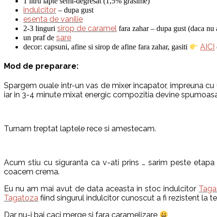
1 litru lapte semi-degresat (1,5% grasime)
indulcitor
– dupa gust
esenta de vanilie
sirop de caramel
2-3 linguri
fara zahar – dupa gust (daca nu a
sare
un praf de
AICI
decor: capsuni, afine si sirop de afine fara zahar, gasiti
Mod de preparare:
Spargem ouale intr-un vas de mixer incapator, impreuna cu un 
iar in 3-4 minute mixat energic compozitia devine spumoasa
Turnam treptat laptele rece si amestecam.
Acum stiu cu siguranta ca v-ati prins … sarim peste etapa
coacem crema.
Eu nu am mai avut de data aceasta in stoc indulcitor
Taga
Tagatoza
fiind singurul indulcitor cunoscut a fi rezistent la t
Dar nu-i bai caci merge si fara caramelizare