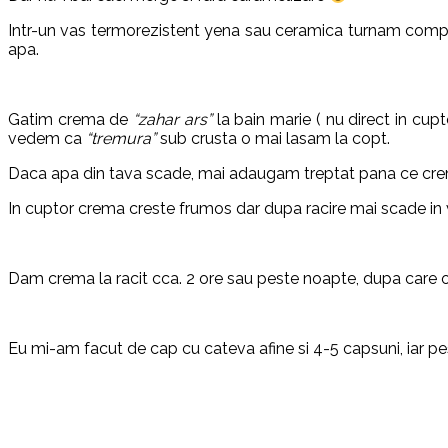
Intr-un vas termorezistent yena sau ceramica turnam compoz
apa.
Gatim crema de
“zahar ars”
la bain marie ( nu direct in cupto
vedem ca
“tremura”
sub crusta o mai lasam la copt.
Daca apa din tava scade, mai adaugam treptat pana ce crem
In cuptor crema creste frumos dar dupa racire mai scade in
Dam crema la racit cca. 2 ore sau peste noapte, dupa care o 
Eu mi-am facut de cap cu cateva afine si 4-5 capsuni, iar pe