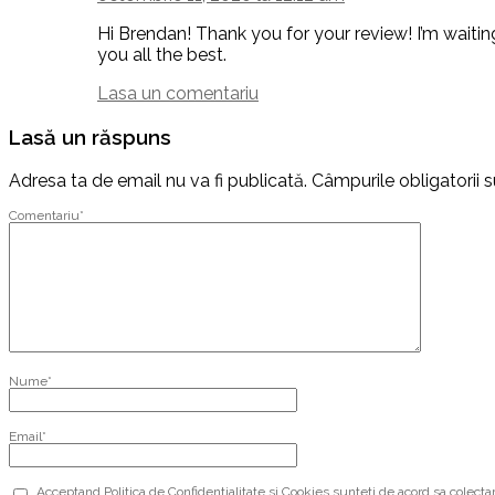
Hi Brendan! Thank you for your review! I’m waiti
you all the best.
Lasa un comentariu
Lasă un răspuns
Adresa ta de email nu va fi publicată.
Câmpurile obligatorii
Comentariu
*
Nume
*
Email
*
Acceptand Politica de Confidentialitate si Cookies sunteti de acord sa colect