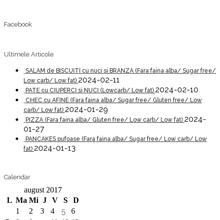
Facebook
Ultimele Articole
SALAM de BISCUITI cu nuci si BRANZA (Fara faina alba/ Sugar free/
2024-02-11
Low carb/ Low fat)
2024-02-10
PATE cu CIUPERCI si NUCI (Lowcarb/ Low fat)
CHEC cu AFINE (Fara faina alba/ Sugar free/ Gluten free/ Low
2024-01-29
carb/ Low fat)
2024-
PIZZA (Fara faina alba/ Gluten free/ Low carb/ Low fat)
01-27
PANCAKES pufoase (Fara faina alba/ Sugar free/ Low carb/ Low
2024-01-13
fat)
Calendar
august 2017
L
Ma
Mi
J
V
S
D
1
2
3
4
5
6