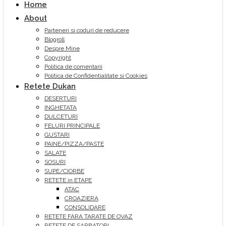
Home
About
Parteneri si coduri de reducere
Blogroll
Despre Mine
Copyright
Politica de comentarii
Politica de Confidentialitate si Cookies
Retete Dukan
DESERTURI
INGHETATA
DULCETURI
FELURI PRINCIPALE
GUSTARI
PAINE/PIZZA/PASTE
SALATE
SOSURI
SUPE/CIORBE
RETETE in ETAPE
ATAC
CROAZIERA
CONSOLIDARE
RETETE FARA TARATE DE OVAZ
RETETE DE SARBATORI