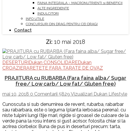
FAINA INTEGRALA – MACRONUTRIENTI si BENEFICII
ALTE INGREDIENTE
INDULCITORI
INFO UTILE
CONCURSURI DIN DRAG PENTRU CEI DRAGI
Contact
Zi:
10 mai 2018
DESERTURI
Dukan CONSOLIDARE
Dukan
CROAZIERA
RETETE FARA TARATE DE OVAZ
PRAJITURA cu RUBARBA (Fara faina alba/ Sugar
free/ Low carb/ Low fat/ Gluten free)
mai 10, 2018
0 Comentarii
5829 Vizualizari
Dukan Lifestyle
Cunoscuta si sub denumirea de revent, rubarba, rabarbar
sau rabarbara, este o leguma (planta ierboasa perena), cu
niste tulpini lungi (tije mari, rigide si groase) de culoare de la
verde pana la rosu intens si gust acrisor, folosita chiar si la
acrirea ciorbelor. Buna de pus in deserturi precum: tarta,