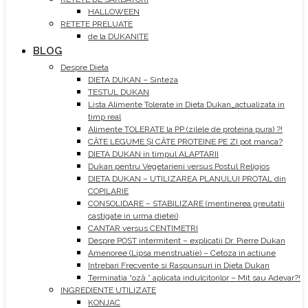
HALLOWEEN
RETETE PRELUATE
de la DUKANITE
BLOG
Despre Dieta
DIETA DUKAN – Sinteza
TESTUL DUKAN
Lista Alimente Tolerate in Dieta Dukan_actualizata in
timp real
Alimente TOLERATE la PP (zilele de proteina pura) ?!
CÂTE LEGUME ȘI CÂTE PROTEINE PE ZI pot manca?
DIETA DUKAN in timpul ALAPTARII
Dukan pentru Vegetarieni versus Postul Religios
DIETA DUKAN – UTILIZAREA PLANULUI PROTAL din
COPILARIE
CONSOLIDARE – STABILIZARE (mentinerea greutatii
castigate in urma dietei)
CANTAR versus CENTIMETRI
Despre POST intermitent – explicatii Dr. Pierre Dukan
Amenoree (Lipsa menstruatie) – Cetoza in actiune
Intrebari Frecvente si Raspunsuri in Dieta Dukan
Terminatia “oză ” aplicata indulcitorilor – Mit sau Adevar?!
INGREDIENTE UTILIZATE
KONJAC