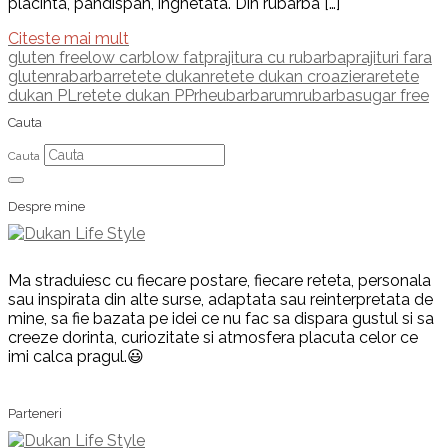
placinta, pandispan, inghetata. Din rubarba […]
Citeste mai mult
gluten free
low carb
low fat
prajitura cu rubarba
prajituri fara
gluten
rabarbar
retete dukan
retete dukan croaziera
retete
dukan PL
retete dukan PP
rheubarbarum
rubarba
sugar free
Cauta
Cauta
Despre mine
Ma straduiesc cu fiecare postare, fiecare reteta, personala
sau inspirata din alte surse, adaptata sau reinterpretata de
mine, sa fie bazata pe idei ce nu fac sa dispara gustul si sa
creeze dorinta, curiozitate si atmosfera placuta celor ce
imi calca pragul.😃
Parteneri