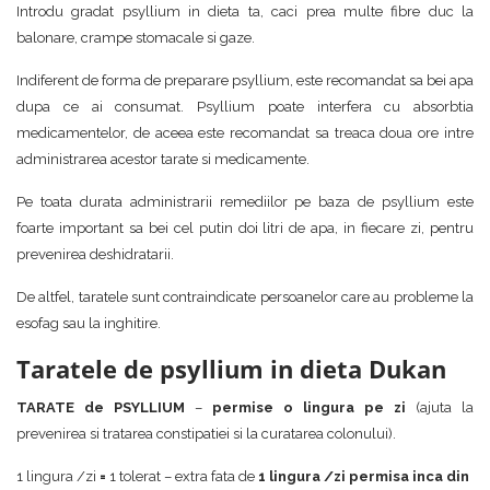
Introdu gradat psyllium in dieta ta, caci prea multe fibre duc la
balonare, crampe stomacale si gaze.
Indiferent de forma de preparare psyllium, este recomandat sa bei apa
dupa ce ai consumat. Psyllium poate interfera cu absorbtia
medicamentelor, de aceea este recomandat sa treaca doua ore intre
administrarea acestor tarate si medicamente.
Pe toata durata administrarii remediilor pe baza de psyllium este
foarte important sa bei cel putin doi litri de apa, in fiecare zi, pentru
prevenirea deshidratarii.
De altfel, taratele sunt contraindicate persoanelor care au probleme la
esofag sau la inghitire.
Taratele de psyllium in dieta Dukan
TARATE de PSYLLIUM
–
permise
o lingura pe zi
(ajuta la
prevenirea si tratarea constipatiei si la curatarea colonului).
1 lingura /zi
=
1 tolerat – extra fata de
1 lingura /zi permisa inca din