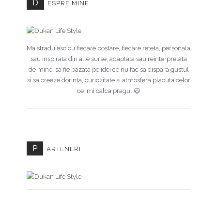
D
ESPRE MINE
Ma straduiesc cu fiecare postare, fiecare reteta, personala
sau inspirata din alte surse, adaptata sau reinterpretata
de mine, sa fie bazata pe idei ce nu fac sa dispara gustul
si sa creeze dorinta, curiozitate si atmosfera placuta celor
ce imi calca pragul.😃
P
ARTENERI