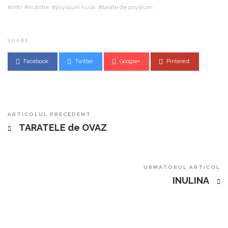
info
nutritie
psyllium husk
tarate de psyllium
SHARE
Facebook
Twitter
Google+
Pinterest
Post navigation
ARTICOLUL PRECEDENT
TARATELE de OVAZ
URMATORUL ARTICOL
INULINA