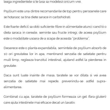
leaga ingredientele si te lasa sa modelezi oricum vrei.
Psyllium este una dintre recomandarile de top pentru persoanele care
se hotarasc sa tina diete sarace in carbohidrati.
Este foarte deficil sa obtii suficiente fibre in alimentatie atunci cand tii o
dieta saraca in cereale, seminte sau fructe intregi, de aceea psyllium
este o modalitate usoara de a scapa de aceasta “problema”.
Deoarece este o planta expandabila, semintele de psyllium absorb de
10 ori greutatea lor in apa, mentinand senzatia de satietate pentru
mult timp, regleaza tranzitul intestinal, ajutand astfel la pierderea in
greutate.
Daca sunt luate inainte de masa, taratele se vor dilata si vei avea
senzatia de satietate mai repede, prevenindu-se astfel supra-
alimentarea.
Combinat cu apa, taratele de psyllium formeaza un gel (fara gluten)
care ajuta intestinele mai eficace decat un laxativ.