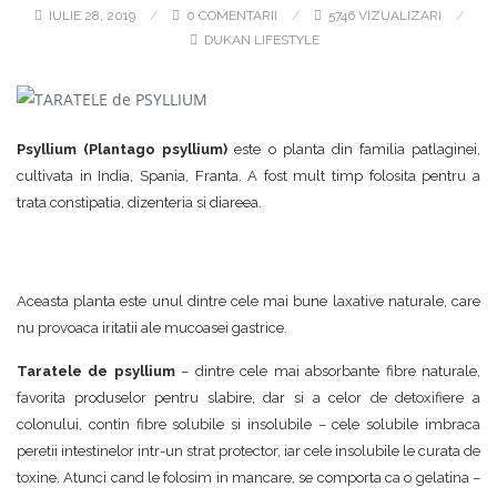
IULIE 28, 2019
0 COMENTARII
5746 VIZUALIZARI
DUKAN LIFESTYLE
Psyllium (Plantago psyllium)
este o planta din familia patlaginei,
cultivata in India, Spania, Franta. A fost mult timp folosita pentru a
trata constipatia, dizenteria si diareea.
Aceasta planta este unul dintre cele mai bune laxative naturale, care
nu provoaca iritatii ale mucoasei gastrice.
Taratele de psyllium
– dintre cele mai absorbante fibre naturale,
favorita produselor pentru slabire, dar si a celor de detoxifiere a
colonului, contin fibre solubile si insolubile – cele solubile imbraca
peretii intestinelor intr-un strat protector, iar cele insolubile le curata de
toxine. Atunci cand le folosim in mancare, se comporta ca o gelatina –