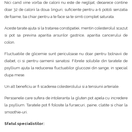
Nici cand vine vorba de calorii nu este de neglijat, deoarece contine
doar 32 de calorii la doua linguri, suficiente pentru a-ti potoli senzatia
de foame, ba chiar pentru a te face sa te simti complet saturata.
Aceste tarate ajuta si la tratarea constipatiei, mentin colesterolul scazut
si pot sa previna aparitia arsurilor gastrice, aparitia cancerului de
colon.
Fluctuatiile de glicemie sunt periculoase nu doar pentru bolnavii de
diabet, ci si pentru oamenii sanatosi. Fibrele solubile din taratele de
psyllium ajuta la reducerea fluctuatiilor glucozei din sange, in special
dupa mese.
Un alt beneficiu ar fi scaderea colesterolului si a tensiunii arteriale.
Persoanele care sufera de intoleranta la gluten pot apela cu incredere
la psyllium. Taratele pot fi folosite la fursecuri, paine, clatite si chiar la
smoothie-uri.
Sfatul specialistilor: