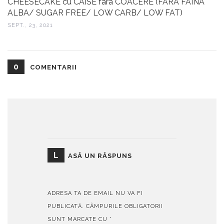
CHEESECAKE cu CAISE fara COACERE (FARA FAINA
ALBA/ SUGAR FREE/ LOW CARB/ LOW FAT)
SEPT., 23, 2021
0
COMENTARII
L
ASĂ UN RĂSPUNS
ADRESA TA DE EMAIL NU VA FI
PUBLICATĂ.
CÂMPURILE OBLIGATORII
SUNT MARCATE CU
*