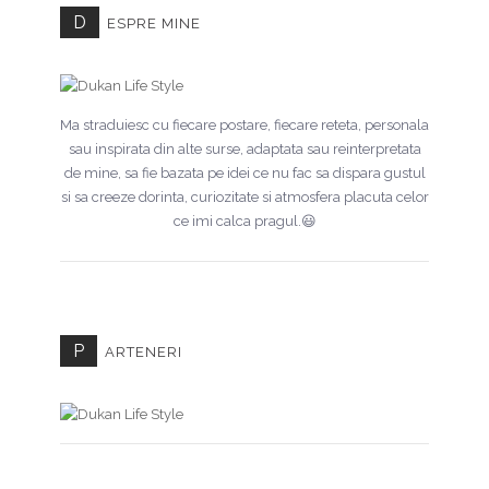
D
ESPRE MINE
Ma straduiesc cu fiecare postare, fiecare reteta, personala
sau inspirata din alte surse, adaptata sau reinterpretata
de mine, sa fie bazata pe idei ce nu fac sa dispara gustul
si sa creeze dorinta, curiozitate si atmosfera placuta celor
ce imi calca pragul.😃
P
ARTENERI