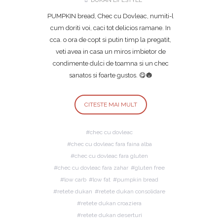
DUKAN LIFESTYLE
PUMPKIN bread, Chec cu Dovleac, numiti-l
cum doriti voi, caci tot delicios ramane. In
cca. o ora de copt si putin timp la pregatit,
veti avea in casa un miros imbietor de
condimente dulci de toamna si un chec
sanatos si foarte gustos. 😋🎃
CITESTE MAI MULT
chec cu dovleac
chec cu dovleac fara faina alba
chec cu dovleac fara gluten
chec cu dovleac fara zahar
gluten free
low carb
low fat
pumpkin bread
retete dukan
retete dukan consolidare
retete dukan croaziera
retete dukan deserturi