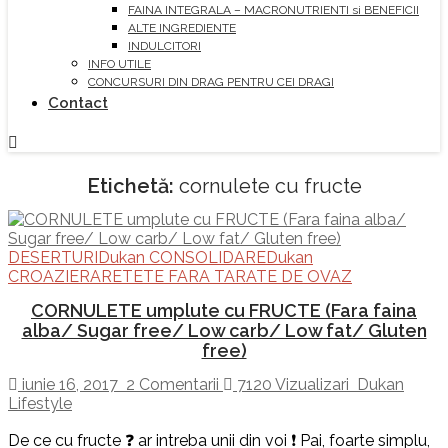
FAINA INTEGRALA – MACRONUTRIENTI si BENEFICII
ALTE INGREDIENTE
INDULCITORI
INFO UTILE
CONCURSURI DIN DRAG PENTRU CEI DRAGI
Contact
Etichetă:
cornulete cu fructe
DESERTURI
Dukan CONSOLIDARE
Dukan
CROAZIERA
RETETE FARA TARATE DE OVAZ
CORNULETE umplute cu FRUCTE (Fara faina
alba/ Sugar free/ Low carb/ Low fat/ Gluten
free)
iunie 16, 2017
2 Comentarii
7120 Vizualizari
Dukan
Lifestyle
De ce cu fructe ❓ ar intreba unii din voi ❗ Pai, foarte simplu,