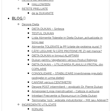
HALLOWEEN
RETETE PRELUATE
de la DUKANITE
BLOG
Despre Dieta
DIETA DUKAN – Sinteza
TESTUL DUKAN
Lista Alimente Tolerate in Dieta Dukan_actualizata in
timp real
Alimente TOLERATE la PP (zilele de proteina pura) ?!
CÂTE LEGUME ȘI CÂTE PROTEINE PE ZI pot manca?
DIETA DUKAN in timpul ALAPTARII
Dukan pentru Vegetarieni versus Postul Religios
DIETA DUKAN – UTILIZAREA PLANULUI PROTAL din
COPILARIE
CONSOLIDARE – STABILIZARE (mentinerea greutatii
castigate in urma dietei)
CANTAR versus CENTIMETRI
Despre POST intermitent – explicatii Dr. Pierre Dukan
Amenoree (Lipsa menstruatie) – Cetoza in actiune
Intrebari Frecvente si Raspunsuri in Dieta Dukan
Terminatia “oză ” aplicata indulcitorilor – Mit sau Adevar?!
INGREDIENTE UTILIZATE
KONJAC