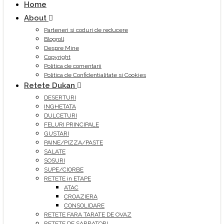
Home
About
Parteneri si coduri de reducere
Blogroll
Despre Mine
Copyright
Politica de comentarii
Politica de Confidentialitate si Cookies
Retete Dukan
DESERTURI
INGHETATA
DULCETURI
FELURI PRINCIPALE
GUSTARI
PAINE/PIZZA/PASTE
SALATE
SOSURI
SUPE/CIORBE
RETETE in ETAPE
ATAC
CROAZIERA
CONSOLIDARE
RETETE FARA TARATE DE OVAZ
RETETE DE SARBATORI