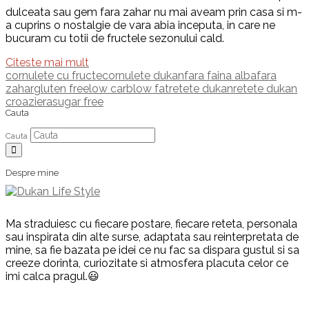
dulceata sau gem fara zahar nu mai aveam prin casa si m-
a cuprins o nostalgie de vara abia inceputa, in care ne
bucuram cu totii de fructele sezonului cald.
Citeste mai mult
cornulete cu fructe
cornulete dukan
fara faina alba
fara
zahar
gluten free
low carb
low fat
retete dukan
retete dukan
croaziera
sugar free
Cauta
Cauta
Despre mine
Ma straduiesc cu fiecare postare, fiecare reteta, personala
sau inspirata din alte surse, adaptata sau reinterpretata de
mine, sa fie bazata pe idei ce nu fac sa dispara gustul si sa
creeze dorinta, curiozitate si atmosfera placuta celor ce
imi calca pragul.😃