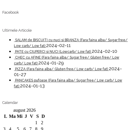
Facebook
Ultimele Articole
SALAM de BISCUITI cu nuci si BRANZA (Fara faina alba/ Sugar free/
2024-02-11
Low carb/ Low fat)
2024-02-10
PATE cu CIUPERCI si NUCI (Lowcarb/ Low fat)
CHEC cu AFINE (Fara faina alba/ Sugar free/ Gluten free/ Low
2024-01-29
carb/ Low fat)
2024-
PIZZA (Fara faina alba/ Gluten free/ Low carb/ Low fat)
01-27
PANCAKES pufoase (Fara faina alba/ Sugar free/ Low carb/ Low
2024-01-13
fat)
Calendar
august 2026
L
Ma
Mi
J
V
S
D
1
2
3
4
5
6
7
8
9