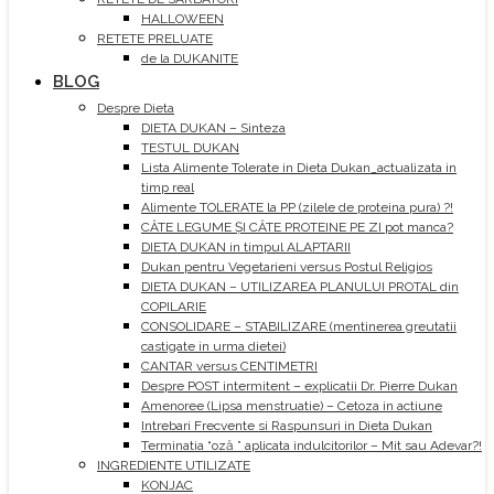
HALLOWEEN
RETETE PRELUATE
de la DUKANITE
BLOG
Despre Dieta
DIETA DUKAN – Sinteza
TESTUL DUKAN
Lista Alimente Tolerate in Dieta Dukan_actualizata in
timp real
Alimente TOLERATE la PP (zilele de proteina pura) ?!
CÂTE LEGUME ȘI CÂTE PROTEINE PE ZI pot manca?
DIETA DUKAN in timpul ALAPTARII
Dukan pentru Vegetarieni versus Postul Religios
DIETA DUKAN – UTILIZAREA PLANULUI PROTAL din
COPILARIE
CONSOLIDARE – STABILIZARE (mentinerea greutatii
castigate in urma dietei)
CANTAR versus CENTIMETRI
Despre POST intermitent – explicatii Dr. Pierre Dukan
Amenoree (Lipsa menstruatie) – Cetoza in actiune
Intrebari Frecvente si Raspunsuri in Dieta Dukan
Terminatia “oză ” aplicata indulcitorilor – Mit sau Adevar?!
INGREDIENTE UTILIZATE
KONJAC