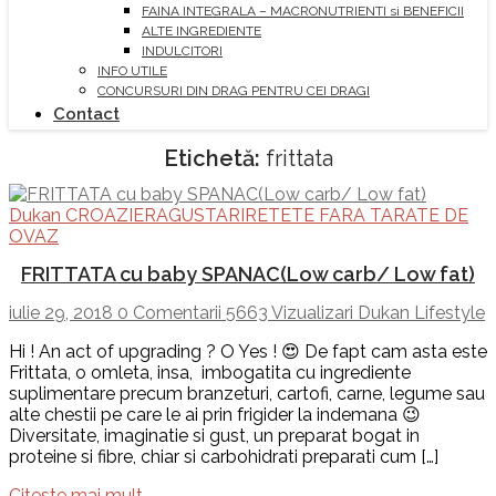
FAINA INTEGRALA – MACRONUTRIENTI si BENEFICII
ALTE INGREDIENTE
INDULCITORI
INFO UTILE
CONCURSURI DIN DRAG PENTRU CEI DRAGI
Contact
Etichetă:
frittata
Dukan CROAZIERA
GUSTARI
RETETE FARA TARATE DE
OVAZ
FRITTATA cu baby SPANAC(Low carb/ Low fat)
iulie 29, 2018
0 Comentarii
5663 Vizualizari
Dukan Lifestyle
Hi ! An act of upgrading ? O Yes ! 😍 De fapt cam asta este
Frittata, o omleta, insa, imbogatita cu ingrediente
suplimentare precum branzeturi, cartofi, carne, legume sau
alte chestii pe care le ai prin frigider la indemana 😉
Diversitate, imaginatie si gust, un preparat bogat in
proteine si fibre, chiar si carbohidrati preparati cum […]
Citeste mai mult