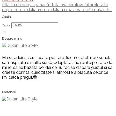
fritatta cu baby spanac
frittata
low carb
low fat
omleta la
cuptor
retete dukan
retete dukan croaziera
retete dukan PL
Cauta
Cauta
Despre mine
Ma straduiesc cu fiecare postare, fiecare reteta, personala
sau inspirata din alte surse, adaptata sau reinterpretata de
mine, sa fie bazata pe idei ce nu fac sa dispara gustul si sa
creeze dorinta, curiozitate si atmosfera placuta celor ce
imi calca pragul.😃
Parteneri