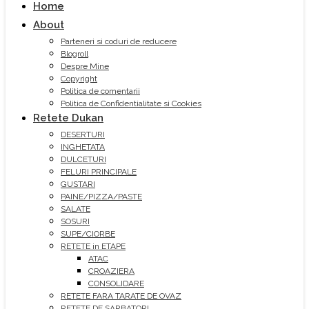
Home
About
Parteneri si coduri de reducere
Blogroll
Despre Mine
Copyright
Politica de comentarii
Politica de Confidentialitate si Cookies
Retete Dukan
DESERTURI
INGHETATA
DULCETURI
FELURI PRINCIPALE
GUSTARI
PAINE/PIZZA/PASTE
SALATE
SOSURI
SUPE/CIORBE
RETETE in ETAPE
ATAC
CROAZIERA
CONSOLIDARE
RETETE FARA TARATE DE OVAZ
RETETE DE SARBATORI