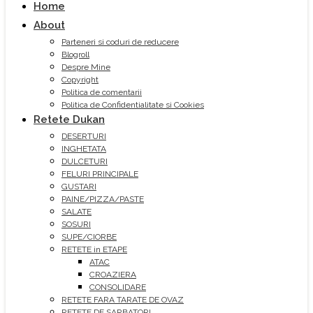
Home
About
Parteneri si coduri de reducere
Blogroll
Despre Mine
Copyright
Politica de comentarii
Politica de Confidentialitate si Cookies
Retete Dukan
DESERTURI
INGHETATA
DULCETURI
FELURI PRINCIPALE
GUSTARI
PAINE/PIZZA/PASTE
SALATE
SOSURI
SUPE/CIORBE
RETETE in ETAPE
ATAC
CROAZIERA
CONSOLIDARE
RETETE FARA TARATE DE OVAZ
RETETE DE SARBATORI