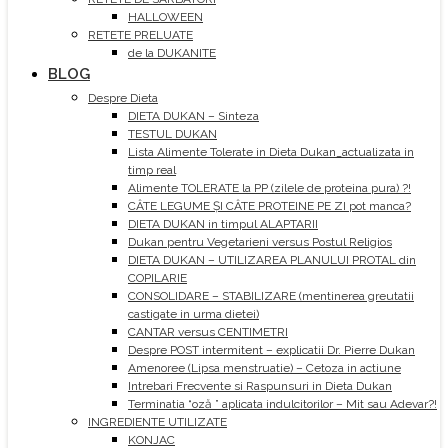
HALLOWEEN
RETETE PRELUATE
de la DUKANITE
BLOG
Despre Dieta
DIETA DUKAN – Sinteza
TESTUL DUKAN
Lista Alimente Tolerate in Dieta Dukan_actualizata in
timp real
Alimente TOLERATE la PP (zilele de proteina pura) ?!
CÂTE LEGUME ȘI CÂTE PROTEINE PE ZI pot manca?
DIETA DUKAN in timpul ALAPTARII
Dukan pentru Vegetarieni versus Postul Religios
DIETA DUKAN – UTILIZAREA PLANULUI PROTAL din
COPILARIE
CONSOLIDARE – STABILIZARE (mentinerea greutatii
castigate in urma dietei)
CANTAR versus CENTIMETRI
Despre POST intermitent – explicatii Dr. Pierre Dukan
Amenoree (Lipsa menstruatie) – Cetoza in actiune
Intrebari Frecvente si Raspunsuri in Dieta Dukan
Terminatia “oză ” aplicata indulcitorilor – Mit sau Adevar?!
INGREDIENTE UTILIZATE
KONJAC