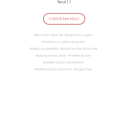
facut […]
CITESTE MAI MULT
low carb
low fat
prajitura cu gem
prajitura cu gem de prune
prajitura dietetica
prajitura fara faina alba
prajitura fara zahar
retete dukan
retete dukan consolidare
retete dukan deserturi
sugar free