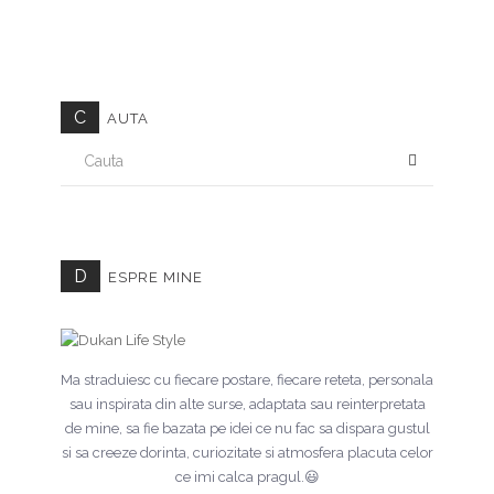
C
AUTA
CAUTA
D
ESPRE MINE
Ma straduiesc cu fiecare postare, fiecare reteta, personala
sau inspirata din alte surse, adaptata sau reinterpretata
de mine, sa fie bazata pe idei ce nu fac sa dispara gustul
si sa creeze dorinta, curiozitate si atmosfera placuta celor
ce imi calca pragul.😃