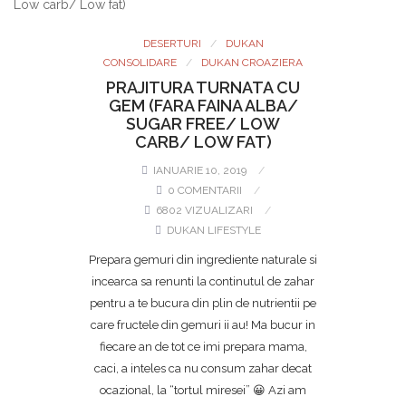
DESERTURI
DUKAN
CONSOLIDARE
DUKAN CROAZIERA
PRAJITURA TURNATA CU
GEM (FARA FAINA ALBA/
SUGAR FREE/ LOW
CARB/ LOW FAT)
IANUARIE 10, 2019
0 COMENTARII
6802 VIZUALIZARI
DUKAN LIFESTYLE
Prepara gemuri din ingrediente naturale si
incearca sa renunti la continutul de zahar
pentru a te bucura din plin de nutrientii pe
care fructele din gemuri ii au! Ma bucur in
fiecare an de tot ce imi prepara mama,
caci, a inteles ca nu consum zahar decat
ocazional, la “tortul miresei” 😀 Azi am