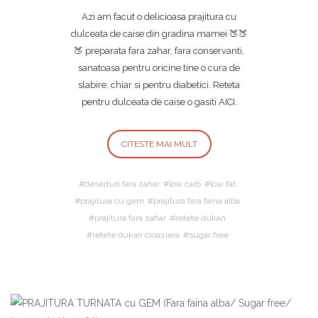
Azi am facut o delicioasa prajitura cu
dulceata de caise din gradina mamei 🍑🍑
🍑 preparata fara zahar, fara conservanti,
sanatoasa pentru oricine tine o cura de
slabire, chiar si pentru diabetici. Reteta
pentru dulceata de caise o gasiti AICI.
CITESTE MAI MULT
deserturi fara zahar
low carb
low fat
prajitura cu gem
prajitura fara faina alba
prajitura fara zahar
retete dukan
retete dukan croaziera
sugar free