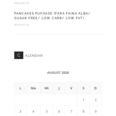
2024-01-27
PANCAKES PUFOASE (FARA FAINA ALBA/
SUGAR FREE/ LOW CARB/ LOW FAT)
2024-01-13
C
ALENDAR
AUGUST 2026
L
Ma
Mi
J
V
S
D
1
2
3
4
5
6
7
8
9