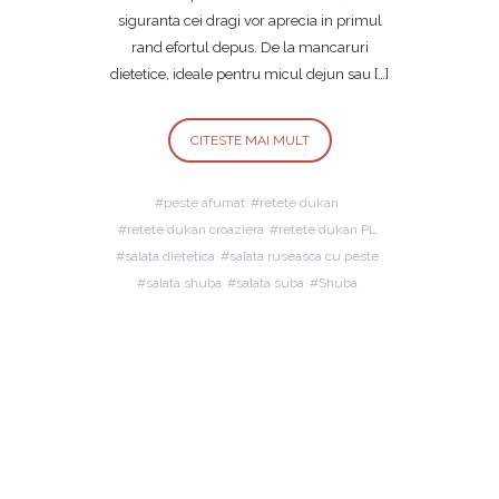
siguranta cei dragi vor aprecia in primul
rand efortul depus. De la mancaruri
dietetice, ideale pentru micul dejun sau […]
CITESTE MAI MULT
peste afumat
retete dukan
retete dukan croaziera
retete dukan PL
salata dietetica
salata ruseasca cu peste
salata shuba
salata suba
Shuba