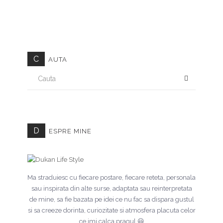
C
AUTA
CAUTA
D
ESPRE MINE
Ma straduiesc cu fiecare postare, fiecare reteta, personala
sau inspirata din alte surse, adaptata sau reinterpretata
de mine, sa fie bazata pe idei ce nu fac sa dispara gustul
si sa creeze dorinta, curiozitate si atmosfera placuta celor
ce imi calca pragul.😃