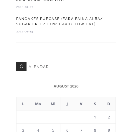
2024-01-27
PANCAKES PUFOASE (FARA FAINA ALBA/
SUGAR FREE/ LOW CARB/ LOW FAT)
2024-01-13
C
ALENDAR
AUGUST 2026
L
Ma
Mi
J
V
S
D
1
2
3
4
5
6
7
8
9