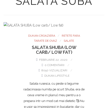
SALATA SUBA
DUKAN CROAZIERA
RETETE FARA
TARATE DE OVAZ
SALATE
SALATA SHUBA (LOW
CARB/ LOW FAT)
FEBRUARIE 22, 2020
0 COMENTARII
8050 VIZUALIZARI
DUKAN LIFESTYLE
Salata rusesca, cu peste si legume
radacinoasa numita pe scurt Shuba, era de
ceva vreme in planul meu pentru a o
prepara intr-un mod cat mai dietetic 🥰 Nu
e usor sa impresionezi in bucatarie, dar cu