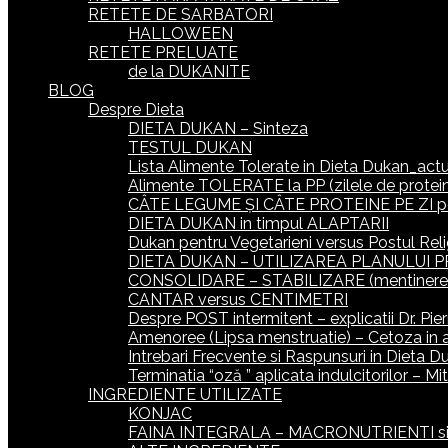
RETETE DE SARBATORI
HALLOWEEN
RETETE PRELUATE
de la DUKANITE
BLOG
Despre Dieta
DIETA DUKAN – Sinteza
TESTUL DUKAN
Lista Alimente Tolerate in Dieta Dukan_actua
Alimente TOLERATE la PP (zilele de protein
CÂTE LEGUME ȘI CÂTE PROTEINE PE ZI p
DIETA DUKAN in timpul ALAPTARII
Dukan pentru Vegetarieni versus Postul Reli
DIETA DUKAN – UTILIZAREA PLANULUI P
CONSOLIDARE – STABILIZARE (mentinerea gr
CANTAR versus CENTIMETRI
Despre POST intermitent – explicatii Dr. Pie
Amenoree (Lipsa menstruatie) – Cetoza in 
Intrebari Frecvente si Raspunsuri in Dieta D
Terminatia “oză ” aplicata indulcitorilor – M
INGREDIENTE UTILIZATE
KONJAC
FAINA INTEGRALA – MACRONUTRIENTI si