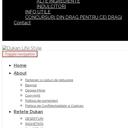
ALTE INGREDIENTE
INDULCITORI
INFO UTILE
CONCURSURI DIN DRAG PENTRU CEI DRAGI
Contact
Toggle navigation
Home
About
Parteneri si coduri de reducere
Blogroll
Despre Mine
Copyright
Politica de comentarii
Politica de Confidentialitate si Cookies
Retete Dukan
DESERTURI
INGHETATA