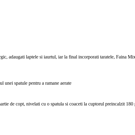
c, adaugati laptele si iaurtul, iar la final incorporati taratele, Faina Mi
ul unei spatule pentru a ramane aerate
hartie de copt, nivelati cu o spatula si coaceti la cuptorul preincalzit 18