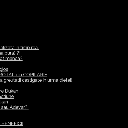
lizata in timp real
a pura) ?!
ot manca?
gios
ROTAL din COPILARIE
eutatii castigate in urma dietei)
rre Dukan
actiune
ukan
it sau Adevar?!
 BENEFICII