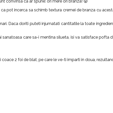
unt convinsa ca ar spune: ori mere ori branza! 😛
is ca pot incerca sa schimb textura cremei de branza cu acest
ri. Daca doriti puteti injumatati cantitatile la toate ingredien
.
i sanatoasa care sa-i mentina silueta, isi va satisface pofta d
 coace 2 foi de blat, pe care le ve-ti imparti in doua, rezultand