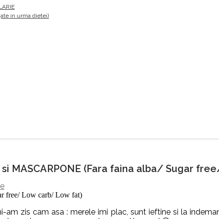
LARIE
te in urma dietei)
i MASCARPONE (Fara faina alba/ Sugar free
le
am zis cam asa : merele imi plac, sunt ieftine si la indemana 