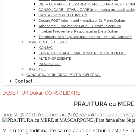
DIETA DUKAN – UTILIZAREA PLANULUI PROTAL din COPI
CONSOLIDARE – STABILIZARE (mentinerea greutatii castiga
CANTAR versus CENTIMETRI
Despre POST intermitent – explicatii Dr. Pierre Dukan
Amenoree (Lipsa menstruatie) – Cetoza in actiune
Intrebari Frecvente si Raspunsuri in Dieta Dukan
Terminatia “oză ” aplicata indulcitorilor – Mit sau Adevar?!
INGREDIENTE UTILIZATE
KONJAC
FAINA INTEGRALA – MACRONUTRIENTI si BENEFICII
ALTE INGREDIENTE
INDULCITORI
INFO UTILE
CONCURSURI DIN DRAG PENTRU CEI DRAGI
Contact
DESERTURI
Dukan CONSOLIDARE
PRAJITURA cu MERE s
august 15, 2016
0 Comentarii
7403 Vizualizari
Dukan Lifesty
M-am tot gandit inainte sa ma apuc de nebunia asta ! Si mi-