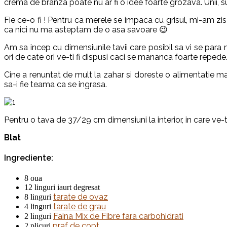
crema de branza poate nu ar fi o idee foarte grozava. Unii, s
Fie ce-o fi ! Pentru ca merele se impaca cu grisul, mi-am z
ca nici nu ma asteptam de o asa savoare 😉
Am sa incep cu dimensiunile tavii care posibil sa vi se para ma
ori de cate ori ve-ti fi dispusi caci se mananca foarte repede
Cine a renuntat de mult la zahar si doreste o alimentatie ma
sa-i fie teama ca se ingrasa.
Pentru o tava de 37/29 cm dimensiuni la interior, in care ve-ti
Blat
Ingrediente:
8 oua
12 linguri iaurt degresat
tarate de ovaz
8 linguri
tarate de grau
4 linguri
Faina Mix de Fibre fara carbohidrati
2 linguri
praf de copt
2 plicuri