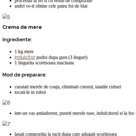
procedati la fel si cu restul de compozitie
astfel ve-ti obtine cele patru foi de blat
Crema de mere
Ingrediente:
1 kg mere
indulcitor
pudra dupa gust (3 linguri)
1 lingurita scortisoara macinata
Mod de preparare:
curatati merele de coaja, eliminati cotorul, taiatile cuburi
tocati-le in robot
intr-un vas antiaderent, puneti merele rase, indulcitorul si la fo
lasati compozitia la racit dupa care adugati scortisoara