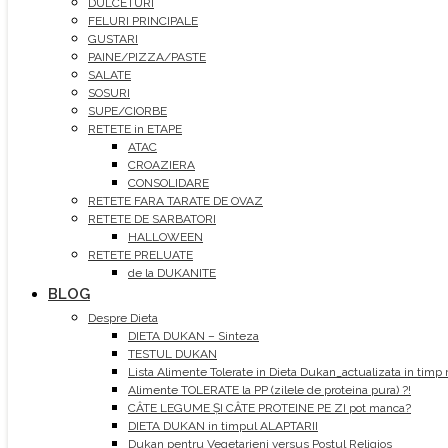
DULCETURI
FELURI PRINCIPALE
GUSTARI
PAINE/PIZZA/PASTE
SALATE
SOSURI
SUPE/CIORBE
RETETE in ETAPE
ATAC
CROAZIERA
CONSOLIDARE
RETETE FARA TARATE DE OVAZ
RETETE DE SARBATORI
HALLOWEEN
RETETE PRELUATE
de la DUKANITE
BLOG
Despre Dieta
DIETA DUKAN – Sinteza
TESTUL DUKAN
Lista Alimente Tolerate in Dieta Dukan_actualizata in timp 
Alimente TOLERATE la PP (zilele de proteina pura) ?!
CÂTE LEGUME ȘI CÂTE PROTEINE PE ZI pot manca?
DIETA DUKAN in timpul ALAPTARII
Dukan pentru Vegetarieni versus Postul Religios