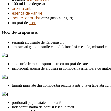
100 ml lapte degresat
aroma unt
esenta de vanilie
indulcitor pudra
dupa gust (4 linguri)
sare
un praf de
Mod de preparare:
separati albusurile de galbenusuri
amestecati galbenusurile cu indulcitorul si esentele, mixand energi
albusurile le mixati spuma tare cu un praf de sare
incorporati spuma de albusuri in compozitia anterioara cu ajutor
turnati jumatate din compozitia rezultata intr-o tava tapetata cu 
portionati pe jumatate in doua foi
indepartati hartia de copt si lasati la racit