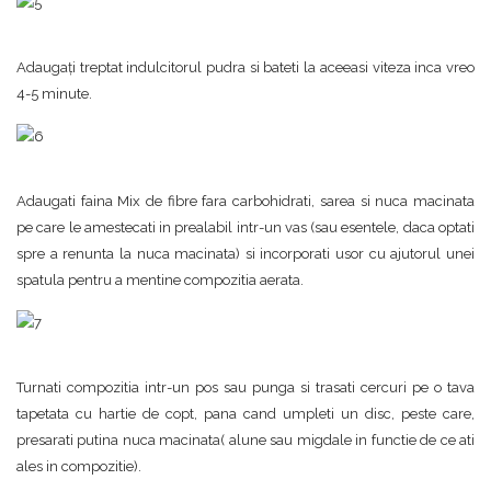
Adaugaţi treptat indulcitorul pudra si bateti la aceeasi viteza inca vreo
4-5 minute.
Adaugati faina Mix de fibre fara carbohidrati, sarea si nuca macinata
pe care le amestecati in prealabil intr-un vas (sau esentele, daca optati
spre a renunta la nuca macinata) si incorporati usor cu ajutorul unei
spatula pentru a mentine compozitia aerata.
Turnati compozitia intr-un pos sau punga si trasati cercuri pe o tava
tapetata cu hartie de copt, pana cand umpleti un disc, peste care,
presarati putina nuca macinata( alune sau migdale in functie de ce ati
ales in compozitie).