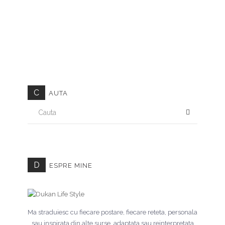
C
AUTA
CAUTA
D
ESPRE MINE
Ma straduiesc cu fiecare postare, fiecare reteta, personala
sau inspirata din alte surse, adaptata sau reinterpretata