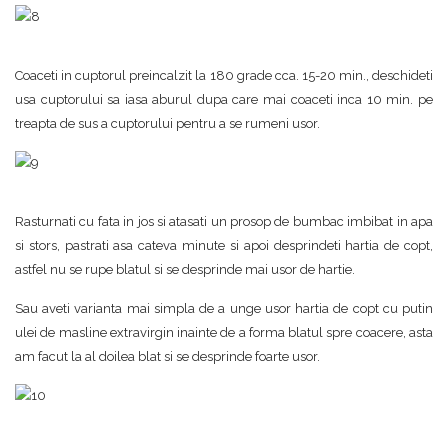
Coaceti in cuptorul preincalzit la 180 grade cca. 15-20 min., deschideti
usa cuptorului sa iasa aburul dupa care mai coaceti inca 10 min. pe
treapta de sus a cuptorului pentru a se rumeni usor.
Rasturnati cu fata in jos si atasati un prosop de bumbac imbibat in apa
si stors, pastrati asa cateva minute si apoi desprindeti hartia de copt,
astfel nu se rupe blatul si se desprinde mai usor de hartie.
Sau aveti varianta mai simpla de a unge usor hartia de copt cu putin
ulei de masline extravirgin inainte de a forma blatul spre coacere, asta
am facut la al doilea blat si se desprinde foarte usor.