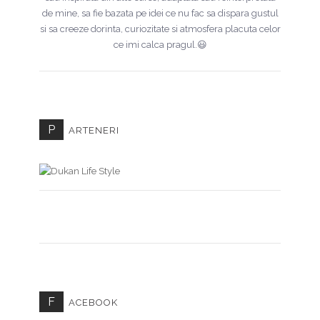
de mine, sa fie bazata pe idei ce nu fac sa dispara gustul
si sa creeze dorinta, curiozitate si atmosfera placuta celor
ce imi calca pragul.😃
P
ARTENERI
F
ACEBOOK