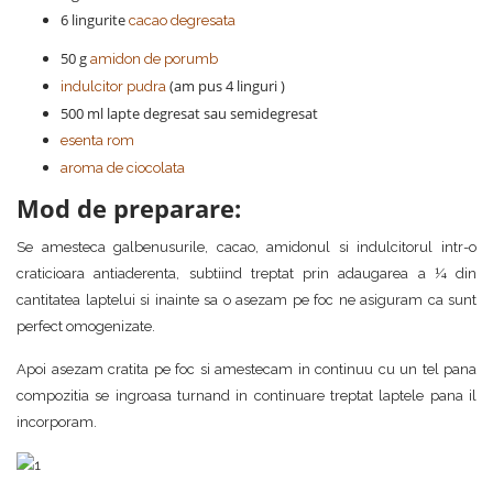
6 lingurite
cacao degresata
50 g
amidon de porumb
(am pus 4 linguri )
indulcitor pudra
500 ml lapte degresat sau semidegresat
esenta rom
aroma de ciocolata
Mod de preparare:
Se amesteca galbenusurile, cacao, amidonul si indulcitorul intr-o
craticioara antiaderenta, subtiind treptat prin adaugarea a ¼ din
cantitatea laptelui si inainte sa o asezam pe foc ne asiguram ca sunt
perfect omogenizate.
Apoi asezam cratita pe foc si amestecam in continuu cu un tel pana
compozitia se ingroasa turnand in continuare treptat laptele pana il
incorporam.