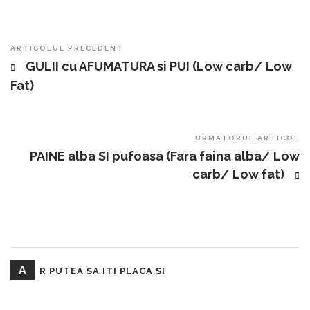
Post navigation
ARTICOLUL PRECEDENT
GULII cu AFUMATURA si PUI (Low carb/ Low
Fat)
URMATORUL ARTICOL
PAINE alba SI pufoasa (Fara faina alba/ Low
carb/ Low fat)
A
R PUTEA SA ITI PLACA SI