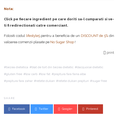
Nota:
Click pe fiecare ingredient pe care doriti sa-l cumparati si ve-
ti fi redirectionati catre comerciant.
Folositi codul
lifestyle5
pentru a beneficia de un
DISCOUNT de 5%
din
valoarea comenzii plasate pe
No Sugar Shop
!
print
bezea dietetica
blat de tort din bezea dietetic
dacquoise dietetic
gluten free
low carb
low fat
prajitura fara faina alba
prajitura fara zahar
retete dukan
retete dukan prajituri
sugar free
SHARE
Facebook
Twitter
Google+
Pinterest