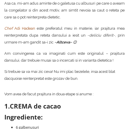
Asa ca, mi-am adus aminte de o galetusa cu albusuri pe care o aveam
la congelator si din acest motiv, am simtit nevoia sa caut o reteta pe
care sa o pot reinterpreta dietetic.
Chef
Adi Hadean
este preferatul meu in materie, iar prajitura mea
reinterpretata dupa reteta dansului a iesit un
~deliciu diferit~
, prin
urmare m-am gandit sa-i zic
~Altceva~
😉
Am convingerea ca va imaginati cum este originalul – prajitura
dansului, dar trebuie musai sa o incercati si in varianta dietetica !
Si trebuie sa va mai zic ceva! Nu imi plac bezelele, insa acest blat
dacquoise reinterpretat este grozav de bun.
Vom avea de facut prajitura in doua etape si anume :
1.CREMA de cacao
Ingrediente:
6 galbenusuri