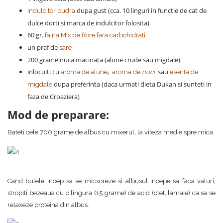
dupa gust (cca. 10 linguri in functie de cat de
indulcitor pudra
dulce dorti si marca de indulcitor folosita)
60 gr.
faina Mix de fibre fara carbohidrati
un praf de
sare
200 grame nuca macinata (alune crude sau migdale)
inlocuiti cu
,
sau
aroma de alune
aroma de
nuci
esenta de
dupa preferinta (daca urmati dieta Dukan si sunteti in
migdale
faza de Croaziera)
Mod de preparare:
Bateti cele 700 grame de albus cu mixerul, la viteza medie spre mica.
Cand bulele incep sa se micsoreze si albusul incepe sa faca valuri,
stropiti bezeaua cu o lingura (15 grame) de acid (otet, lamaie) ca sa se
relaxeze proteina din albus.